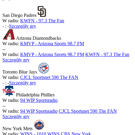
San Diego Padres
W radiu:
KWFN - 97.3 The Fan
-
:
-
Szczegóły gry
Arizona Diamondbacks
W radiu:
KMVP - Arizona Sports 98.7 FM
-
-
W radiu:
KMVP - Arizona Sports 98.7 FM
KWFN - 97.3 The Fan
Szczegóły gry
Toronto Blue Jays
W radiu:
CJCL Sportsnet 590 The FAN
-
:
-
Szczegóły gry
Philadelphia Phillies
W radiu:
94 WIP Sportsradio
-
-
W radiu:
94 WIP Sportsradio
CJCL Sportsnet 590 The FAN
Szczegóły gry
New York Mets
W radiu:
WINS - 1010 WINS CBS New York