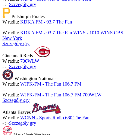
-
:
-
Szczegóły gry
Pittsburgh Pirates
W radiu:
KDKA FM - 93.7 The Fan
-
-
W radiu:
KDKA FM - 93.7 The Fan
WINS - 1010 WINS CBS
New York
Szczegóły gry
Cincinnati Reds
W radiu:
700WLW
-
:
-
Szczegóły gry
Washington Nationals
W radiu:
WJFK-FM - The Fan 106.7 FM
-
-
W radiu:
WJFK-FM - The Fan 106.7 FM
700WLW
Szczegóły gry
Atlanta Braves
W radiu:
WCNN - Sports Radio 680 The Fan
-
:
-
Szczegóły gry