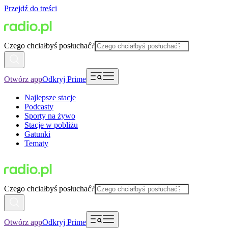
Przejdź do treści
Czego chciałbyś posłuchać?
Otwórz app
Odkryj Prime
Najlepsze stacje
Podcasty
Sporty na żywo
Stacje w pobliżu
Gatunki
Tematy
Czego chciałbyś posłuchać?
Otwórz app
Odkryj Prime