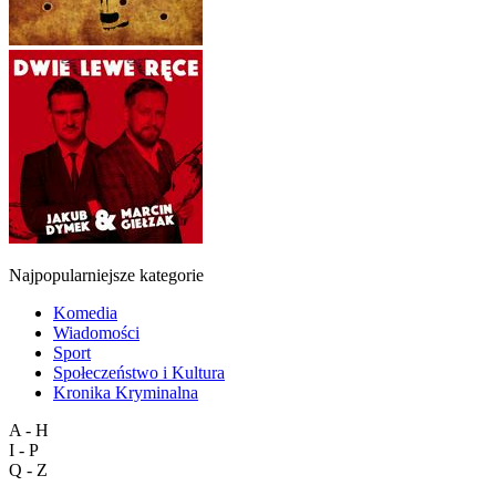
Najpopularniejsze kategorie
Komedia
Wiadomości
Sport
Społeczeństwo i Kultura
Kronika Kryminalna
A - H
I - P
Q - Z