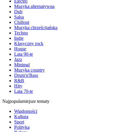
Electro
Muzyka alternatywna
Dub
Salsa
Chillout
Muzyka chrześcijańska
Techno
Indie
Klasyczny rock
House
Lata 90-te
Jazz
Minimal
Muzyka country
Drum'n'Bass
R&B
Hity
Lata 70-te
Najpopularniejsze tematy
Wiadomości
Kultura
Sport
Polityka