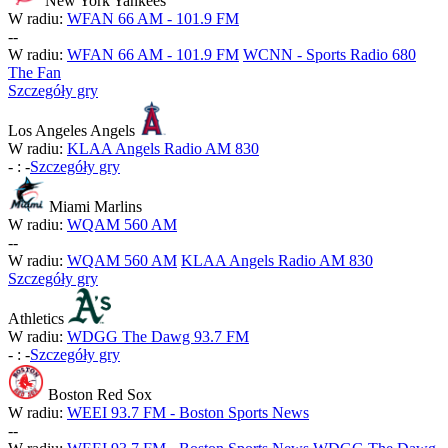
New York Yankees
W radiu:
WFAN 66 AM - 101.9 FM
-
-
W radiu:
WFAN 66 AM - 101.9 FM
WCNN - Sports Radio 680
The Fan
Szczegóły gry
Los Angeles Angels
W radiu:
KLAA Angels Radio AM 830
-
:
-
Szczegóły gry
Miami Marlins
W radiu:
WQAM 560 AM
-
-
W radiu:
WQAM 560 AM
KLAA Angels Radio AM 830
Szczegóły gry
Athletics
W radiu:
WDGG The Dawg 93.7 FM
-
:
-
Szczegóły gry
Boston Red Sox
W radiu:
WEEI 93.7 FM - Boston Sports News
-
-