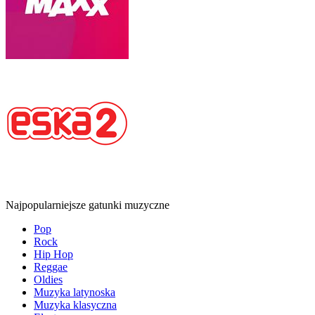
Najpopularniejsze gatunki muzyczne
Pop
Rock
Hip Hop
Reggae
Oldies
Muzyka latynoska
Muzyka klasyczna