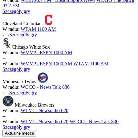
W radiu:
WEEI 93.7 FM - Boston Sports News
WDGG The Dawg
93.7 FM
Szczegóły gry
Cleveland Guardians
W radiu:
WTAM 1100 AM
-
:
-
Szczegóły gry
Chicago White Sox
W radiu:
WMVP - ESPN 1000 AM
-
-
W radiu:
WMVP - ESPN 1000 AM
WTAM 1100 AM
Szczegóły gry
Minnesota Twins
W radiu:
WCCO - News Talk 830
-
:
-
Szczegóły gry
Milwaukee Brewers
W radiu:
WTMJ - Newsradio 620
-
-
W radiu:
WTMJ - Newsradio 620
WCCO - News Talk 830
Szczegóły gry
Aktualne mecze