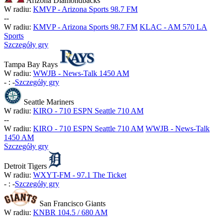
Arizona Diamondbacks
W radiu:
KMVP - Arizona Sports 98.7 FM
-
-
W radiu:
KMVP - Arizona Sports 98.7 FM
KLAC - AM 570 LA
Sports
Szczegóły gry
Tampa Bay Rays
W radiu:
WWJB - News-Talk 1450 AM
-
:
-
Szczegóły gry
Seattle Mariners
W radiu:
KIRO - 710 ESPN Seattle 710 AM
-
-
W radiu:
KIRO - 710 ESPN Seattle 710 AM
WWJB - News-Talk
1450 AM
Szczegóły gry
Detroit Tigers
W radiu:
WXYT-FM - 97.1 The Ticket
-
:
-
Szczegóły gry
San Francisco Giants
W radiu:
KNBR 104.5 / 680 AM