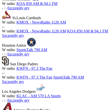
W radiu:
KOA 850 AM & 94.1 FM
-
:
-
Szczegóły gry
St.Louis Cardinals
W radiu:
KMOX - NewsRadio 1120 AM
-
-
W radiu:
KMOX - NewsRadio 1120 AM
KOA 850 AM & 94.1 FM
Szczegóły gry
Houston Astros
W radiu:
SportsTalk 790 AM
-
:
-
Szczegóły gry
San Diego Padres
W radiu:
KWFN - 97.3 The Fan
-
-
W radiu:
KWFN - 97.3 The Fan
SportsTalk 790 AM
Szczegóły gry
Los Angeles Dodgers
W radiu:
KLAC - AM 570 LA Sports
-
:
-
Szczegóły gry