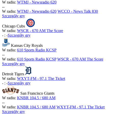
W radiu:
WTMJ - Newsradio 620
-
-
W radiu:
WTMJ - Newsradio 620
WCCO - News Talk 830
Szczegóły gry
Chicago Cubs
W radiu:
WSCR - 670 AM The Score
-
:
-
Szczegóły gry
Kansas City Royals
W radiu:
610 Sports Radio KCSP
-
-
W radiu:
610 Sports Radio KCSP
WSCR - 670 AM The Score
Szczegóły gry
Detroit Tigers
W radiu:
WXYT-FM - 97.1 The Ticket
-
:
-
Szczegóły gry
San Francisco Giants
W radiu:
KNBR 104.5 / 680 AM
-
-
W radiu:
KNBR 104.5 / 680 AM
WXYT-FM - 97.1 The Ticket
Szczegóły gry