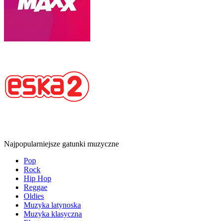
Najpopularniejsze gatunki muzyczne
Pop
Rock
Hip Hop
Reggae
Oldies
Muzyka latynoska
Muzyka klasyczna