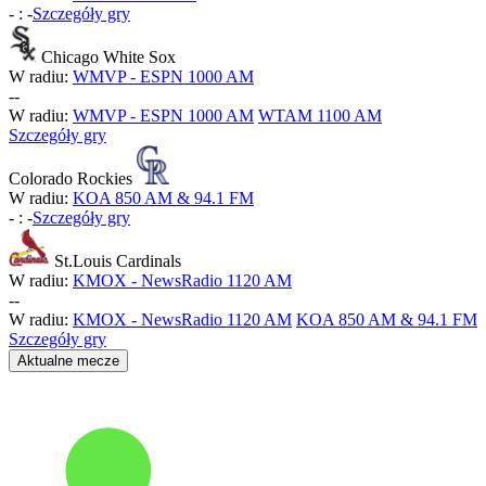
-
:
-
Szczegóły gry
Chicago White Sox
W radiu:
WMVP - ESPN 1000 AM
-
-
W radiu:
WMVP - ESPN 1000 AM
WTAM 1100 AM
Szczegóły gry
Colorado Rockies
W radiu:
KOA 850 AM & 94.1 FM
-
:
-
Szczegóły gry
St.Louis Cardinals
W radiu:
KMOX - NewsRadio 1120 AM
-
-
W radiu:
KMOX - NewsRadio 1120 AM
KOA 850 AM & 94.1 FM
Szczegóły gry
Aktualne mecze