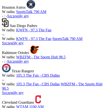
Houston Astros
W radiu:
SportsTalk 790 AM
-
:
-
Szczegóły gry
San Diego Padres
W radiu:
KWFN - 97.3 The Fan
-
-
W radiu:
KWFN - 97.3 The Fan
SportsTalk 790 AM
Szczegóły gry
Baltimore Orioles
W radiu:
WBZFM - The Sports Hub 98.5
-
:
-
Szczegóły gry
Texas Rangers
W radiu:
105.3 The Fan - CBS Dallas
-
-
W radiu:
105.3 The Fan - CBS Dallas
WBZFM - The Sports Hub
98.5
Szczegóły gry
Cleveland Guardians
W radiu:
WTAM 1100 AM