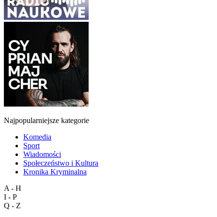
Najpopularniejsze kategorie
Komedia
Sport
Wiadomości
Społeczeństwo i Kultura
Kronika Kryminalna
A - H
I - P
Q - Z