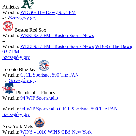
Athletics
W radiu:
WDGG The Dawg 93.7 FM
-
:
-
Szczegóły gry
Boston Red Sox
W radiu:
WEEI 93.7 FM - Boston Sports News
-
-
W radiu:
WEEI 93.7 FM - Boston Sports News
WDGG The Dawg
93.7 FM
Szczegóły gry
Toronto Blue Jays
W radiu:
CJCL Sportsnet 590 The FAN
-
:
-
Szczegóły gry
Philadelphia Phillies
W radiu:
94 WIP Sportsradio
-
-
W radiu:
94 WIP Sportsradio
CJCL Sportsnet 590 The FAN
Szczegóły gry
New York Mets
W radiu:
WINS - 1010 WINS CBS New York