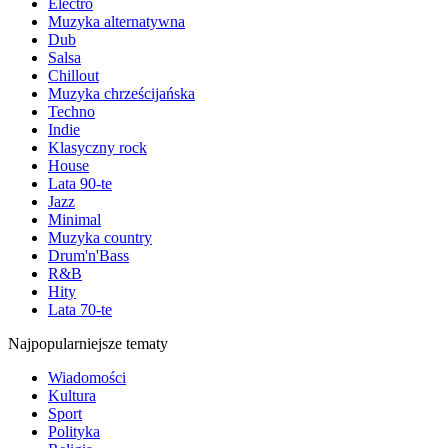
Electro
Muzyka alternatywna
Dub
Salsa
Chillout
Muzyka chrześcijańska
Techno
Indie
Klasyczny rock
House
Lata 90-te
Jazz
Minimal
Muzyka country
Drum'n'Bass
R&B
Hity
Lata 70-te
Najpopularniejsze tematy
Wiadomości
Kultura
Sport
Polityka