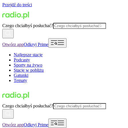
Przejdź do treści
Czego chciałbyś posłuchać?
Otwórz app
Odkryj Prime
Najlepsze stacje
Podcasty
Sporty na żywo
Stacje w pobliżu
Gatunki
Tematy
Czego chciałbyś posłuchać?
Otwórz app
Odkryj Prime