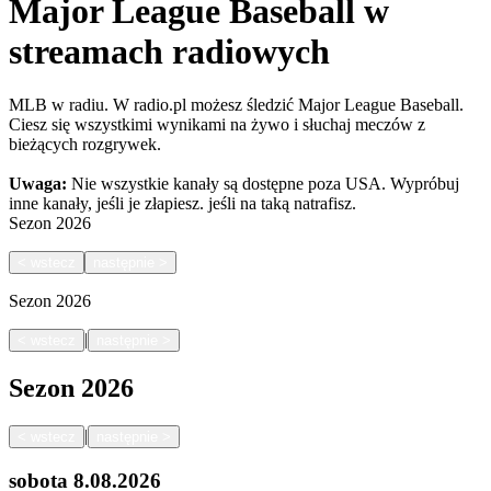
Major League Baseball w
streamach radiowych
MLB w radiu. W radio.pl możesz śledzić Major League Baseball.
Ciesz się wszystkimi wynikami na żywo i słuchaj meczów z
bieżących rozgrywek.
Uwaga:
Nie wszystkie kanały są dostępne poza USA. Wypróbuj
inne kanały, jeśli je złapiesz.
jeśli na taką natrafisz.
Sezon
2026
<
wstecz
następnie
>
Sezon
2026
|
<
wstecz
następnie
>
Sezon
2026
|
<
wstecz
następnie
>
sobota
8.08.2026