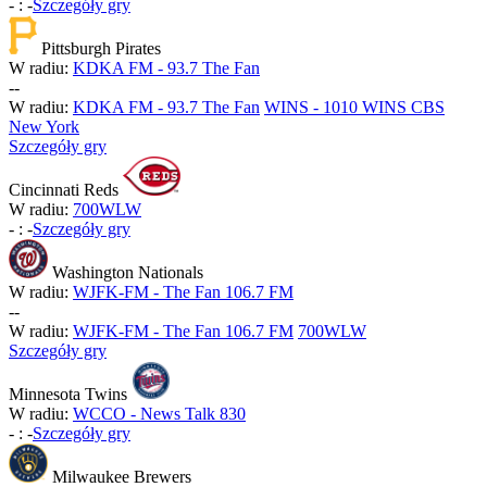
-
:
-
Szczegóły gry
Pittsburgh Pirates
W radiu:
KDKA FM - 93.7 The Fan
-
-
W radiu:
KDKA FM - 93.7 The Fan
WINS - 1010 WINS CBS
New York
Szczegóły gry
Cincinnati Reds
W radiu:
700WLW
-
:
-
Szczegóły gry
Washington Nationals
W radiu:
WJFK-FM - The Fan 106.7 FM
-
-
W radiu:
WJFK-FM - The Fan 106.7 FM
700WLW
Szczegóły gry
Minnesota Twins
W radiu:
WCCO - News Talk 830
-
:
-
Szczegóły gry
Milwaukee Brewers