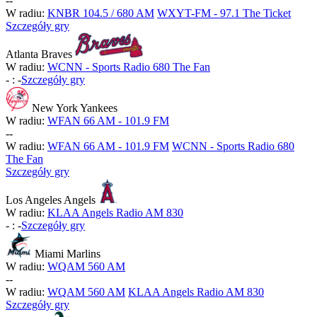
-
-
W radiu:
KNBR 104.5 / 680 AM
WXYT-FM - 97.1 The Ticket
Szczegóły gry
Atlanta Braves
W radiu:
WCNN - Sports Radio 680 The Fan
-
:
-
Szczegóły gry
New York Yankees
W radiu:
WFAN 66 AM - 101.9 FM
-
-
W radiu:
WFAN 66 AM - 101.9 FM
WCNN - Sports Radio 680
The Fan
Szczegóły gry
Los Angeles Angels
W radiu:
KLAA Angels Radio AM 830
-
:
-
Szczegóły gry
Miami Marlins
W radiu:
WQAM 560 AM
-
-
W radiu:
WQAM 560 AM
KLAA Angels Radio AM 830
Szczegóły gry