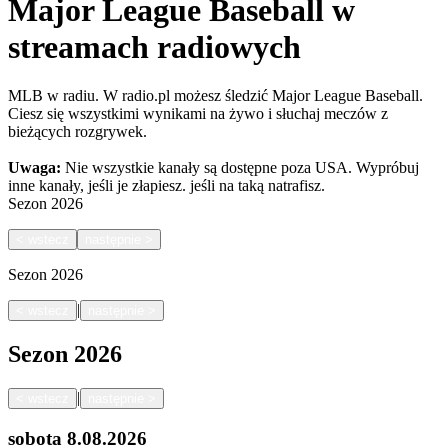
Major League Baseball w
streamach radiowych
MLB w radiu. W radio.pl możesz śledzić Major League Baseball.
Ciesz się wszystkimi wynikami na żywo i słuchaj meczów z
bieżących rozgrywek.
Uwaga:
Nie wszystkie kanały są dostępne poza USA. Wypróbuj
inne kanały, jeśli je złapiesz.
jeśli na taką natrafisz.
Sezon
2026
<
wstecz
następnie
>
Sezon
2026
|
<
wstecz
następnie
>
Sezon
2026
|
<
wstecz
następnie
>
sobota
8.08.2026