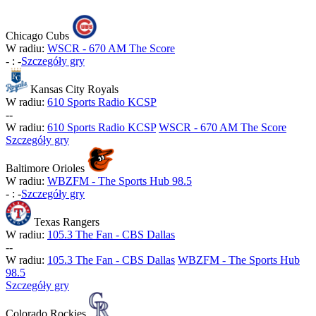
Chicago Cubs
W radiu:
WSCR - 670 AM The Score
-
:
-
Szczegóły gry
Kansas City Royals
W radiu:
610 Sports Radio KCSP
-
-
W radiu:
610 Sports Radio KCSP
WSCR - 670 AM The Score
Szczegóły gry
Baltimore Orioles
W radiu:
WBZFM - The Sports Hub 98.5
-
:
-
Szczegóły gry
Texas Rangers
W radiu:
105.3 The Fan - CBS Dallas
-
-
W radiu:
105.3 The Fan - CBS Dallas
WBZFM - The Sports Hub
98.5
Szczegóły gry
Colorado Rockies