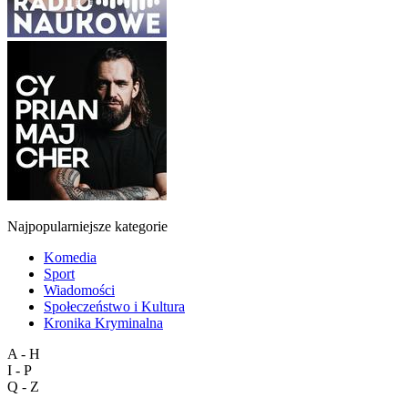
Najpopularniejsze kategorie
Komedia
Sport
Wiadomości
Społeczeństwo i Kultura
Kronika Kryminalna
A - H
I - P
Q - Z