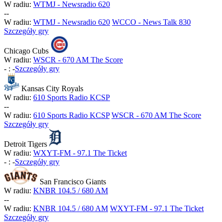
W radiu:
WTMJ - Newsradio 620
-
-
W radiu:
WTMJ - Newsradio 620
WCCO - News Talk 830
Szczegóły gry
Chicago Cubs
W radiu:
WSCR - 670 AM The Score
-
:
-
Szczegóły gry
Kansas City Royals
W radiu:
610 Sports Radio KCSP
-
-
W radiu:
610 Sports Radio KCSP
WSCR - 670 AM The Score
Szczegóły gry
Detroit Tigers
W radiu:
WXYT-FM - 97.1 The Ticket
-
:
-
Szczegóły gry
San Francisco Giants
W radiu:
KNBR 104.5 / 680 AM
-
-
W radiu:
KNBR 104.5 / 680 AM
WXYT-FM - 97.1 The Ticket
Szczegóły gry