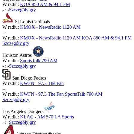
W radiu:
KOA 850 AM & 94.1 FM
-
:
-
Szczegóły gry
St.Louis Cardinals
W radiu:
KMOX - NewsRadio 1120 AM
-
-
W radiu:
KMOX - NewsRadio 1120 AM
KOA 850 AM & 94.1 FM
Szczegóły gry
Houston Astros
W radiu:
SportsTalk 790 AM
-
:
-
Szczegóły gry
San Diego Padres
W radiu:
KWFN - 97.3 The Fan
-
-
W radiu:
KWFN - 97.3 The Fan
SportsTalk 790 AM
Szczegóły gry
Los Angeles Dodgers
W radiu:
KLAC - AM 570 LA Sports
-
:
-
Szczegóły gry