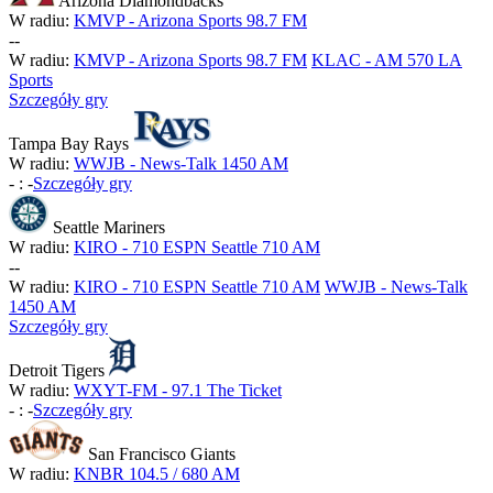
Arizona Diamondbacks
W radiu:
KMVP - Arizona Sports 98.7 FM
-
-
W radiu:
KMVP - Arizona Sports 98.7 FM
KLAC - AM 570 LA
Sports
Szczegóły gry
Tampa Bay Rays
W radiu:
WWJB - News-Talk 1450 AM
-
:
-
Szczegóły gry
Seattle Mariners
W radiu:
KIRO - 710 ESPN Seattle 710 AM
-
-
W radiu:
KIRO - 710 ESPN Seattle 710 AM
WWJB - News-Talk
1450 AM
Szczegóły gry
Detroit Tigers
W radiu:
WXYT-FM - 97.1 The Ticket
-
:
-
Szczegóły gry
San Francisco Giants
W radiu:
KNBR 104.5 / 680 AM