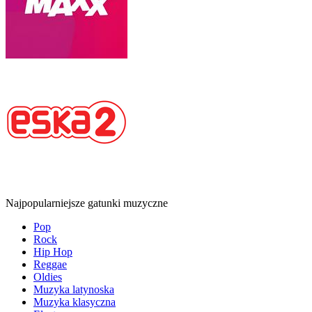
Najpopularniejsze gatunki muzyczne
Pop
Rock
Hip Hop
Reggae
Oldies
Muzyka latynoska
Muzyka klasyczna