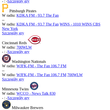
-
:
-
Szczegóły gry
Pittsburgh Pirates
W radiu:
KDKA FM - 93.7 The Fan
-
-
W radiu:
KDKA FM - 93.7 The Fan
WINS - 1010 WINS CBS
New York
Szczegóły gry
Cincinnati Reds
W radiu:
700WLW
-
:
-
Szczegóły gry
Washington Nationals
W radiu:
WJFK-FM - The Fan 106.7 FM
-
-
W radiu:
WJFK-FM - The Fan 106.7 FM
700WLW
Szczegóły gry
Minnesota Twins
W radiu:
WCCO - News Talk 830
-
:
-
Szczegóły gry
Milwaukee Brewers