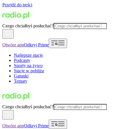
Przejdź do treści
Czego chciałbyś posłuchać?
Otwórz app
Odkryj Prime
Najlepsze stacje
Podcasty
Sporty na żywo
Stacje w pobliżu
Gatunki
Tematy
Czego chciałbyś posłuchać?
Otwórz app
Odkryj Prime