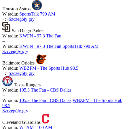
Houston Astros
W radiu:
SportsTalk 790 AM
-
:
-
Szczegóły gry
San Diego Padres
W radiu:
KWFN - 97.3 The Fan
-
-
W radiu:
KWFN - 97.3 The Fan
SportsTalk 790 AM
Szczegóły gry
Baltimore Orioles
W radiu:
WBZFM - The Sports Hub 98.5
-
:
-
Szczegóły gry
Texas Rangers
W radiu:
105.3 The Fan - CBS Dallas
-
-
W radiu:
105.3 The Fan - CBS Dallas
WBZFM - The Sports Hub
98.5
Szczegóły gry
Cleveland Guardians
W radiu:
WTAM 1100 AM