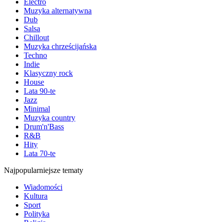
Electro
Muzyka alternatywna
Dub
Salsa
Chillout
Muzyka chrześcijańska
Techno
Indie
Klasyczny rock
House
Lata 90-te
Jazz
Minimal
Muzyka country
Drum'n'Bass
R&B
Hity
Lata 70-te
Najpopularniejsze tematy
Wiadomości
Kultura
Sport
Polityka