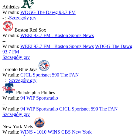
Athletics
W radiu:
WDGG The Dawg 93.7 FM
-
:
-
Szczegóły gry
Boston Red Sox
W radiu:
WEEI 93.7 FM - Boston Sports News
-
-
W radiu:
WEEI 93.7 FM - Boston Sports News
WDGG The Dawg
93.7 FM
Szczegóły gry
Toronto Blue Jays
W radiu:
CJCL Sportsnet 590 The FAN
-
:
-
Szczegóły gry
Philadelphia Phillies
W radiu:
94 WIP Sportsradio
-
-
W radiu:
94 WIP Sportsradio
CJCL Sportsnet 590 The FAN
Szczegóły gry
New York Mets
W radiu:
WINS - 1010 WINS CBS New York