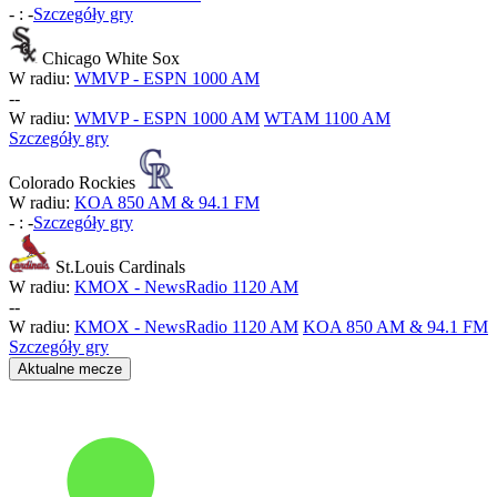
-
:
-
Szczegóły gry
Chicago White Sox
W radiu:
WMVP - ESPN 1000 AM
-
-
W radiu:
WMVP - ESPN 1000 AM
WTAM 1100 AM
Szczegóły gry
Colorado Rockies
W radiu:
KOA 850 AM & 94.1 FM
-
:
-
Szczegóły gry
St.Louis Cardinals
W radiu:
KMOX - NewsRadio 1120 AM
-
-
W radiu:
KMOX - NewsRadio 1120 AM
KOA 850 AM & 94.1 FM
Szczegóły gry
Aktualne mecze