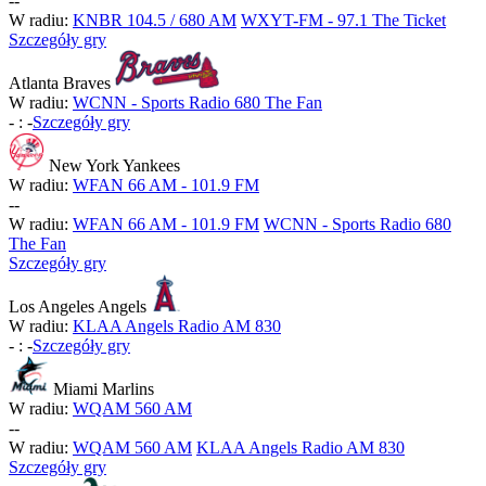
-
-
W radiu:
KNBR 104.5 / 680 AM
WXYT-FM - 97.1 The Ticket
Szczegóły gry
Atlanta Braves
W radiu:
WCNN - Sports Radio 680 The Fan
-
:
-
Szczegóły gry
New York Yankees
W radiu:
WFAN 66 AM - 101.9 FM
-
-
W radiu:
WFAN 66 AM - 101.9 FM
WCNN - Sports Radio 680
The Fan
Szczegóły gry
Los Angeles Angels
W radiu:
KLAA Angels Radio AM 830
-
:
-
Szczegóły gry
Miami Marlins
W radiu:
WQAM 560 AM
-
-
W radiu:
WQAM 560 AM
KLAA Angels Radio AM 830
Szczegóły gry