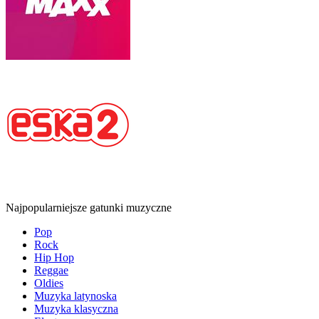
Najpopularniejsze gatunki muzyczne
Pop
Rock
Hip Hop
Reggae
Oldies
Muzyka latynoska
Muzyka klasyczna