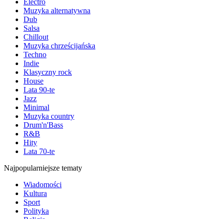
Electro
Muzyka alternatywna
Dub
Salsa
Chillout
Muzyka chrześcijańska
Techno
Indie
Klasyczny rock
House
Lata 90-te
Jazz
Minimal
Muzyka country
Drum'n'Bass
R&B
Hity
Lata 70-te
Najpopularniejsze tematy
Wiadomości
Kultura
Sport
Polityka