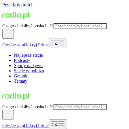
Przejdź do treści
Czego chciałbyś posłuchać?
Otwórz app
Odkryj Prime
Najlepsze stacje
Podcasty
Sporty na żywo
Stacje w pobliżu
Gatunki
Tematy
Czego chciałbyś posłuchać?
Otwórz app
Odkryj Prime