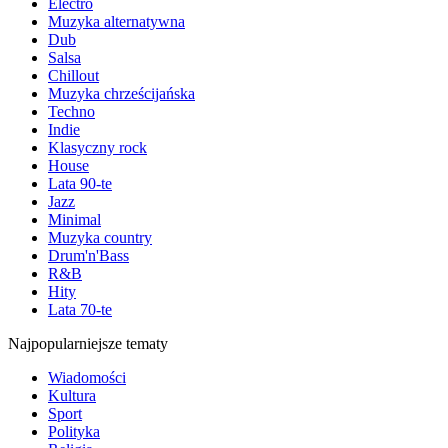
Electro
Muzyka alternatywna
Dub
Salsa
Chillout
Muzyka chrześcijańska
Techno
Indie
Klasyczny rock
House
Lata 90-te
Jazz
Minimal
Muzyka country
Drum'n'Bass
R&B
Hity
Lata 70-te
Najpopularniejsze tematy
Wiadomości
Kultura
Sport
Polityka