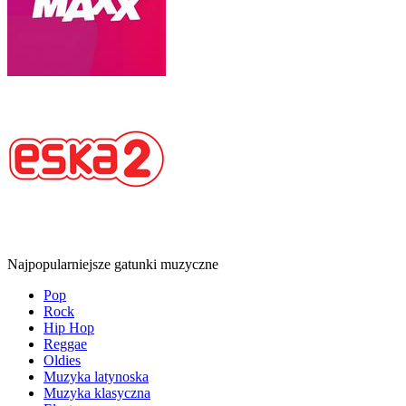
Najpopularniejsze gatunki muzyczne
Pop
Rock
Hip Hop
Reggae
Oldies
Muzyka latynoska
Muzyka klasyczna