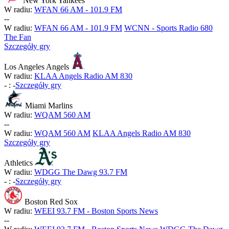
New York Yankees
W radiu:
WFAN 66 AM - 101.9 FM
-
-
W radiu:
WFAN 66 AM - 101.9 FM
WCNN - Sports Radio 680
The Fan
Szczegóły gry
Los Angeles Angels
W radiu:
KLAA Angels Radio AM 830
-
:
-
Szczegóły gry
Miami Marlins
W radiu:
WQAM 560 AM
-
-
W radiu:
WQAM 560 AM
KLAA Angels Radio AM 830
Szczegóły gry
Athletics
W radiu:
WDGG The Dawg 93.7 FM
-
:
-
Szczegóły gry
Boston Red Sox
W radiu:
WEEI 93.7 FM - Boston Sports News
-
-