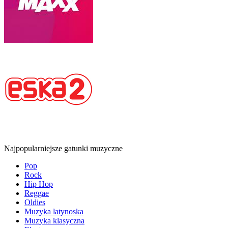
Najpopularniejsze gatunki muzyczne
Pop
Rock
Hip Hop
Reggae
Oldies
Muzyka latynoska
Muzyka klasyczna