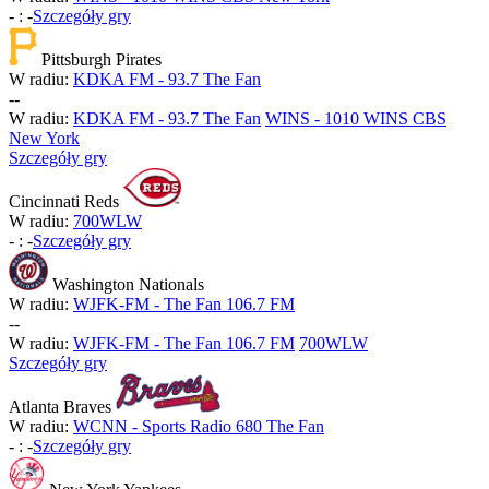
-
:
-
Szczegóły gry
Pittsburgh Pirates
W radiu:
KDKA FM - 93.7 The Fan
-
-
W radiu:
KDKA FM - 93.7 The Fan
WINS - 1010 WINS CBS
New York
Szczegóły gry
Cincinnati Reds
W radiu:
700WLW
-
:
-
Szczegóły gry
Washington Nationals
W radiu:
WJFK-FM - The Fan 106.7 FM
-
-
W radiu:
WJFK-FM - The Fan 106.7 FM
700WLW
Szczegóły gry
Atlanta Braves
W radiu:
WCNN - Sports Radio 680 The Fan
-
:
-
Szczegóły gry