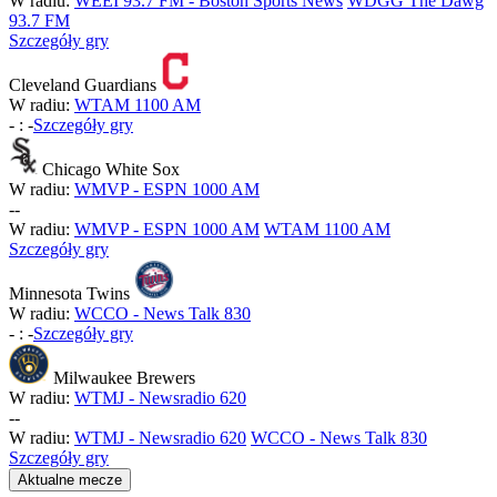
W radiu:
WEEI 93.7 FM - Boston Sports News
WDGG The Dawg
93.7 FM
Szczegóły gry
Cleveland Guardians
W radiu:
WTAM 1100 AM
-
:
-
Szczegóły gry
Chicago White Sox
W radiu:
WMVP - ESPN 1000 AM
-
-
W radiu:
WMVP - ESPN 1000 AM
WTAM 1100 AM
Szczegóły gry
Minnesota Twins
W radiu:
WCCO - News Talk 830
-
:
-
Szczegóły gry
Milwaukee Brewers
W radiu:
WTMJ - Newsradio 620
-
-
W radiu:
WTMJ - Newsradio 620
WCCO - News Talk 830
Szczegóły gry
Aktualne mecze