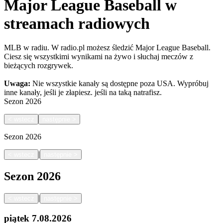
Major League Baseball w
streamach radiowych
MLB w radiu. W radio.pl możesz śledzić Major League Baseball.
Ciesz się wszystkimi wynikami na żywo i słuchaj meczów z
bieżących rozgrywek.
Uwaga:
Nie wszystkie kanały są dostępne poza USA. Wypróbuj
inne kanały, jeśli je złapiesz.
jeśli na taką natrafisz.
Sezon
2026
<
wstecz
następnie
>
Sezon
2026
|
<
wstecz
następnie
>
Sezon
2026
|
<
wstecz
następnie
>
piątek
7.08.2026