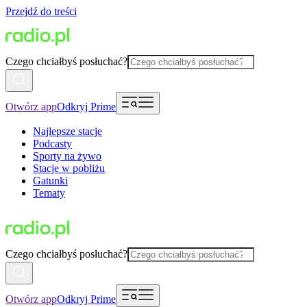
Przejdź do treści
Czego chciałbyś posłuchać?
Otwórz app
Odkryj Prime
Najlepsze stacje
Podcasty
Sporty na żywo
Stacje w pobliżu
Gatunki
Tematy
Czego chciałbyś posłuchać?
Otwórz app
Odkryj Prime