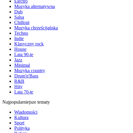
Electro
Muzyka alternatywna
Dub
Salsa
Chillout
Muzyka chrześcijańska
Techno
Indie
Klasyczny rock
House
Lata 90-te
Jazz
Minimal
Muzyka country
Drum'n'Bass
R&B
Hity
Lata 70-te
Najpopularniejsze tematy
Wiadomości
Kultura
Sport
Polityka