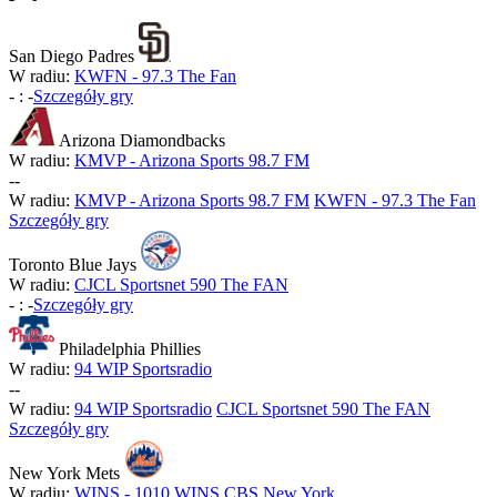
San Diego Padres
W radiu:
KWFN - 97.3 The Fan
-
:
-
Szczegóły gry
Arizona Diamondbacks
W radiu:
KMVP - Arizona Sports 98.7 FM
-
-
W radiu:
KMVP - Arizona Sports 98.7 FM
KWFN - 97.3 The Fan
Szczegóły gry
Toronto Blue Jays
W radiu:
CJCL Sportsnet 590 The FAN
-
:
-
Szczegóły gry
Philadelphia Phillies
W radiu:
94 WIP Sportsradio
-
-
W radiu:
94 WIP Sportsradio
CJCL Sportsnet 590 The FAN
Szczegóły gry
New York Mets
W radiu:
WINS - 1010 WINS CBS New York