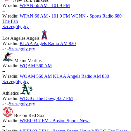
New York Yankees
W radiu:
WFAN 66 AM - 101.9 FM
-
-
W radiu:
WFAN 66 AM - 101.9 FM
WCNN - Sports Radio 680
The Fan
Szczegóły gry
Los Angeles Angels
W radiu:
KLAA Angels Radio AM 830
-
:
-
Szczegóły gry
Miami Marlins
W radiu:
WQAM 560 AM
-
-
W radiu:
WQAM 560 AM
KLAA Angels Radio AM 830
Szczegóły gry
Athletics
W radiu:
WDGG The Dawg 93.7 FM
-
:
-
Szczegóły gry
Boston Red Sox
W radiu:
WEEI 93.7 FM - Boston Sports News
-
-