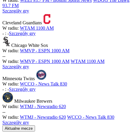
W radiu:
WEEI 93.7 FM - Boston Sports News
WDGG The Dawg
93.7 FM
Szczegóły gry
Cleveland Guardians
W radiu:
WTAM 1100 AM
-
:
-
Szczegóły gry
Chicago White Sox
W radiu:
WMVP - ESPN 1000 AM
-
-
W radiu:
WMVP - ESPN 1000 AM
WTAM 1100 AM
Szczegóły gry
Minnesota Twins
W radiu:
WCCO - News Talk 830
-
:
-
Szczegóły gry
Milwaukee Brewers
W radiu:
WTMJ - Newsradio 620
-
-
W radiu:
WTMJ - Newsradio 620
WCCO - News Talk 830
Szczegóły gry
Aktualne mecze