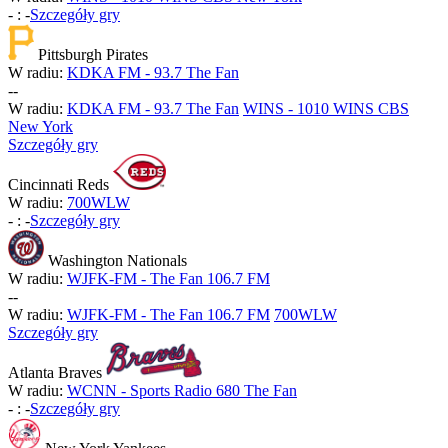
-
:
-
Szczegóły gry
Pittsburgh Pirates
W radiu:
KDKA FM - 93.7 The Fan
-
-
W radiu:
KDKA FM - 93.7 The Fan
WINS - 1010 WINS CBS
New York
Szczegóły gry
Cincinnati Reds
W radiu:
700WLW
-
:
-
Szczegóły gry
Washington Nationals
W radiu:
WJFK-FM - The Fan 106.7 FM
-
-
W radiu:
WJFK-FM - The Fan 106.7 FM
700WLW
Szczegóły gry
Atlanta Braves
W radiu:
WCNN - Sports Radio 680 The Fan
-
:
-
Szczegóły gry