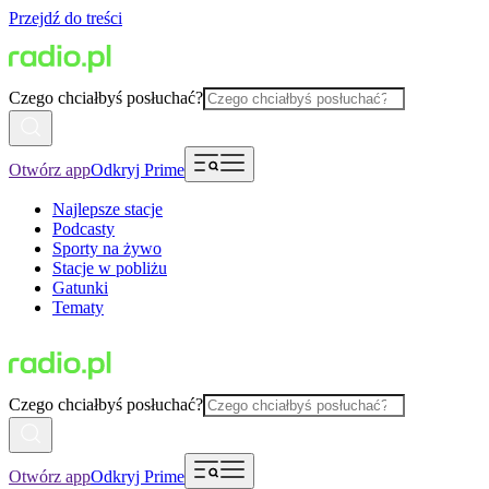
Przejdź do treści
Czego chciałbyś posłuchać?
Otwórz app
Odkryj Prime
Najlepsze stacje
Podcasty
Sporty na żywo
Stacje w pobliżu
Gatunki
Tematy
Czego chciałbyś posłuchać?
Otwórz app
Odkryj Prime