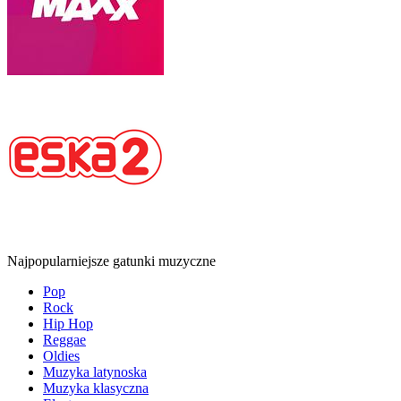
Najpopularniejsze gatunki muzyczne
Pop
Rock
Hip Hop
Reggae
Oldies
Muzyka latynoska
Muzyka klasyczna