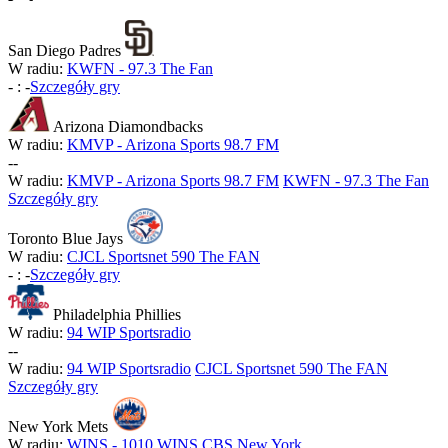
San Diego Padres
W radiu:
KWFN - 97.3 The Fan
-
:
-
Szczegóły gry
Arizona Diamondbacks
W radiu:
KMVP - Arizona Sports 98.7 FM
-
-
W radiu:
KMVP - Arizona Sports 98.7 FM
KWFN - 97.3 The Fan
Szczegóły gry
Toronto Blue Jays
W radiu:
CJCL Sportsnet 590 The FAN
-
:
-
Szczegóły gry
Philadelphia Phillies
W radiu:
94 WIP Sportsradio
-
-
W radiu:
94 WIP Sportsradio
CJCL Sportsnet 590 The FAN
Szczegóły gry
New York Mets
W radiu:
WINS - 1010 WINS CBS New York