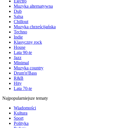
Electro
Muzyka alternatywna
Dub
Salsa
Chillout
Muzyka chrześcijańska
Techno
Indie
Klasyczny rock
House
Lata 90-te
Jazz
Minimal
Muzyka country
Drum'n'Bass
R&B
Hity
Lata 70-te
Najpopularniejsze tematy
Wiadomości
Kultura
Sport
Polityka