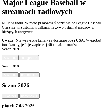
Major League Baseball w
streamach radiowych
MLB w radiu. W radio.pl możesz śledzić Major League Baseball.
Ciesz się wszystkimi wynikami na żywo i słuchaj meczów z
bieżących rozgrywek.
Uwaga:
Nie wszystkie kanały są dostępne poza USA. Wypróbuj
inne kanały, jeśli je złapiesz.
jeśli na taką natrafisz.
Sezon
2026
<
wstecz
następnie
>
Sezon
2026
|
<
wstecz
następnie
>
Sezon
2026
|
<
wstecz
następnie
>
piątek
7.08.2026