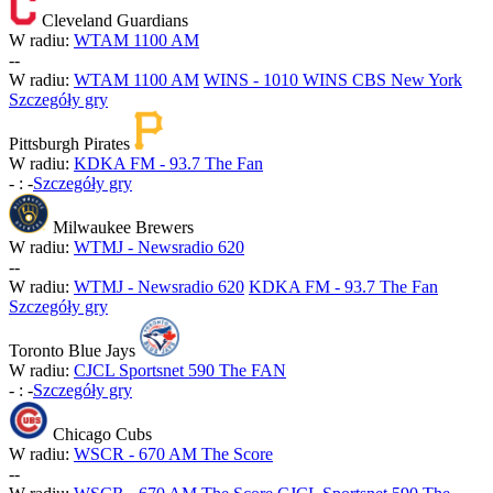
Cleveland Guardians
W radiu:
WTAM 1100 AM
-
-
W radiu:
WTAM 1100 AM
WINS - 1010 WINS CBS New York
Szczegóły gry
Pittsburgh Pirates
W radiu:
KDKA FM - 93.7 The Fan
-
:
-
Szczegóły gry
Milwaukee Brewers
W radiu:
WTMJ - Newsradio 620
-
-
W radiu:
WTMJ - Newsradio 620
KDKA FM - 93.7 The Fan
Szczegóły gry
Toronto Blue Jays
W radiu:
CJCL Sportsnet 590 The FAN
-
:
-
Szczegóły gry
Chicago Cubs
W radiu:
WSCR - 670 AM The Score
-
-