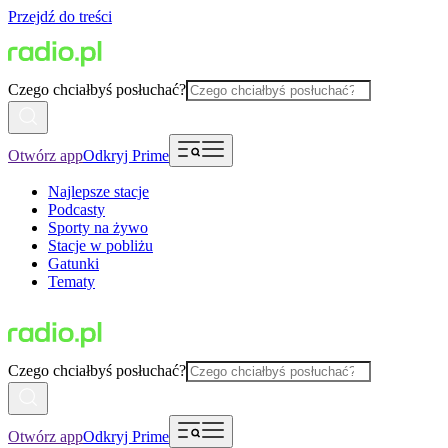
Przejdź do treści
Czego chciałbyś posłuchać?
Otwórz app
Odkryj Prime
Najlepsze stacje
Podcasty
Sporty na żywo
Stacje w pobliżu
Gatunki
Tematy
Czego chciałbyś posłuchać?
Otwórz app
Odkryj Prime