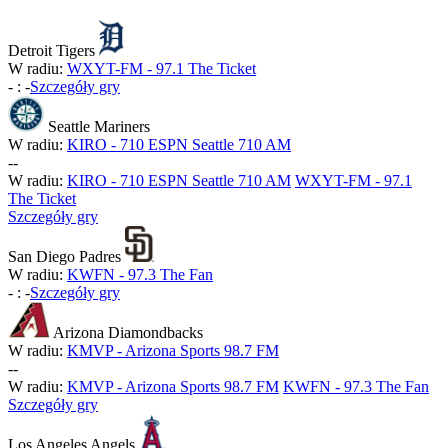
Detroit Tigers
W radiu:
WXYT-FM - 97.1 The Ticket
-
:
-
Szczegóły gry
Seattle Mariners
W radiu:
KIRO - 710 ESPN Seattle 710 AM
-
-
W radiu:
KIRO - 710 ESPN Seattle 710 AM
WXYT-FM - 97.1
The Ticket
Szczegóły gry
San Diego Padres
W radiu:
KWFN - 97.3 The Fan
-
:
-
Szczegóły gry
Arizona Diamondbacks
W radiu:
KMVP - Arizona Sports 98.7 FM
-
-
W radiu:
KMVP - Arizona Sports 98.7 FM
KWFN - 97.3 The Fan
Szczegóły gry
Los Angeles Angels