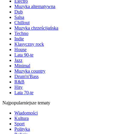
Electro
Muzyka alternatywna
Dub
Salsa
Chillout
Muzyka chrześcijańska
Techno
Indie
Klasyczny rock
House
Lata 90-te
Jazz
Minimal
Muzyka country
Drum'n'Bass
R&B
Hity
Lata 70-te
Najpopularniejsze tematy
Wiadomości
Kultura
Sport
Polityka