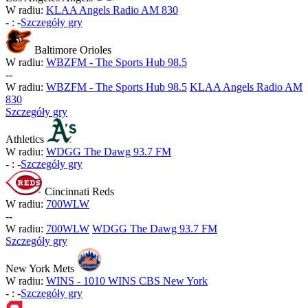
W radiu:
KLAA Angels Radio AM 830
-
:
-
Szczegóły gry
Baltimore Orioles
W radiu:
WBZFM - The Sports Hub 98.5
-
-
W radiu:
WBZFM - The Sports Hub 98.5
KLAA Angels Radio AM
830
Szczegóły gry
Athletics
W radiu:
WDGG The Dawg 93.7 FM
-
:
-
Szczegóły gry
Cincinnati Reds
W radiu:
700WLW
-
-
W radiu:
700WLW
WDGG The Dawg 93.7 FM
Szczegóły gry
New York Mets
W radiu:
WINS - 1010 WINS CBS New York
-
:
-
Szczegóły gry