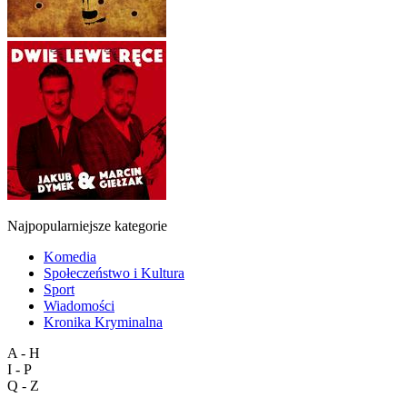
Najpopularniejsze kategorie
Komedia
Społeczeństwo i Kultura
Sport
Wiadomości
Kronika Kryminalna
A - H
I - P
Q - Z