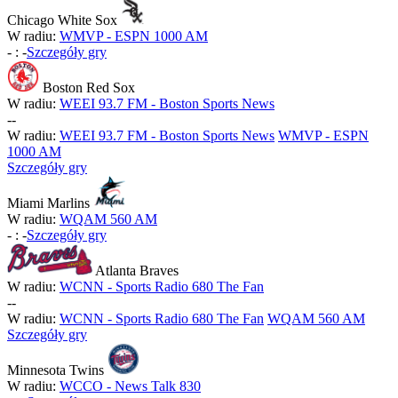
Chicago White Sox
W radiu:
WMVP - ESPN 1000 AM
-
:
-
Szczegóły gry
Boston Red Sox
W radiu:
WEEI 93.7 FM - Boston Sports News
-
-
W radiu:
WEEI 93.7 FM - Boston Sports News
WMVP - ESPN
1000 AM
Szczegóły gry
Miami Marlins
W radiu:
WQAM 560 AM
-
:
-
Szczegóły gry
Atlanta Braves
W radiu:
WCNN - Sports Radio 680 The Fan
-
-
W radiu:
WCNN - Sports Radio 680 The Fan
WQAM 560 AM
Szczegóły gry
Minnesota Twins
W radiu:
WCCO - News Talk 830