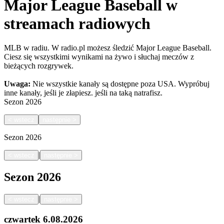
Major League Baseball w
streamach radiowych
MLB w radiu. W radio.pl możesz śledzić Major League Baseball.
Ciesz się wszystkimi wynikami na żywo i słuchaj meczów z
bieżących rozgrywek.
Uwaga:
Nie wszystkie kanały są dostępne poza USA. Wypróbuj
inne kanały, jeśli je złapiesz.
jeśli na taką natrafisz.
Sezon
2026
<
wstecz
następnie
>
Sezon
2026
|
<
wstecz
następnie
>
Sezon
2026
|
<
wstecz
następnie
>
czwartek
6.08.2026