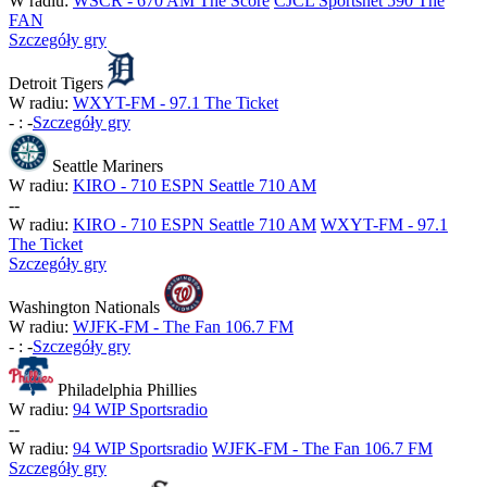
W radiu:
WSCR - 670 AM The Score
CJCL Sportsnet 590 The
FAN
Szczegóły gry
Detroit Tigers
W radiu:
WXYT-FM - 97.1 The Ticket
-
:
-
Szczegóły gry
Seattle Mariners
W radiu:
KIRO - 710 ESPN Seattle 710 AM
-
-
W radiu:
KIRO - 710 ESPN Seattle 710 AM
WXYT-FM - 97.1
The Ticket
Szczegóły gry
Washington Nationals
W radiu:
WJFK-FM - The Fan 106.7 FM
-
:
-
Szczegóły gry
Philadelphia Phillies
W radiu:
94 WIP Sportsradio
-
-
W radiu:
94 WIP Sportsradio
WJFK-FM - The Fan 106.7 FM
Szczegóły gry