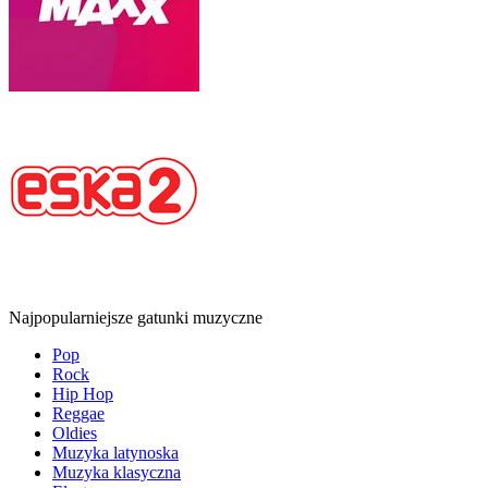
Najpopularniejsze gatunki muzyczne
Pop
Rock
Hip Hop
Reggae
Oldies
Muzyka latynoska
Muzyka klasyczna