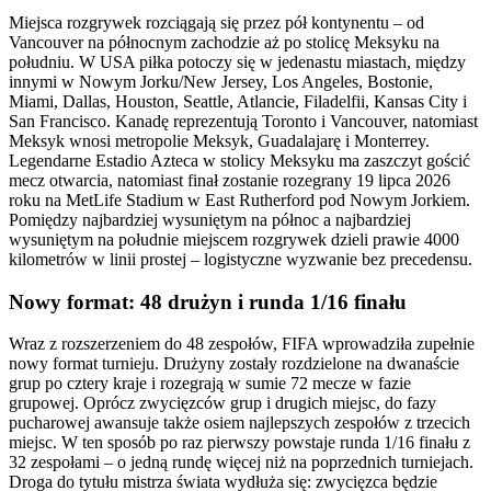
Miejsca rozgrywek rozciągają się przez pół kontynentu – od
Vancouver na północnym zachodzie aż po stolicę Meksyku na
południu. W USA piłka potoczy się w jedenastu miastach, między
innymi w Nowym Jorku/New Jersey, Los Angeles, Bostonie,
Miami, Dallas, Houston, Seattle, Atlancie, Filadelfii, Kansas City i
San Francisco. Kanadę reprezentują Toronto i Vancouver, natomiast
Meksyk wnosi metropolie Meksyk, Guadalajarę i Monterrey.
Legendarne Estadio Azteca w stolicy Meksyku ma zaszczyt gościć
mecz otwarcia, natomiast finał zostanie rozegrany 19 lipca 2026
roku na MetLife Stadium w East Rutherford pod Nowym Jorkiem.
Pomiędzy najbardziej wysuniętym na północ a najbardziej
wysuniętym na południe miejscem rozgrywek dzieli prawie 4000
kilometrów w linii prostej – logistyczne wyzwanie bez precedensu.
Nowy format: 48 drużyn i runda 1/16 finału
Wraz z rozszerzeniem do 48 zespołów, FIFA wprowadziła zupełnie
nowy format turnieju. Drużyny zostały rozdzielone na dwanaście
grup po cztery kraje i rozegrają w sumie 72 mecze w fazie
grupowej. Oprócz zwycięzców grup i drugich miejsc, do fazy
pucharowej awansuje także osiem najlepszych zespołów z trzecich
miejsc. W ten sposób po raz pierwszy powstaje runda 1/16 finału z
32 zespołami – o jedną rundę więcej niż na poprzednich turniejach.
Droga do tytułu mistrza świata wydłuża się: zwycięzca będzie