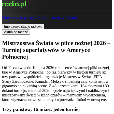
Gotowi na imprezę z okazji mistrzostw świata?
Imprezowe stacje radiowe
Aktualne mecze
Mistrzostwa Świata w piłce nożnej 2026 –
Turniej superlatywów w Ameryce
Północnej
Od 11 czerwca do 19 lipca 2026 roku serce światowej piłki nożnej
bije w Ameryce Północnej: po raz pierwszy w historii turnieju aż
trzy państwa współdzielą organizację Mistrzostw Świata FIFA.
Stany Zjednoczone, Kanada i Meksyk zmieniają cały kontynent w
gigantyczną piłkarską scenę. Z 48 uczestnikami, 104 meczami i 39
dniami turnieju, mundial 2026 będzie największymi i najdłuższymi
mistrzostwami świata wszech czasów – mamucim wydarzeniem,
które wyznacza nowe standardy i wprowadza futbol w nową erę.
Trzy państwa, 16 miast, jeden turniej