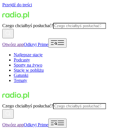
Przejdź do treści
Czego chciałbyś posłuchać?
Otwórz app
Odkryj Prime
Najlepsze stacje
Podcasty
Sporty na żywo
Stacje w pobliżu
Gatunki
Tematy
Czego chciałbyś posłuchać?
Otwórz app
Odkryj Prime