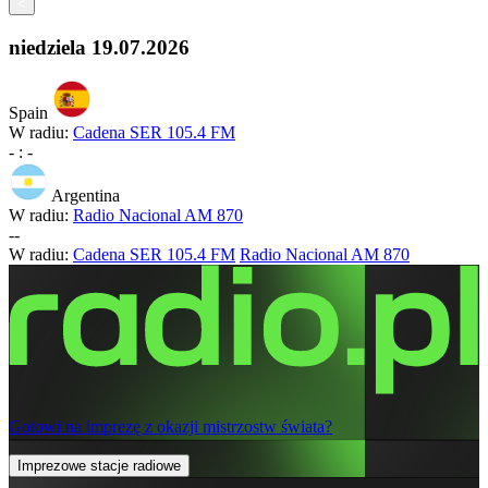
<
niedziela
19.07.2026
Spain
W radiu:
Cadena SER 105.4 FM
-
:
-
Argentina
W radiu:
Radio Nacional AM 870
-
-
W radiu:
Cadena SER 105.4 FM
Radio Nacional AM 870
Gotowi na imprezę z okazji mistrzostw świata?
Imprezowe stacje radiowe