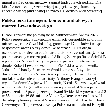
musiał wygrać osiem meczów zamiast tradycyjnych siedmiu. Dla
kibiców oznacza to jeszcze więcej napięcia, więcej dramaturgii i
znacznie więcej piłki nożnej na żywo niż kiedykolwiek wcześniej.
Polska poza turniejem: koniec mundialowych
marzeń Lewandowskiego
Biało-Czerwoni nie pojawią się na Mistrzostwach Świata 2026.
Polska reprezentacja zakończyła eliminacje europejskie na drugim
miejscu w grupie G za Holandią, gromadząc 17 punktów i tracąc
bezpośredni awans o trzy oczka. W barażach UEFA droga
rozpoczęła się obiecująco: 26 marca 2026 roku zespół Jana Urbana
po dramatycznym meczu pokonał Albanię 2-1 w półfinale Ścieżki B
– po bramce Arbera Hoxhy dla gości w pierwszej połowie, w
drugiej Robert Lewandowski i Piotr Zieliński odwrócili wynik.
Jednak finał baraży 31 marca w Sztokholmie skończył się
dramatem: na Friends Arenie Szwecja zwyciężyła 3-2, a Polska
musiała dwukrotnie odrabiać straty. Anthony Elanga otworzył
wynik dla Szwedów już w 19. minucie, Nicola Zalewski wyrównał
w 33., Gustaf Lagerbielke ponownie wyprowadził Szwecję na
prowadzenie tuż przed przerwą, a Karol Świderski wyrównał na 2-2
w 55. minucie. W 88. minucie Viktor Gyökeres z Arsenalu strzelił
decydującą bramkę i wysłał Szwedów na mundial – kosztem Biało-
Czerwonych. To pierwsza absencja Polski na mundialu od Brazylii