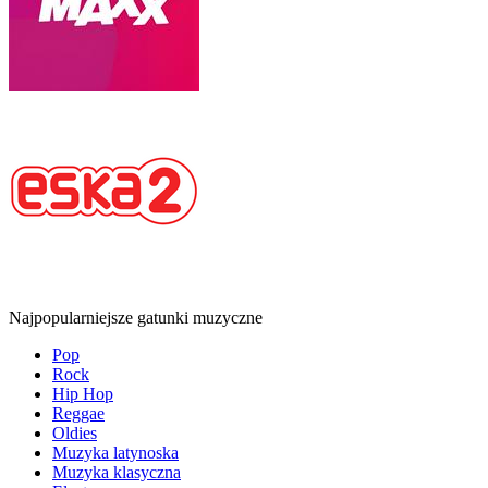
Najpopularniejsze gatunki muzyczne
Pop
Rock
Hip Hop
Reggae
Oldies
Muzyka latynoska
Muzyka klasyczna