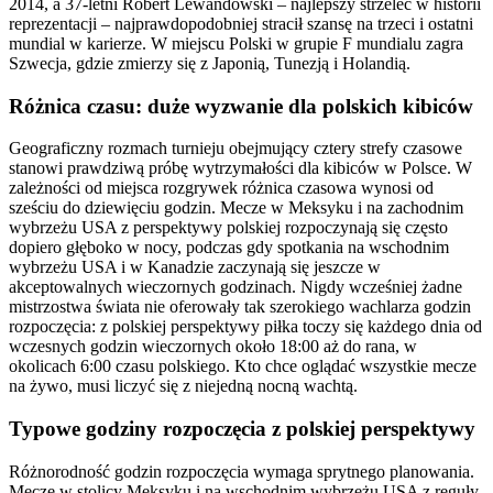
2014, a 37-letni Robert Lewandowski – najlepszy strzelec w historii
reprezentacji – najprawdopodobniej stracił szansę na trzeci i ostatni
mundial w karierze. W miejscu Polski w grupie F mundialu zagra
Szwecja, gdzie zmierzy się z Japonią, Tunezją i Holandią.
Różnica czasu: duże wyzwanie dla polskich kibiców
Geograficzny rozmach turnieju obejmujący cztery strefy czasowe
stanowi prawdziwą próbę wytrzymałości dla kibiców w Polsce. W
zależności od miejsca rozgrywek różnica czasowa wynosi od
sześciu do dziewięciu godzin. Mecze w Meksyku i na zachodnim
wybrzeżu USA z perspektywy polskiej rozpoczynają się często
dopiero głęboko w nocy, podczas gdy spotkania na wschodnim
wybrzeżu USA i w Kanadzie zaczynają się jeszcze w
akceptowalnych wieczornych godzinach. Nigdy wcześniej żadne
mistrzostwa świata nie oferowały tak szerokiego wachlarza godzin
rozpoczęcia: z polskiej perspektywy piłka toczy się każdego dnia od
wczesnych godzin wieczornych około 18:00 aż do rana, w
okolicach 6:00 czasu polskiego. Kto chce oglądać wszystkie mecze
na żywo, musi liczyć się z niejedną nocną wachtą.
Typowe godziny rozpoczęcia z polskiej perspektywy
Różnorodność godzin rozpoczęcia wymaga sprytnego planowania.
Mecze w stolicy Meksyku i na wschodnim wybrzeżu USA z reguły