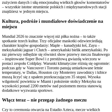
zużyciem danych i siłą emocjonalną wielkich głosów komentatorów
– wszystkie istotne strumienie polskich i międzynarodowych stacji
znajdziesz w jednym miejscu.
Kultura, podróże i mundialowe doświadczenie na
miejscu
Mundial 2026 to znacznie więcej niż piłka nożna – to także
spotkanie trzech kultur. Trzy oficjalne maskotki odzwierciedlają
charakter krajów-gospodarzy: Maple – kanadyjski łoś, Zayu –
meksykański jaguar i Clutch – amerykański bielik amerykański. Po
raz pierwszy odbędzie się również show przerwy meczu finałowego
– inspirowane Super Bowl i z prestiżową gwiazdą wieczoru w
postaci zespołu Coldplay. Warunki klimatyczne różnią się ogromnie:
podczas gdy w Vancouver i Toronto panują umiarkowane letnie
temperatury, w Dallas, Houston czy Monterrey zawodnicy i kibice
muszą liczyć się z upałem przekraczającym 35 stopni. Wysoka
wilgotność powietrza w Miami i położenie stolicy Meksyku na
wysokości ponad 2200 metrów nad poziomem morza stanowią
dodatkowe wyzwania sportowe.
Włącz teraz – nie przegap żadnego meczu
Czy to ceremonia otwarcia na Estadio Azteca, mecze wielkich