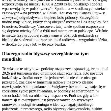
rozpoczynają się między 18:00 a 22:00 czasu polskiego i dobrze
wpasowują się w polski wieczór. Spotkania w środkowych strefach
czasowych – na przykład w Dallas, Houston czy Kansas City – są
zazwyczaj odgwizdywane dopiero koło północy. Szczególnie
trudno mają kibice, którzy chcą obejrzeć mecze w Los Angeles, San
Francisco, Seattle czy Vancouver: tutaj wiele spotkań rozpoczyna
się dopiero między 3:00 a 6:00 nad ranem czasu polskiego. Właśnie
te mecze fazy grupowej rozgrywane w późnych godzinach są
idealne do śledzenia poprzez strumień radiowy – wygodnie z łóżka,
w drodze do pracy lub w tle przy biurku.
Dlaczego radio błyszczy szczególnie na tym
mundialu
To właśnie te nietypowe godziny rozpoczęcia sprawiają, że mundial
2026 jest turniejem skrojonym pod słuchaczy radia. Kto nie chce
budzić się w środku nocy, ale jednocześnie nie chce niczego
przegapić, znajdzie w transmisji radiowej na żywo idealne
rozwiązanie. Akompaniament dźwiękowy bez trudu wpisuje się w
codzienne życie: przy śniadaniu, w podróży ze smartfonem, w
samochodzie lub na obiadowym spacerze. Podczas gdy wiele
transmisji telewizyjnych jest przywiązanych do sztywnych
ramówek, a usługi streamingu wideo wymagają stabilnego
połączenia internetowego, radio błyszczy elastycznością, niskim