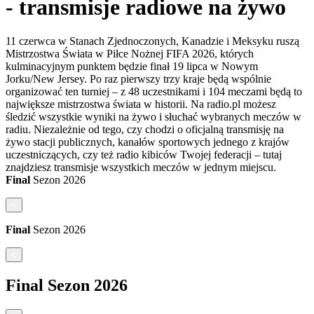
- transmisje radiowe na żywo
11 czerwca w Stanach Zjednoczonych, Kanadzie i Meksyku ruszą
Mistrzostwa Świata w Piłce Nożnej FIFA 2026, których
kulminacyjnym punktem będzie finał 19 lipca w Nowym
Jorku/New Jersey. Po raz pierwszy trzy kraje będą wspólnie
organizować ten turniej – z 48 uczestnikami i 104 meczami będą to
największe mistrzostwa świata w historii. Na radio.pl możesz
śledzić wszystkie wyniki na żywo i słuchać wybranych meczów w
radiu. Niezależnie od tego, czy chodzi o oficjalną transmisję na
żywo stacji publicznych, kanałów sportowych jednego z krajów
uczestniczących, czy też radio kibiców Twojej federacji – tutaj
znajdziesz transmisje wszystkich meczów w jednym miejscu.
Final
Sezon
2026
<
Final
Sezon
2026
<
Final
Sezon
2026