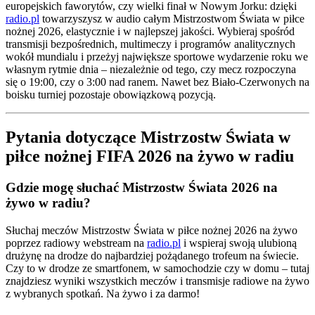
europejskich faworytów, czy wielki finał w Nowym Jorku: dzięki
radio.pl
towarzyszysz w audio całym Mistrzostwom Świata w piłce
nożnej 2026, elastycznie i w najlepszej jakości. Wybieraj spośród
transmisji bezpośrednich, multimeczy i programów analitycznych
wokół mundialu i przeżyj największe sportowe wydarzenie roku we
własnym rytmie dnia – niezależnie od tego, czy mecz rozpoczyna
się o 19:00, czy o 3:00 nad ranem. Nawet bez Biało-Czerwonych na
boisku turniej pozostaje obowiązkową pozycją.
Pytania dotyczące Mistrzostw Świata w
piłce nożnej FIFA 2026 na żywo w radiu
Gdzie mogę słuchać Mistrzostw Świata 2026 na
żywo w radiu?
Słuchaj meczów Mistrzostw Świata w piłce nożnej 2026 na żywo
poprzez radiowy webstream na
radio.pl
i wspieraj swoją ulubioną
drużynę na drodze do najbardziej pożądanego trofeum na świecie.
Czy to w drodze ze smartfonem, w samochodzie czy w domu – tutaj
znajdziesz wyniki wszystkich meczów i transmisje radiowe na żywo
z wybranych spotkań. Na żywo i za darmo!