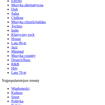
Electro
Muzyka alternatywna
Dub
Salsa
Chillout
Muzyka chrześcijańska
Techno
Indie
Klasyczny rock
House
Lata 90-te
Jazz
Minimal
Muzyka country
Drum'n'Bass
R&B
Hity
Lata 70-te
Najpopularniejsze tematy
Wiadomości
Kultura
Sport
Polityka