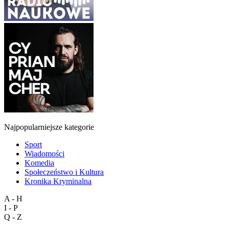
Najpopularniejsze kategorie
Sport
Wiadomości
Komedia
Społeczeństwo i Kultura
Kronika Kryminalna
A - H
I - P
Q - Z