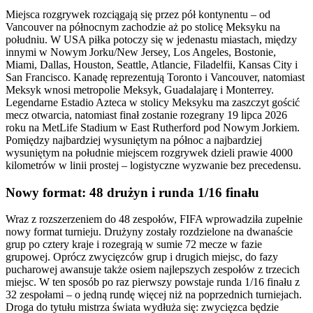
Miejsca rozgrywek rozciągają się przez pół kontynentu – od
Vancouver na północnym zachodzie aż po stolicę Meksyku na
południu. W USA piłka potoczy się w jedenastu miastach, między
innymi w Nowym Jorku/New Jersey, Los Angeles, Bostonie,
Miami, Dallas, Houston, Seattle, Atlancie, Filadelfii, Kansas City i
San Francisco. Kanadę reprezentują Toronto i Vancouver, natomiast
Meksyk wnosi metropolie Meksyk, Guadalajarę i Monterrey.
Legendarne Estadio Azteca w stolicy Meksyku ma zaszczyt gościć
mecz otwarcia, natomiast finał zostanie rozegrany 19 lipca 2026
roku na MetLife Stadium w East Rutherford pod Nowym Jorkiem.
Pomiędzy najbardziej wysuniętym na północ a najbardziej
wysuniętym na południe miejscem rozgrywek dzieli prawie 4000
kilometrów w linii prostej – logistyczne wyzwanie bez precedensu.
Nowy format: 48 drużyn i runda 1/16 finału
Wraz z rozszerzeniem do 48 zespołów, FIFA wprowadziła zupełnie
nowy format turnieju. Drużyny zostały rozdzielone na dwanaście
grup po cztery kraje i rozegrają w sumie 72 mecze w fazie
grupowej. Oprócz zwycięzców grup i drugich miejsc, do fazy
pucharowej awansuje także osiem najlepszych zespołów z trzecich
miejsc. W ten sposób po raz pierwszy powstaje runda 1/16 finału z
32 zespołami – o jedną rundę więcej niż na poprzednich turniejach.
Droga do tytułu mistrza świata wydłuża się: zwycięzca będzie