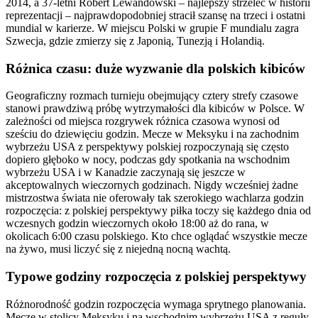
2014, a 37-letni Robert Lewandowski – najlepszy strzelec w historii
reprezentacji – najprawdopodobniej stracił szansę na trzeci i ostatni
mundial w karierze. W miejscu Polski w grupie F mundialu zagra
Szwecja, gdzie zmierzy się z Japonią, Tunezją i Holandią.
Różnica czasu: duże wyzwanie dla polskich kibiców
Geograficzny rozmach turnieju obejmujący cztery strefy czasowe
stanowi prawdziwą próbę wytrzymałości dla kibiców w Polsce. W
zależności od miejsca rozgrywek różnica czasowa wynosi od
sześciu do dziewięciu godzin. Mecze w Meksyku i na zachodnim
wybrzeżu USA z perspektywy polskiej rozpoczynają się często
dopiero głęboko w nocy, podczas gdy spotkania na wschodnim
wybrzeżu USA i w Kanadzie zaczynają się jeszcze w
akceptowalnych wieczornych godzinach. Nigdy wcześniej żadne
mistrzostwa świata nie oferowały tak szerokiego wachlarza godzin
rozpoczęcia: z polskiej perspektywy piłka toczy się każdego dnia od
wczesnych godzin wieczornych około 18:00 aż do rana, w
okolicach 6:00 czasu polskiego. Kto chce oglądać wszystkie mecze
na żywo, musi liczyć się z niejedną nocną wachtą.
Typowe godziny rozpoczęcia z polskiej perspektywy
Różnorodność godzin rozpoczęcia wymaga sprytnego planowania.
Mecze w stolicy Meksyku i na wschodnim wybrzeżu USA z reguły