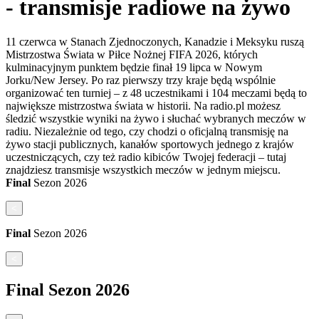
- transmisje radiowe na żywo
11 czerwca w Stanach Zjednoczonych, Kanadzie i Meksyku ruszą
Mistrzostwa Świata w Piłce Nożnej FIFA 2026, których
kulminacyjnym punktem będzie finał 19 lipca w Nowym
Jorku/New Jersey. Po raz pierwszy trzy kraje będą wspólnie
organizować ten turniej – z 48 uczestnikami i 104 meczami będą to
największe mistrzostwa świata w historii. Na radio.pl możesz
śledzić wszystkie wyniki na żywo i słuchać wybranych meczów w
radiu. Niezależnie od tego, czy chodzi o oficjalną transmisję na
żywo stacji publicznych, kanałów sportowych jednego z krajów
uczestniczących, czy też radio kibiców Twojej federacji – tutaj
znajdziesz transmisje wszystkich meczów w jednym miejscu.
Final
Sezon
2026
<
Final
Sezon
2026
<
Final
Sezon
2026