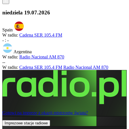
<
niedziela
19.07.2026
Spain
W radiu:
Cadena SER 105.4 FM
-
:
-
Argentina
W radiu:
Radio Nacional AM 870
-
-
W radiu:
Cadena SER 105.4 FM
Radio Nacional AM 870
Gotowi na imprezę z okazji mistrzostw świata?
Imprezowe stacje radiowe