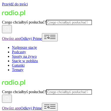
Przejdź do treści
Czego chciałbyś posłuchać?
Otwórz app
Odkryj Prime
Najlepsze stacje
Podcasty
Sporty na żywo
Stacje w pobliżu
Gatunki
Tematy
Czego chciałbyś posłuchać?
Otwórz app
Odkryj Prime