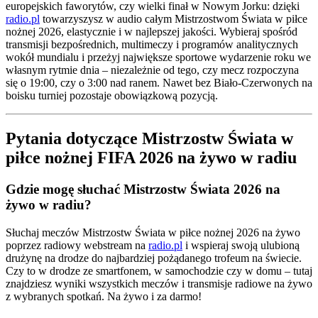
europejskich faworytów, czy wielki finał w Nowym Jorku: dzięki
radio.pl
towarzyszysz w audio całym Mistrzostwom Świata w piłce
nożnej 2026, elastycznie i w najlepszej jakości. Wybieraj spośród
transmisji bezpośrednich, multimeczy i programów analitycznych
wokół mundialu i przeżyj największe sportowe wydarzenie roku we
własnym rytmie dnia – niezależnie od tego, czy mecz rozpoczyna
się o 19:00, czy o 3:00 nad ranem. Nawet bez Biało-Czerwonych na
boisku turniej pozostaje obowiązkową pozycją.
Pytania dotyczące Mistrzostw Świata w
piłce nożnej FIFA 2026 na żywo w radiu
Gdzie mogę słuchać Mistrzostw Świata 2026 na
żywo w radiu?
Słuchaj meczów Mistrzostw Świata w piłce nożnej 2026 na żywo
poprzez radiowy webstream na
radio.pl
i wspieraj swoją ulubioną
drużynę na drodze do najbardziej pożądanego trofeum na świecie.
Czy to w drodze ze smartfonem, w samochodzie czy w domu – tutaj
znajdziesz wyniki wszystkich meczów i transmisje radiowe na żywo
z wybranych spotkań. Na żywo i za darmo!