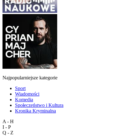
Najpopularniejsze kategorie
Sport
Wiadomości
Komedia
Społeczeństwo i Kultura
Kronika Kryminalna
A - H
I - P
Q - Z