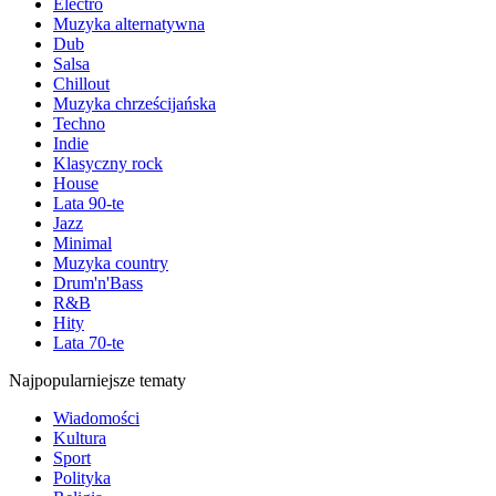
Electro
Muzyka alternatywna
Dub
Salsa
Chillout
Muzyka chrześcijańska
Techno
Indie
Klasyczny rock
House
Lata 90-te
Jazz
Minimal
Muzyka country
Drum'n'Bass
R&B
Hity
Lata 70-te
Najpopularniejsze tematy
Wiadomości
Kultura
Sport
Polityka