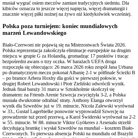
musiał wygrać osiem meczów zamiast tradycyjnych siedmiu. Dla
kibiców oznacza to jeszcze więcej napięcia, więcej dramaturgii i
znacznie więcej piłki nożnej na żywo niż kiedykolwiek wcześniej.
Polska poza turniejem: koniec mundialowych
marzeń Lewandowskiego
Biało-Czerwoni nie pojawią się na Mistrzostwach Świata 2026.
Polska reprezentacja zakończyła eliminacje europejskie na drugim
miejscu w grupie G za Holandią, gromadząc 17 punktów i tracąc
bezpośredni awans o trzy oczka. W barażach UEFA droga
rozpoczęła się obiecująco: 26 marca 2026 roku zespół Jana Urbana
po dramatycznym meczu pokonał Albanię 2-1 w półfinale Ścieżki B
– po bramce Arbera Hoxhy dla gości w pierwszej połowie, w
drugiej Robert Lewandowski i Piotr Zieliński odwrócili wynik.
Jednak finał baraży 31 marca w Sztokholmie skończył się
dramatem: na Friends Arenie Szwecja zwyciężyła 3-2, a Polska
musiała dwukrotnie odrabiać straty. Anthony Elanga otworzył
wynik dla Szwedów już w 19. minucie, Nicola Zalewski wyrównał
w 33., Gustaf Lagerbielke ponownie wyprowadził Szwecję na
prowadzenie tuż przed przerwą, a Karol Świderski wyrównał na 2-2
w 55. minucie. W 88. minucie Viktor Gyökeres z Arsenalu strzelił
decydującą bramkę i wysłał Szwedów na mundial – kosztem Biało-
Czerwonych. To pierwsza absencja Polski na mundialu od Brazylii