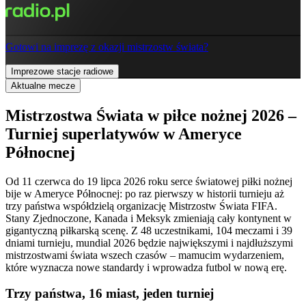
Gotowi na imprezę z okazji mistrzostw świata?
Imprezowe stacje radiowe
Aktualne mecze
Mistrzostwa Świata w piłce nożnej 2026 –
Turniej superlatywów w Ameryce
Północnej
Od 11 czerwca do 19 lipca 2026 roku serce światowej piłki nożnej
bije w Ameryce Północnej: po raz pierwszy w historii turnieju aż
trzy państwa współdzielą organizację Mistrzostw Świata FIFA.
Stany Zjednoczone, Kanada i Meksyk zmieniają cały kontynent w
gigantyczną piłkarską scenę. Z 48 uczestnikami, 104 meczami i 39
dniami turnieju, mundial 2026 będzie największymi i najdłuższymi
mistrzostwami świata wszech czasów – mamucim wydarzeniem,
które wyznacza nowe standardy i wprowadza futbol w nową erę.
Trzy państwa, 16 miast, jeden turniej