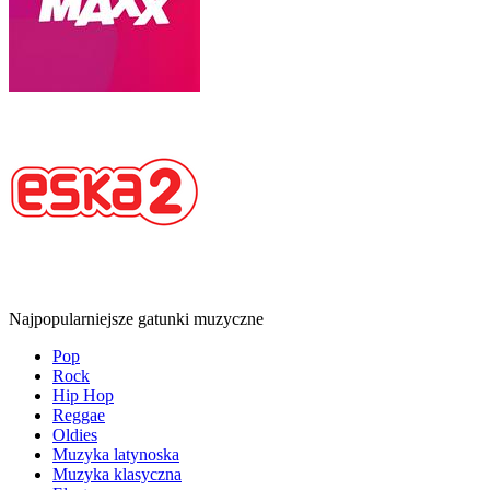
Najpopularniejsze gatunki muzyczne
Pop
Rock
Hip Hop
Reggae
Oldies
Muzyka latynoska
Muzyka klasyczna