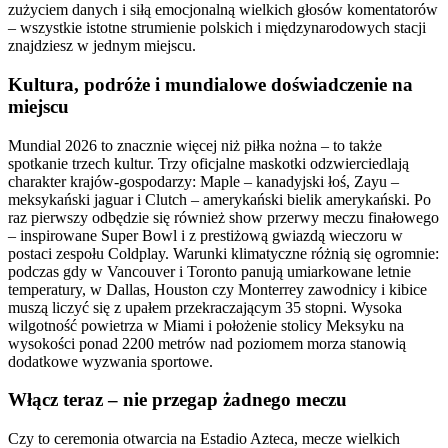
zużyciem danych i siłą emocjonalną wielkich głosów komentatorów
– wszystkie istotne strumienie polskich i międzynarodowych stacji
znajdziesz w jednym miejscu.
Kultura, podróże i mundialowe doświadczenie na
miejscu
Mundial 2026 to znacznie więcej niż piłka nożna – to także
spotkanie trzech kultur. Trzy oficjalne maskotki odzwierciedlają
charakter krajów-gospodarzy: Maple – kanadyjski łoś, Zayu –
meksykański jaguar i Clutch – amerykański bielik amerykański. Po
raz pierwszy odbędzie się również show przerwy meczu finałowego
– inspirowane Super Bowl i z prestiżową gwiazdą wieczoru w
postaci zespołu Coldplay. Warunki klimatyczne różnią się ogromnie:
podczas gdy w Vancouver i Toronto panują umiarkowane letnie
temperatury, w Dallas, Houston czy Monterrey zawodnicy i kibice
muszą liczyć się z upałem przekraczającym 35 stopni. Wysoka
wilgotność powietrza w Miami i położenie stolicy Meksyku na
wysokości ponad 2200 metrów nad poziomem morza stanowią
dodatkowe wyzwania sportowe.
Włącz teraz – nie przegap żadnego meczu
Czy to ceremonia otwarcia na Estadio Azteca, mecze wielkich