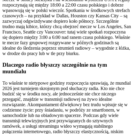
rozpoczynają się między 18:00 a 22:00 czasu polskiego i dobrze
wpasowują się w polski wieczór. Spotkania w środkowych strefach
czasowych – na przykład w Dallas, Houston czy Kansas City – są
zazwyczaj odgwizdywane dopiero koło północy. Szczególnie
trudno mają kibice, którzy chcą obejrzeć mecze w Los Angeles, San
Francisco, Seattle czy Vancouver: tutaj wiele spotkań rozpoczyna
się dopiero między 3:00 a 6:00 nad ranem czasu polskiego. Właśnie
te mecze fazy grupowej rozgrywane w późnych godzinach są
idealne do śledzenia poprzez strumień radiowy – wygodnie z łóżka,
w drodze do pracy lub w tle przy biurku.
Dlaczego radio błyszczy szczególnie na tym
mundialu
To właśnie te nietypowe godziny rozpoczęcia sprawiają, że mundial
2026 jest turniejem skrojonym pod słuchaczy radia. Kto nie chce
budzić się w środku nocy, ale jednocześnie nie chce niczego
przegapić, znajdzie w transmisji radiowej na żywo idealne
rozwiązanie. Akompaniament dźwiękowy bez trudu wpisuje się w
codzienne życie: przy śniadaniu, w podróży ze smartfonem, w
samochodzie lub na obiadowym spacerze. Podczas gdy wiele
transmisji telewizyjnych jest przywiązanych do sztywnych
ramówek, a usługi streamingu wideo wymagają stabilnego
połączenia internetowego, radio błyszczy elastycznością, niskim