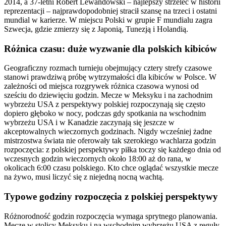
2014, a 37-letni Robert Lewandowski – najlepszy strzelec w historii
reprezentacji – najprawdopodobniej stracił szansę na trzeci i ostatni
mundial w karierze. W miejscu Polski w grupie F mundialu zagra
Szwecja, gdzie zmierzy się z Japonią, Tunezją i Holandią.
Różnica czasu: duże wyzwanie dla polskich kibiców
Geograficzny rozmach turnieju obejmujący cztery strefy czasowe
stanowi prawdziwą próbę wytrzymałości dla kibiców w Polsce. W
zależności od miejsca rozgrywek różnica czasowa wynosi od
sześciu do dziewięciu godzin. Mecze w Meksyku i na zachodnim
wybrzeżu USA z perspektywy polskiej rozpoczynają się często
dopiero głęboko w nocy, podczas gdy spotkania na wschodnim
wybrzeżu USA i w Kanadzie zaczynają się jeszcze w
akceptowalnych wieczornych godzinach. Nigdy wcześniej żadne
mistrzostwa świata nie oferowały tak szerokiego wachlarza godzin
rozpoczęcia: z polskiej perspektywy piłka toczy się każdego dnia od
wczesnych godzin wieczornych około 18:00 aż do rana, w
okolicach 6:00 czasu polskiego. Kto chce oglądać wszystkie mecze
na żywo, musi liczyć się z niejedną nocną wachtą.
Typowe godziny rozpoczęcia z polskiej perspektywy
Różnorodność godzin rozpoczęcia wymaga sprytnego planowania.
Mecze w stolicy Meksyku i na wschodnim wybrzeżu USA z reguły