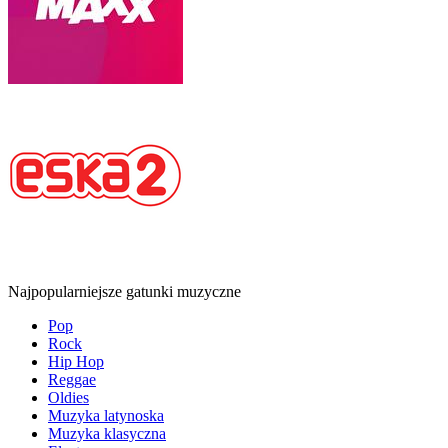
Najpopularniejsze gatunki muzyczne
Pop
Rock
Hip Hop
Reggae
Oldies
Muzyka latynoska
Muzyka klasyczna