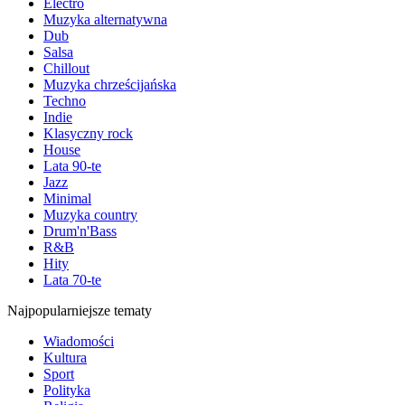
Electro
Muzyka alternatywna
Dub
Salsa
Chillout
Muzyka chrześcijańska
Techno
Indie
Klasyczny rock
House
Lata 90-te
Jazz
Minimal
Muzyka country
Drum'n'Bass
R&B
Hity
Lata 70-te
Najpopularniejsze tematy
Wiadomości
Kultura
Sport
Polityka