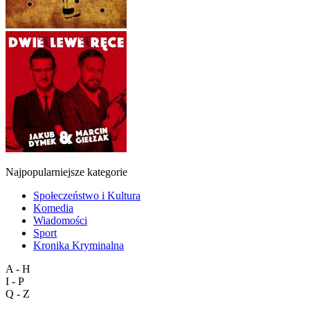
Najpopularniejsze kategorie
Społeczeństwo i Kultura
Komedia
Wiadomości
Sport
Kronika Kryminalna
A - H
I - P
Q - Z