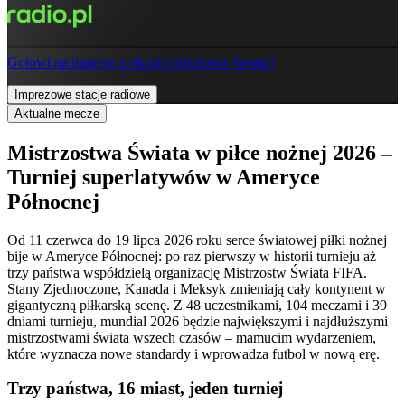
Gotowi na imprezę z okazji mistrzostw świata?
Imprezowe stacje radiowe
Aktualne mecze
Mistrzostwa Świata w piłce nożnej 2026 –
Turniej superlatywów w Ameryce
Północnej
Od 11 czerwca do 19 lipca 2026 roku serce światowej piłki nożnej
bije w Ameryce Północnej: po raz pierwszy w historii turnieju aż
trzy państwa współdzielą organizację Mistrzostw Świata FIFA.
Stany Zjednoczone, Kanada i Meksyk zmieniają cały kontynent w
gigantyczną piłkarską scenę. Z 48 uczestnikami, 104 meczami i 39
dniami turnieju, mundial 2026 będzie największymi i najdłuższymi
mistrzostwami świata wszech czasów – mamucim wydarzeniem,
które wyznacza nowe standardy i wprowadza futbol w nową erę.
Trzy państwa, 16 miast, jeden turniej