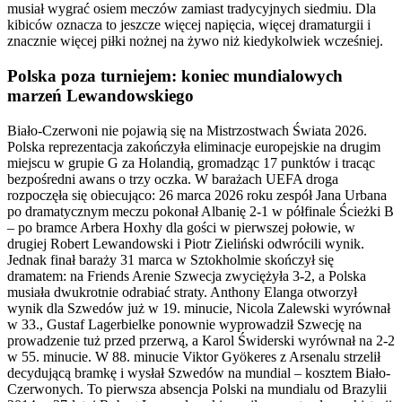
musiał wygrać osiem meczów zamiast tradycyjnych siedmiu. Dla
kibiców oznacza to jeszcze więcej napięcia, więcej dramaturgii i
znacznie więcej piłki nożnej na żywo niż kiedykolwiek wcześniej.
Polska poza turniejem: koniec mundialowych
marzeń Lewandowskiego
Biało-Czerwoni nie pojawią się na Mistrzostwach Świata 2026.
Polska reprezentacja zakończyła eliminacje europejskie na drugim
miejscu w grupie G za Holandią, gromadząc 17 punktów i tracąc
bezpośredni awans o trzy oczka. W barażach UEFA droga
rozpoczęła się obiecująco: 26 marca 2026 roku zespół Jana Urbana
po dramatycznym meczu pokonał Albanię 2-1 w półfinale Ścieżki B
– po bramce Arbera Hoxhy dla gości w pierwszej połowie, w
drugiej Robert Lewandowski i Piotr Zieliński odwrócili wynik.
Jednak finał baraży 31 marca w Sztokholmie skończył się
dramatem: na Friends Arenie Szwecja zwyciężyła 3-2, a Polska
musiała dwukrotnie odrabiać straty. Anthony Elanga otworzył
wynik dla Szwedów już w 19. minucie, Nicola Zalewski wyrównał
w 33., Gustaf Lagerbielke ponownie wyprowadził Szwecję na
prowadzenie tuż przed przerwą, a Karol Świderski wyrównał na 2-2
w 55. minucie. W 88. minucie Viktor Gyökeres z Arsenalu strzelił
decydującą bramkę i wysłał Szwedów na mundial – kosztem Biało-
Czerwonych. To pierwsza absencja Polski na mundialu od Brazylii