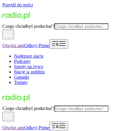
Przejdź do treści
Czego chciałbyś posłuchać?
Otwórz app
Odkryj Prime
Najlepsze stacje
Podcasty
Sporty na żywo
Stacje w pobliżu
Gatunki
Tematy
Czego chciałbyś posłuchać?
Otwórz app
Odkryj Prime