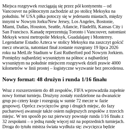
Miejsca rozgrywek rozciągają się przez pół kontynentu – od
Vancouver na północnym zachodzie aż po stolicę Meksyku na
południu. W USA piłka potoczy się w jedenastu miastach, między
innymi w Nowym Jorku/New Jersey, Los Angeles, Bostonie,
Miami, Dallas, Houston, Seattle, Atlancie, Filadelfii, Kansas City i
San Francisco. Kanadę reprezentują Toronto i Vancouver, natomiast
Meksyk wnosi metropolie Meksyk, Guadalajarę i Monterrey.
Legendarne Estadio Azteca w stolicy Meksyku ma zaszczyt gościć
mecz otwarcia, natomiast finał zostanie rozegrany 19 lipca 2026
roku na MetLife Stadium w East Rutherford pod Nowym Jorkiem.
Pomiędzy najbardziej wysuniętym na północ a najbardziej
wysuniętym na południe miejscem rozgrywek dzieli prawie 4000
kilometrów w linii prostej – logistyczne wyzwanie bez precedensu.
Nowy format: 48 drużyn i runda 1/16 finału
Wraz z rozszerzeniem do 48 zespołów, FIFA wprowadziła zupełnie
nowy format turnieju. Drużyny zostały rozdzielone na dwanaście
grup po cztery kraje i rozegrają w sumie 72 mecze w fazie
grupowej. Oprócz zwycięzców grup i drugich miejsc, do fazy
pucharowej awansuje także osiem najlepszych zespołów z trzecich
miejsc. W ten sposób po raz pierwszy powstaje runda 1/16 finału z
32 zespołami – o jedną rundę więcej niż na poprzednich turniejach.
Droga do tytułu mistrza świata wydłuża się: zwycięzca będzie