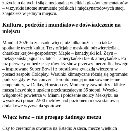
zużyciem danych i siłą emocjonalną wielkich głosów komentatorów
– wszystkie istotne strumienie polskich i międzynarodowych stacji
znajdziesz w jednym miejscu.
Kultura, podróże i mundialowe doświadczenie na
miejscu
Mundial 2026 to znacznie więcej niż piłka nożna – to także
spotkanie trzech kultur. Trzy oficjalne maskotki odzwierciedlają
charakter krajów-gospodarzy: Maple – kanadyjski łoś, Zayu –
meksykański jaguar i Clutch – amerykański bielik amerykański. Po
raz pierwszy odbędzie się również show przerwy meczu finałowego
– inspirowane Super Bowl i z prestiżową gwiazdą wieczoru w
postaci zespołu Coldplay. Warunki klimatyczne różnią się ogromnie:
podczas gdy w Vancouver i Toronto panują umiarkowane letnie
temperatury, w Dallas, Houston czy Monterrey zawodnicy i kibice
muszą liczyć się z upałem przekraczającym 35 stopni. Wysoka
wilgotność powietrza w Miami i położenie stolicy Meksyku na
wysokości ponad 2200 metrów nad poziomem morza stanowią
dodatkowe wyzwania sportowe.
Włącz teraz – nie przegap żadnego meczu
Czy to ceremonia otwarcia na Estadio Azteca, mecze wielkich