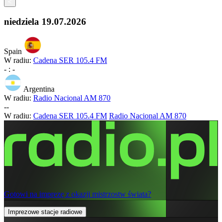
<
niedziela
19.07.2026
Spain
W radiu:
Cadena SER 105.4 FM
-
:
-
Argentina
W radiu:
Radio Nacional AM 870
-
-
W radiu:
Cadena SER 105.4 FM
Radio Nacional AM 870
Gotowi na imprezę z okazji mistrzostw świata?
Imprezowe stacje radiowe