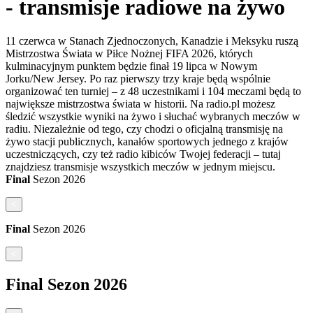
- transmisje radiowe na żywo
11 czerwca w Stanach Zjednoczonych, Kanadzie i Meksyku ruszą
Mistrzostwa Świata w Piłce Nożnej FIFA 2026, których
kulminacyjnym punktem będzie finał 19 lipca w Nowym
Jorku/New Jersey. Po raz pierwszy trzy kraje będą wspólnie
organizować ten turniej – z 48 uczestnikami i 104 meczami będą to
największe mistrzostwa świata w historii. Na radio.pl możesz
śledzić wszystkie wyniki na żywo i słuchać wybranych meczów w
radiu. Niezależnie od tego, czy chodzi o oficjalną transmisję na
żywo stacji publicznych, kanałów sportowych jednego z krajów
uczestniczących, czy też radio kibiców Twojej federacji – tutaj
znajdziesz transmisje wszystkich meczów w jednym miejscu.
Final
Sezon
2026
<
Final
Sezon
2026
<
Final
Sezon
2026