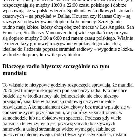
rozpoczynają się między 18:00 a 22:00 czasu polskiego i dobrze
wpasowują się w polski wieczór. Spotkania w środkowych strefach
czasowych – na przykład w Dallas, Houston czy Kansas City – są
zazwyczaj odgwizdywane dopiero koło północy. Szczególnie
trudno mają kibice, którzy chcą obejrzeć mecze w Los Angeles, San
Francisco, Seattle czy Vancouver: tutaj wiele spotkań rozpoczyna
się dopiero między 3:00 a 6:00 nad ranem czasu polskiego. Właśnie
te mecze fazy grupowej rozgrywane w późnych godzinach są
idealne do śledzenia poprzez strumień radiowy – wygodnie z łóżka,
w drodze do pracy lub w tle przy biurku.
Dlaczego radio błyszczy szczególnie na tym
mundialu
To właśnie te nietypowe godziny rozpoczęcia sprawiają, że mundial
2026 jest turniejem skrojonym pod słuchaczy radia. Kto nie chce
budzić się w środku nocy, ale jednocześnie nie chce niczego
przegapić, znajdzie w transmisji radiowej na żywo idealne
rozwiązanie. Akompaniament dźwiękowy bez trudu wpisuje się w
codzienne życie: przy śniadaniu, w podróży ze smartfonem, w
samochodzie lub na obiadowym spacerze. Podczas gdy wiele
transmisji telewizyjnych jest przywiązanych do sztywnych
ramówek, a usługi streamingu wideo wymagają stabilnego
połączenia internetowego, radio błyszczy elastycznością, niskim