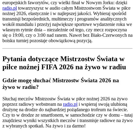
europejskich faworytów, czy wielki finał w Nowym Jorku: dzięki
radio.pl
towarzyszysz w audio całym Mistrzostwom Świata w piłce
nożnej 2026, elastycznie i w najlepszej jakości. Wybieraj spośród
transmisji bezpośrednich, multimeczy i programów analitycznych
wokół mundialu i przeżyj największe sportowe wydarzenie roku we
własnym rytmie dnia – niezależnie od tego, czy mecz rozpoczyna
się o 19:00, czy o 3:00 nad ranem. Nawet bez Biało-Czerwonych na
boisku turniej pozostaje obowiązkową pozycją.
Pytania dotyczące Mistrzostw Świata w
piłce nożnej FIFA 2026 na żywo w radiu
Gdzie mogę słuchać Mistrzostw Świata 2026 na
żywo w radiu?
Słuchaj meczów Mistrzostw Świata w piłce nożnej 2026 na żywo
poprzez radiowy webstream na
radio.pl
i wspieraj swoją ulubioną
drużynę na drodze do najbardziej pożądanego trofeum na świecie.
Czy to w drodze ze smartfonem, w samochodzie czy w domu – tutaj
znajdziesz wyniki wszystkich meczów i transmisje radiowe na żywo
z wybranych spotkań. Na żywo i za darmo!