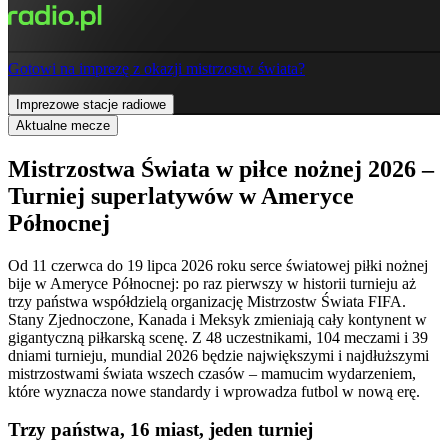
Gotowi na imprezę z okazji mistrzostw świata?
Imprezowe stacje radiowe
Aktualne mecze
Mistrzostwa Świata w piłce nożnej 2026 –
Turniej superlatywów w Ameryce
Północnej
Od 11 czerwca do 19 lipca 2026 roku serce światowej piłki nożnej
bije w Ameryce Północnej: po raz pierwszy w historii turnieju aż
trzy państwa współdzielą organizację Mistrzostw Świata FIFA.
Stany Zjednoczone, Kanada i Meksyk zmieniają cały kontynent w
gigantyczną piłkarską scenę. Z 48 uczestnikami, 104 meczami i 39
dniami turnieju, mundial 2026 będzie największymi i najdłuższymi
mistrzostwami świata wszech czasów – mamucim wydarzeniem,
które wyznacza nowe standardy i wprowadza futbol w nową erę.
Trzy państwa, 16 miast, jeden turniej