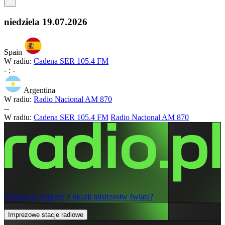
<
niedziela
19.07.2026
Spain
W radiu:
Cadena SER 105.4 FM
-
:
-
Argentina
W radiu:
Radio Nacional AM 870
-
-
W radiu:
Cadena SER 105.4 FM
Radio Nacional AM 870
Gotowi na imprezę z okazji mistrzostw świata?
Imprezowe stacje radiowe