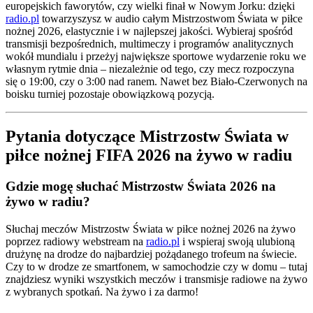
europejskich faworytów, czy wielki finał w Nowym Jorku: dzięki
radio.pl
towarzyszysz w audio całym Mistrzostwom Świata w piłce
nożnej 2026, elastycznie i w najlepszej jakości. Wybieraj spośród
transmisji bezpośrednich, multimeczy i programów analitycznych
wokół mundialu i przeżyj największe sportowe wydarzenie roku we
własnym rytmie dnia – niezależnie od tego, czy mecz rozpoczyna
się o 19:00, czy o 3:00 nad ranem. Nawet bez Biało-Czerwonych na
boisku turniej pozostaje obowiązkową pozycją.
Pytania dotyczące Mistrzostw Świata w
piłce nożnej FIFA 2026 na żywo w radiu
Gdzie mogę słuchać Mistrzostw Świata 2026 na
żywo w radiu?
Słuchaj meczów Mistrzostw Świata w piłce nożnej 2026 na żywo
poprzez radiowy webstream na
radio.pl
i wspieraj swoją ulubioną
drużynę na drodze do najbardziej pożądanego trofeum na świecie.
Czy to w drodze ze smartfonem, w samochodzie czy w domu – tutaj
znajdziesz wyniki wszystkich meczów i transmisje radiowe na żywo
z wybranych spotkań. Na żywo i za darmo!