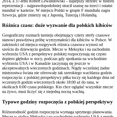
2014, a 37-letni Robert Lewandowski – najlepszy strzelec w historii
reprezentacji – najprawdopodobniej stracił szansę na trzeci i ostatni
mundial w karierze. W miejscu Polski w grupie F mundialu zagra
Szwecja, gdzie zmierzy się z Japonią, Tunezją i Holandią.
Różnica czasu: duże wyzwanie dla polskich kibiców
Geograficzny rozmach turnieju obejmujący cztery strefy czasowe
stanowi prawdziwą próbę wytrzymałości dla kibiców w Polsce. W
zależności od miejsca rozgrywek różnica czasowa wynosi od
sześciu do dziewięciu godzin. Mecze w Meksyku i na zachodnim
wybrzeżu USA z perspektywy polskiej rozpoczynają się często
dopiero głęboko w nocy, podczas gdy spotkania na wschodnim
wybrzeżu USA i w Kanadzie zaczynają się jeszcze w
akceptowalnych wieczornych godzinach. Nigdy wcześniej żadne
mistrzostwa świata nie oferowały tak szerokiego wachlarza godzin
rozpoczęcia: z polskiej perspektywy piłka toczy się każdego dnia od
wczesnych godzin wieczornych około 18:00 aż do rana, w
okolicach 6:00 czasu polskiego. Kto chce oglądać wszystkie mecze
na żywo, musi liczyć się z niejedną nocną wachtą.
Typowe godziny rozpoczęcia z polskiej perspektywy
Różnorodność godzin rozpoczęcia wymaga sprytnego planowania.
Mecze w stolicy Meksyku i na wschodnim wybrzeżu USA z reguły