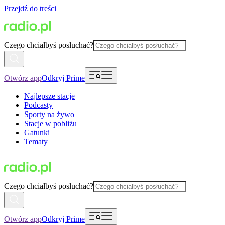
Przejdź do treści
Czego chciałbyś posłuchać?
Otwórz app
Odkryj Prime
Najlepsze stacje
Podcasty
Sporty na żywo
Stacje w pobliżu
Gatunki
Tematy
Czego chciałbyś posłuchać?
Otwórz app
Odkryj Prime