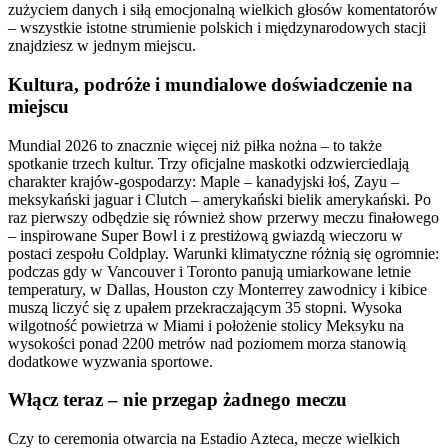
zużyciem danych i siłą emocjonalną wielkich głosów komentatorów
– wszystkie istotne strumienie polskich i międzynarodowych stacji
znajdziesz w jednym miejscu.
Kultura, podróże i mundialowe doświadczenie na
miejscu
Mundial 2026 to znacznie więcej niż piłka nożna – to także
spotkanie trzech kultur. Trzy oficjalne maskotki odzwierciedlają
charakter krajów-gospodarzy: Maple – kanadyjski łoś, Zayu –
meksykański jaguar i Clutch – amerykański bielik amerykański. Po
raz pierwszy odbędzie się również show przerwy meczu finałowego
– inspirowane Super Bowl i z prestiżową gwiazdą wieczoru w
postaci zespołu Coldplay. Warunki klimatyczne różnią się ogromnie:
podczas gdy w Vancouver i Toronto panują umiarkowane letnie
temperatury, w Dallas, Houston czy Monterrey zawodnicy i kibice
muszą liczyć się z upałem przekraczającym 35 stopni. Wysoka
wilgotność powietrza w Miami i położenie stolicy Meksyku na
wysokości ponad 2200 metrów nad poziomem morza stanowią
dodatkowe wyzwania sportowe.
Włącz teraz – nie przegap żadnego meczu
Czy to ceremonia otwarcia na Estadio Azteca, mecze wielkich