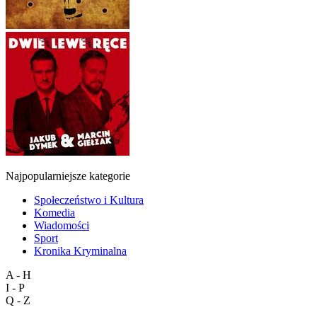
Najpopularniejsze kategorie
Społeczeństwo i Kultura
Komedia
Wiadomości
Sport
Kronika Kryminalna
A - H
I - P
Q - Z