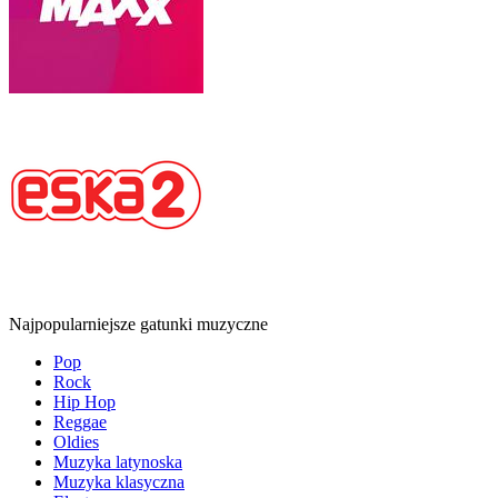
Najpopularniejsze gatunki muzyczne
Pop
Rock
Hip Hop
Reggae
Oldies
Muzyka latynoska
Muzyka klasyczna