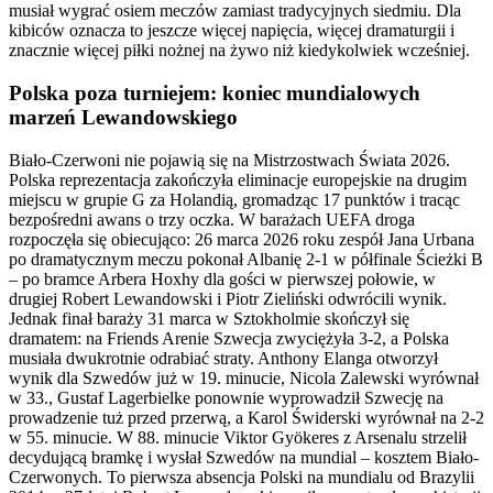
musiał wygrać osiem meczów zamiast tradycyjnych siedmiu. Dla
kibiców oznacza to jeszcze więcej napięcia, więcej dramaturgii i
znacznie więcej piłki nożnej na żywo niż kiedykolwiek wcześniej.
Polska poza turniejem: koniec mundialowych
marzeń Lewandowskiego
Biało-Czerwoni nie pojawią się na Mistrzostwach Świata 2026.
Polska reprezentacja zakończyła eliminacje europejskie na drugim
miejscu w grupie G za Holandią, gromadząc 17 punktów i tracąc
bezpośredni awans o trzy oczka. W barażach UEFA droga
rozpoczęła się obiecująco: 26 marca 2026 roku zespół Jana Urbana
po dramatycznym meczu pokonał Albanię 2-1 w półfinale Ścieżki B
– po bramce Arbera Hoxhy dla gości w pierwszej połowie, w
drugiej Robert Lewandowski i Piotr Zieliński odwrócili wynik.
Jednak finał baraży 31 marca w Sztokholmie skończył się
dramatem: na Friends Arenie Szwecja zwyciężyła 3-2, a Polska
musiała dwukrotnie odrabiać straty. Anthony Elanga otworzył
wynik dla Szwedów już w 19. minucie, Nicola Zalewski wyrównał
w 33., Gustaf Lagerbielke ponownie wyprowadził Szwecję na
prowadzenie tuż przed przerwą, a Karol Świderski wyrównał na 2-2
w 55. minucie. W 88. minucie Viktor Gyökeres z Arsenalu strzelił
decydującą bramkę i wysłał Szwedów na mundial – kosztem Biało-
Czerwonych. To pierwsza absencja Polski na mundialu od Brazylii