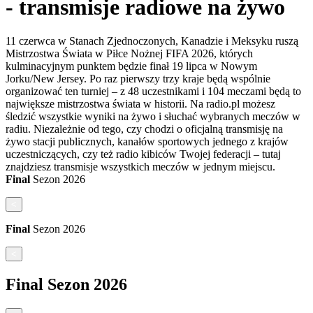
- transmisje radiowe na żywo
11 czerwca w Stanach Zjednoczonych, Kanadzie i Meksyku ruszą
Mistrzostwa Świata w Piłce Nożnej FIFA 2026, których
kulminacyjnym punktem będzie finał 19 lipca w Nowym
Jorku/New Jersey. Po raz pierwszy trzy kraje będą wspólnie
organizować ten turniej – z 48 uczestnikami i 104 meczami będą to
największe mistrzostwa świata w historii. Na radio.pl możesz
śledzić wszystkie wyniki na żywo i słuchać wybranych meczów w
radiu. Niezależnie od tego, czy chodzi o oficjalną transmisję na
żywo stacji publicznych, kanałów sportowych jednego z krajów
uczestniczących, czy też radio kibiców Twojej federacji – tutaj
znajdziesz transmisje wszystkich meczów w jednym miejscu.
Final
Sezon
2026
<
Final
Sezon
2026
<
Final
Sezon
2026