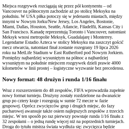
Miejsca rozgrywek rozciągają się przez pół kontynentu – od
Vancouver na północnym zachodzie aż po stolicę Meksyku na
południu. W USA piłka potoczy się w jedenastu miastach, między
innymi w Nowym Jorku/New Jersey, Los Angeles, Bostonie,
Miami, Dallas, Houston, Seattle, Atlancie, Filadelfii, Kansas City i
San Francisco. Kanadę reprezentują Toronto i Vancouver, natomiast
Meksyk wnosi metropolie Meksyk, Guadalajarę i Monterrey.
Legendarne Estadio Azteca w stolicy Meksyku ma zaszczyt gościć
mecz otwarcia, natomiast finał zostanie rozegrany 19 lipca 2026
roku na MetLife Stadium w East Rutherford pod Nowym Jorkiem.
Pomiędzy najbardziej wysuniętym na północ a najbardziej
wysuniętym na południe miejscem rozgrywek dzieli prawie 4000
kilometrów w linii prostej – logistyczne wyzwanie bez precedensu.
Nowy format: 48 drużyn i runda 1/16 finału
Wraz z rozszerzeniem do 48 zespołów, FIFA wprowadziła zupełnie
nowy format turnieju. Drużyny zostały rozdzielone na dwanaście
grup po cztery kraje i rozegrają w sumie 72 mecze w fazie
grupowej. Oprócz zwycięzców grup i drugich miejsc, do fazy
pucharowej awansuje także osiem najlepszych zespołów z trzecich
miejsc. W ten sposób po raz pierwszy powstaje runda 1/16 finału z
32 zespołami – o jedną rundę więcej niż na poprzednich turniejach.
Droga do tytułu mistrza świata wydłuża się: zwycięzca będzie