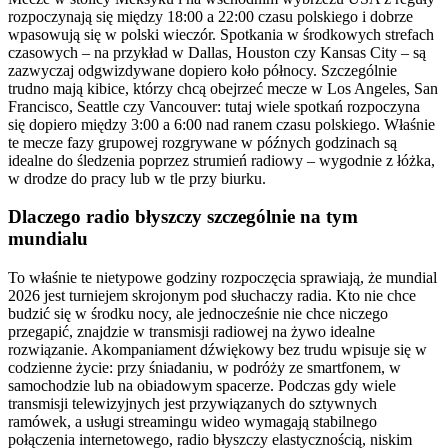
rozpoczynają się między 18:00 a 22:00 czasu polskiego i dobrze
wpasowują się w polski wieczór. Spotkania w środkowych strefach
czasowych – na przykład w Dallas, Houston czy Kansas City – są
zazwyczaj odgwizdywane dopiero koło północy. Szczególnie
trudno mają kibice, którzy chcą obejrzeć mecze w Los Angeles, San
Francisco, Seattle czy Vancouver: tutaj wiele spotkań rozpoczyna
się dopiero między 3:00 a 6:00 nad ranem czasu polskiego. Właśnie
te mecze fazy grupowej rozgrywane w późnych godzinach są
idealne do śledzenia poprzez strumień radiowy – wygodnie z łóżka,
w drodze do pracy lub w tle przy biurku.
Dlaczego radio błyszczy szczególnie na tym
mundialu
To właśnie te nietypowe godziny rozpoczęcia sprawiają, że mundial
2026 jest turniejem skrojonym pod słuchaczy radia. Kto nie chce
budzić się w środku nocy, ale jednocześnie nie chce niczego
przegapić, znajdzie w transmisji radiowej na żywo idealne
rozwiązanie. Akompaniament dźwiękowy bez trudu wpisuje się w
codzienne życie: przy śniadaniu, w podróży ze smartfonem, w
samochodzie lub na obiadowym spacerze. Podczas gdy wiele
transmisji telewizyjnych jest przywiązanych do sztywnych
ramówek, a usługi streamingu wideo wymagają stabilnego
połączenia internetowego, radio błyszczy elastycznością, niskim