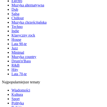
Electro
Muzyka alternatywna
Dub
Salsa
Chillout
Muzyka chrześcijańska
Techno
Indie
Klasyczny rock
House
Lata 90-te
Jazz
Minimal
Muzyka country
Drum'n'Bass
R&B
Hity
Lata 70-te
Najpopularniejsze tematy
Wiadomości
Kultura
Sport
Polityka