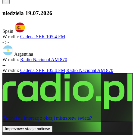
<
niedziela
19.07.2026
Spain
W radiu:
Cadena SER 105.4 FM
-
:
-
Argentina
W radiu:
Radio Nacional AM 870
-
-
W radiu:
Cadena SER 105.4 FM
Radio Nacional AM 870
Gotowi na imprezę z okazji mistrzostw świata?
Imprezowe stacje radiowe