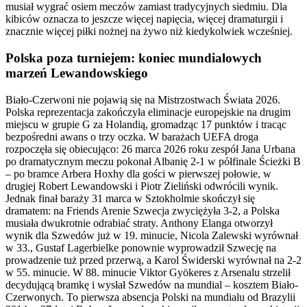
musiał wygrać osiem meczów zamiast tradycyjnych siedmiu. Dla
kibiców oznacza to jeszcze więcej napięcia, więcej dramaturgii i
znacznie więcej piłki nożnej na żywo niż kiedykolwiek wcześniej.
Polska poza turniejem: koniec mundialowych
marzeń Lewandowskiego
Biało-Czerwoni nie pojawią się na Mistrzostwach Świata 2026.
Polska reprezentacja zakończyła eliminacje europejskie na drugim
miejscu w grupie G za Holandią, gromadząc 17 punktów i tracąc
bezpośredni awans o trzy oczka. W barażach UEFA droga
rozpoczęła się obiecująco: 26 marca 2026 roku zespół Jana Urbana
po dramatycznym meczu pokonał Albanię 2-1 w półfinale Ścieżki B
– po bramce Arbera Hoxhy dla gości w pierwszej połowie, w
drugiej Robert Lewandowski i Piotr Zieliński odwrócili wynik.
Jednak finał baraży 31 marca w Sztokholmie skończył się
dramatem: na Friends Arenie Szwecja zwyciężyła 3-2, a Polska
musiała dwukrotnie odrabiać straty. Anthony Elanga otworzył
wynik dla Szwedów już w 19. minucie, Nicola Zalewski wyrównał
w 33., Gustaf Lagerbielke ponownie wyprowadził Szwecję na
prowadzenie tuż przed przerwą, a Karol Świderski wyrównał na 2-2
w 55. minucie. W 88. minucie Viktor Gyökeres z Arsenalu strzelił
decydującą bramkę i wysłał Szwedów na mundial – kosztem Biało-
Czerwonych. To pierwsza absencja Polski na mundialu od Brazylii