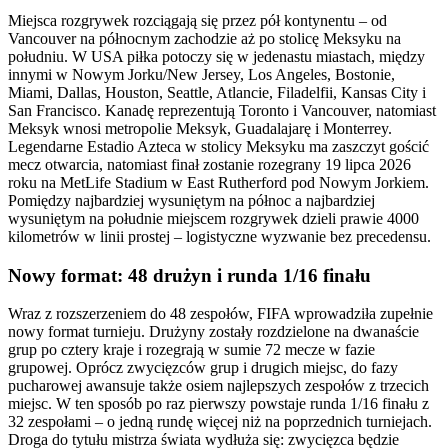
Miejsca rozgrywek rozciągają się przez pół kontynentu – od
Vancouver na północnym zachodzie aż po stolicę Meksyku na
południu. W USA piłka potoczy się w jedenastu miastach, między
innymi w Nowym Jorku/New Jersey, Los Angeles, Bostonie,
Miami, Dallas, Houston, Seattle, Atlancie, Filadelfii, Kansas City i
San Francisco. Kanadę reprezentują Toronto i Vancouver, natomiast
Meksyk wnosi metropolie Meksyk, Guadalajarę i Monterrey.
Legendarne Estadio Azteca w stolicy Meksyku ma zaszczyt gościć
mecz otwarcia, natomiast finał zostanie rozegrany 19 lipca 2026
roku na MetLife Stadium w East Rutherford pod Nowym Jorkiem.
Pomiędzy najbardziej wysuniętym na północ a najbardziej
wysuniętym na południe miejscem rozgrywek dzieli prawie 4000
kilometrów w linii prostej – logistyczne wyzwanie bez precedensu.
Nowy format: 48 drużyn i runda 1/16 finału
Wraz z rozszerzeniem do 48 zespołów, FIFA wprowadziła zupełnie
nowy format turnieju. Drużyny zostały rozdzielone na dwanaście
grup po cztery kraje i rozegrają w sumie 72 mecze w fazie
grupowej. Oprócz zwycięzców grup i drugich miejsc, do fazy
pucharowej awansuje także osiem najlepszych zespołów z trzecich
miejsc. W ten sposób po raz pierwszy powstaje runda 1/16 finału z
32 zespołami – o jedną rundę więcej niż na poprzednich turniejach.
Droga do tytułu mistrza świata wydłuża się: zwycięzca będzie