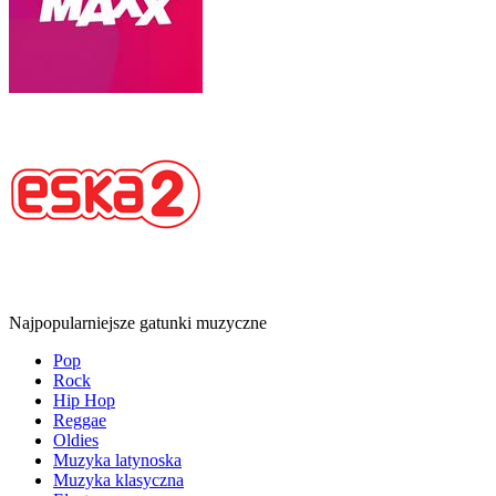
Najpopularniejsze gatunki muzyczne
Pop
Rock
Hip Hop
Reggae
Oldies
Muzyka latynoska
Muzyka klasyczna