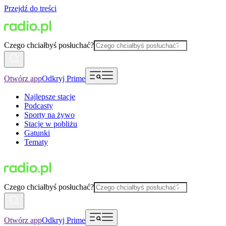
Przejdź do treści
Czego chciałbyś posłuchać?
Otwórz app
Odkryj Prime
Najlepsze stacje
Podcasty
Sporty na żywo
Stacje w pobliżu
Gatunki
Tematy
Czego chciałbyś posłuchać?
Otwórz app
Odkryj Prime