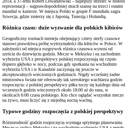
2014, a 37-letni Robert Lewandowski – najlepszy strzelec w historii
reprezentacji – najprawdopodobniej stracił szansę na trzeci i ostatni
mundial w karierze. W miejscu Polski w grupie F mundialu zagra
Szwecja, gdzie zmierzy się z Japonią, Tunezją i Holandią.
Różnica czasu: duże wyzwanie dla polskich kibiców
Geograficzny rozmach turnieju obejmujący cztery strefy czasowe
stanowi prawdziwą próbę wytrzymałości dla kibiców w Polsce. W
zależności od miejsca rozgrywek różnica czasowa wynosi od
sześciu do dziewięciu godzin. Mecze w Meksyku i na zachodnim
wybrzeżu USA z perspektywy polskiej rozpoczynają się często
dopiero głęboko w nocy, podczas gdy spotkania na wschodnim
wybrzeżu USA i w Kanadzie zaczynają się jeszcze w
akceptowalnych wieczornych godzinach. Nigdy wcześniej żadne
mistrzostwa świata nie oferowały tak szerokiego wachlarza godzin
rozpoczęcia: z polskiej perspektywy piłka toczy się każdego dnia od
wczesnych godzin wieczornych około 18:00 aż do rana, w
okolicach 6:00 czasu polskiego. Kto chce oglądać wszystkie mecze
na żywo, musi liczyć się z niejedną nocną wachtą.
Typowe godziny rozpoczęcia z polskiej perspektywy
Różnorodność godzin rozpoczęcia wymaga sprytnego planowania.
Mecze w stolicy Meksyku i na wschodnim wybrzeżu USA z reguły