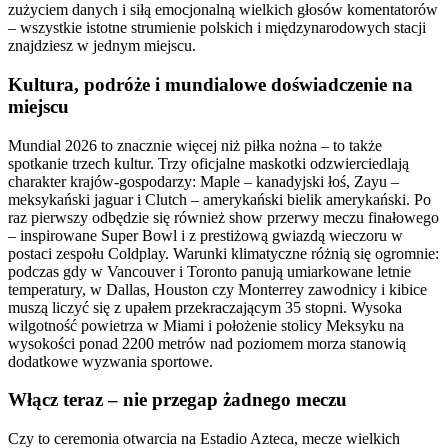
zużyciem danych i siłą emocjonalną wielkich głosów komentatorów
– wszystkie istotne strumienie polskich i międzynarodowych stacji
znajdziesz w jednym miejscu.
Kultura, podróże i mundialowe doświadczenie na
miejscu
Mundial 2026 to znacznie więcej niż piłka nożna – to także
spotkanie trzech kultur. Trzy oficjalne maskotki odzwierciedlają
charakter krajów-gospodarzy: Maple – kanadyjski łoś, Zayu –
meksykański jaguar i Clutch – amerykański bielik amerykański. Po
raz pierwszy odbędzie się również show przerwy meczu finałowego
– inspirowane Super Bowl i z prestiżową gwiazdą wieczoru w
postaci zespołu Coldplay. Warunki klimatyczne różnią się ogromnie:
podczas gdy w Vancouver i Toronto panują umiarkowane letnie
temperatury, w Dallas, Houston czy Monterrey zawodnicy i kibice
muszą liczyć się z upałem przekraczającym 35 stopni. Wysoka
wilgotność powietrza w Miami i położenie stolicy Meksyku na
wysokości ponad 2200 metrów nad poziomem morza stanowią
dodatkowe wyzwania sportowe.
Włącz teraz – nie przegap żadnego meczu
Czy to ceremonia otwarcia na Estadio Azteca, mecze wielkich