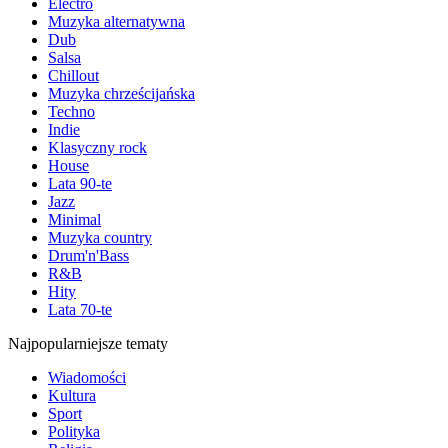
Electro
Muzyka alternatywna
Dub
Salsa
Chillout
Muzyka chrześcijańska
Techno
Indie
Klasyczny rock
House
Lata 90-te
Jazz
Minimal
Muzyka country
Drum'n'Bass
R&B
Hity
Lata 70-te
Najpopularniejsze tematy
Wiadomości
Kultura
Sport
Polityka