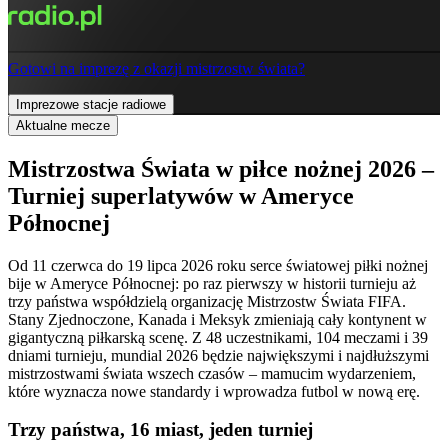
Gotowi na imprezę z okazji mistrzostw świata?
Imprezowe stacje radiowe
Aktualne mecze
Mistrzostwa Świata w piłce nożnej 2026 –
Turniej superlatywów w Ameryce
Północnej
Od 11 czerwca do 19 lipca 2026 roku serce światowej piłki nożnej
bije w Ameryce Północnej: po raz pierwszy w historii turnieju aż
trzy państwa współdzielą organizację Mistrzostw Świata FIFA.
Stany Zjednoczone, Kanada i Meksyk zmieniają cały kontynent w
gigantyczną piłkarską scenę. Z 48 uczestnikami, 104 meczami i 39
dniami turnieju, mundial 2026 będzie największymi i najdłuższymi
mistrzostwami świata wszech czasów – mamucim wydarzeniem,
które wyznacza nowe standardy i wprowadza futbol w nową erę.
Trzy państwa, 16 miast, jeden turniej