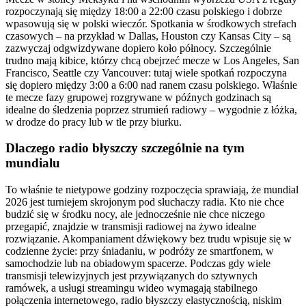
rozpoczynają się między 18:00 a 22:00 czasu polskiego i dobrze
wpasowują się w polski wieczór. Spotkania w środkowych strefach
czasowych – na przykład w Dallas, Houston czy Kansas City – są
zazwyczaj odgwizdywane dopiero koło północy. Szczególnie
trudno mają kibice, którzy chcą obejrzeć mecze w Los Angeles, San
Francisco, Seattle czy Vancouver: tutaj wiele spotkań rozpoczyna
się dopiero między 3:00 a 6:00 nad ranem czasu polskiego. Właśnie
te mecze fazy grupowej rozgrywane w późnych godzinach są
idealne do śledzenia poprzez strumień radiowy – wygodnie z łóżka,
w drodze do pracy lub w tle przy biurku.
Dlaczego radio błyszczy szczególnie na tym
mundialu
To właśnie te nietypowe godziny rozpoczęcia sprawiają, że mundial
2026 jest turniejem skrojonym pod słuchaczy radia. Kto nie chce
budzić się w środku nocy, ale jednocześnie nie chce niczego
przegapić, znajdzie w transmisji radiowej na żywo idealne
rozwiązanie. Akompaniament dźwiękowy bez trudu wpisuje się w
codzienne życie: przy śniadaniu, w podróży ze smartfonem, w
samochodzie lub na obiadowym spacerze. Podczas gdy wiele
transmisji telewizyjnych jest przywiązanych do sztywnych
ramówek, a usługi streamingu wideo wymagają stabilnego
połączenia internetowego, radio błyszczy elastycznością, niskim