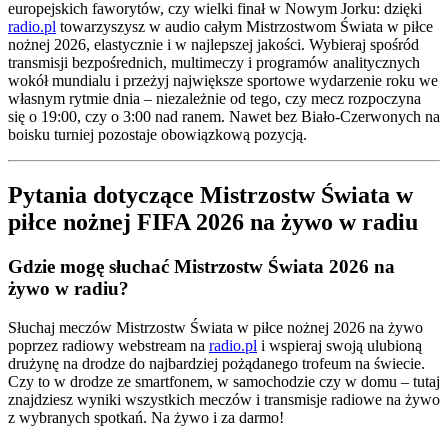
europejskich faworytów, czy wielki finał w Nowym Jorku: dzięki
radio.pl
towarzyszysz w audio całym Mistrzostwom Świata w piłce
nożnej 2026, elastycznie i w najlepszej jakości. Wybieraj spośród
transmisji bezpośrednich, multimeczy i programów analitycznych
wokół mundialu i przeżyj największe sportowe wydarzenie roku we
własnym rytmie dnia – niezależnie od tego, czy mecz rozpoczyna
się o 19:00, czy o 3:00 nad ranem. Nawet bez Biało-Czerwonych na
boisku turniej pozostaje obowiązkową pozycją.
Pytania dotyczące Mistrzostw Świata w
piłce nożnej FIFA 2026 na żywo w radiu
Gdzie mogę słuchać Mistrzostw Świata 2026 na
żywo w radiu?
Słuchaj meczów Mistrzostw Świata w piłce nożnej 2026 na żywo
poprzez radiowy webstream na
radio.pl
i wspieraj swoją ulubioną
drużynę na drodze do najbardziej pożądanego trofeum na świecie.
Czy to w drodze ze smartfonem, w samochodzie czy w domu – tutaj
znajdziesz wyniki wszystkich meczów i transmisje radiowe na żywo
z wybranych spotkań. Na żywo i za darmo!