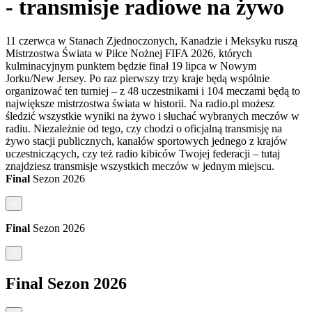
- transmisje radiowe na żywo
11 czerwca w Stanach Zjednoczonych, Kanadzie i Meksyku ruszą
Mistrzostwa Świata w Piłce Nożnej FIFA 2026, których
kulminacyjnym punktem będzie finał 19 lipca w Nowym
Jorku/New Jersey. Po raz pierwszy trzy kraje będą wspólnie
organizować ten turniej – z 48 uczestnikami i 104 meczami będą to
największe mistrzostwa świata w historii. Na radio.pl możesz
śledzić wszystkie wyniki na żywo i słuchać wybranych meczów w
radiu. Niezależnie od tego, czy chodzi o oficjalną transmisję na
żywo stacji publicznych, kanałów sportowych jednego z krajów
uczestniczących, czy też radio kibiców Twojej federacji – tutaj
znajdziesz transmisje wszystkich meczów w jednym miejscu.
Final
Sezon
2026
<
Final
Sezon
2026
<
Final
Sezon
2026