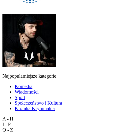
Najpopularniejsze kategorie
Komedia
Wiadomości
Sport
Społeczeństwo i Kultura
Kronika Kryminalna
A - H
I - P
Q - Z