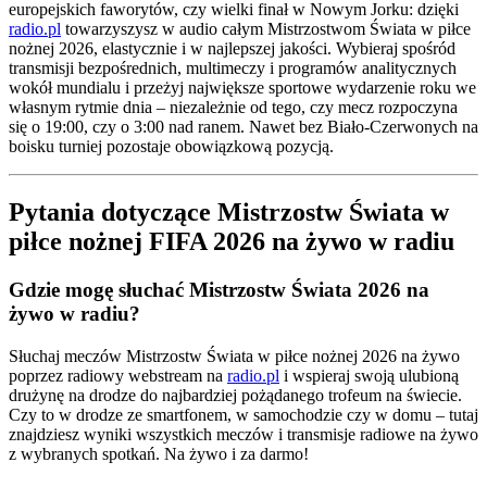
europejskich faworytów, czy wielki finał w Nowym Jorku: dzięki
radio.pl
towarzyszysz w audio całym Mistrzostwom Świata w piłce
nożnej 2026, elastycznie i w najlepszej jakości. Wybieraj spośród
transmisji bezpośrednich, multimeczy i programów analitycznych
wokół mundialu i przeżyj największe sportowe wydarzenie roku we
własnym rytmie dnia – niezależnie od tego, czy mecz rozpoczyna
się o 19:00, czy o 3:00 nad ranem. Nawet bez Biało-Czerwonych na
boisku turniej pozostaje obowiązkową pozycją.
Pytania dotyczące Mistrzostw Świata w
piłce nożnej FIFA 2026 na żywo w radiu
Gdzie mogę słuchać Mistrzostw Świata 2026 na
żywo w radiu?
Słuchaj meczów Mistrzostw Świata w piłce nożnej 2026 na żywo
poprzez radiowy webstream na
radio.pl
i wspieraj swoją ulubioną
drużynę na drodze do najbardziej pożądanego trofeum na świecie.
Czy to w drodze ze smartfonem, w samochodzie czy w domu – tutaj
znajdziesz wyniki wszystkich meczów i transmisje radiowe na żywo
z wybranych spotkań. Na żywo i za darmo!