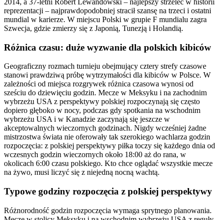
2014, a 37-letni Robert Lewandowski – najlepszy strzelec w historii
reprezentacji – najprawdopodobniej stracił szansę na trzeci i ostatni
mundial w karierze. W miejscu Polski w grupie F mundialu zagra
Szwecja, gdzie zmierzy się z Japonią, Tunezją i Holandią.
Różnica czasu: duże wyzwanie dla polskich kibiców
Geograficzny rozmach turnieju obejmujący cztery strefy czasowe
stanowi prawdziwą próbę wytrzymałości dla kibiców w Polsce. W
zależności od miejsca rozgrywek różnica czasowa wynosi od
sześciu do dziewięciu godzin. Mecze w Meksyku i na zachodnim
wybrzeżu USA z perspektywy polskiej rozpoczynają się często
dopiero głęboko w nocy, podczas gdy spotkania na wschodnim
wybrzeżu USA i w Kanadzie zaczynają się jeszcze w
akceptowalnych wieczornych godzinach. Nigdy wcześniej żadne
mistrzostwa świata nie oferowały tak szerokiego wachlarza godzin
rozpoczęcia: z polskiej perspektywy piłka toczy się każdego dnia od
wczesnych godzin wieczornych około 18:00 aż do rana, w
okolicach 6:00 czasu polskiego. Kto chce oglądać wszystkie mecze
na żywo, musi liczyć się z niejedną nocną wachtą.
Typowe godziny rozpoczęcia z polskiej perspektywy
Różnorodność godzin rozpoczęcia wymaga sprytnego planowania.
Mecze w stolicy Meksyku i na wschodnim wybrzeżu USA z reguły