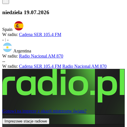
<
niedziela
19.07.2026
Spain
W radiu:
Cadena SER 105.4 FM
-
:
-
Argentina
W radiu:
Radio Nacional AM 870
-
-
W radiu:
Cadena SER 105.4 FM
Radio Nacional AM 870
Gotowi na imprezę z okazji mistrzostw świata?
Imprezowe stacje radiowe