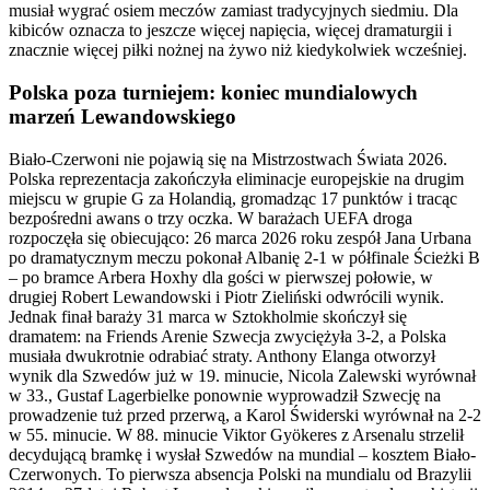
musiał wygrać osiem meczów zamiast tradycyjnych siedmiu. Dla
kibiców oznacza to jeszcze więcej napięcia, więcej dramaturgii i
znacznie więcej piłki nożnej na żywo niż kiedykolwiek wcześniej.
Polska poza turniejem: koniec mundialowych
marzeń Lewandowskiego
Biało-Czerwoni nie pojawią się na Mistrzostwach Świata 2026.
Polska reprezentacja zakończyła eliminacje europejskie na drugim
miejscu w grupie G za Holandią, gromadząc 17 punktów i tracąc
bezpośredni awans o trzy oczka. W barażach UEFA droga
rozpoczęła się obiecująco: 26 marca 2026 roku zespół Jana Urbana
po dramatycznym meczu pokonał Albanię 2-1 w półfinale Ścieżki B
– po bramce Arbera Hoxhy dla gości w pierwszej połowie, w
drugiej Robert Lewandowski i Piotr Zieliński odwrócili wynik.
Jednak finał baraży 31 marca w Sztokholmie skończył się
dramatem: na Friends Arenie Szwecja zwyciężyła 3-2, a Polska
musiała dwukrotnie odrabiać straty. Anthony Elanga otworzył
wynik dla Szwedów już w 19. minucie, Nicola Zalewski wyrównał
w 33., Gustaf Lagerbielke ponownie wyprowadził Szwecję na
prowadzenie tuż przed przerwą, a Karol Świderski wyrównał na 2-2
w 55. minucie. W 88. minucie Viktor Gyökeres z Arsenalu strzelił
decydującą bramkę i wysłał Szwedów na mundial – kosztem Biało-
Czerwonych. To pierwsza absencja Polski na mundialu od Brazylii