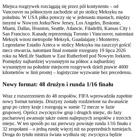
Miejsca rozgrywek rozciągają się przez pół kontynentu – od
Vancouver na północnym zachodzie aż po stolicę Meksyku na
południu. W USA piłka potoczy się w jedenastu miastach, między
innymi w Nowym Jorku/New Jersey, Los Angeles, Bostonie,
Miami, Dallas, Houston, Seattle, Atlancie, Filadelfii, Kansas City i
San Francisco. Kanadę reprezentują Toronto i Vancouver, natomiast
Meksyk wnosi metropolie Meksyk, Guadalajarę i Monterrey.
Legendarne Estadio Azteca w stolicy Meksyku ma zaszczyt gościć
mecz otwarcia, natomiast finał zostanie rozegrany 19 lipca 2026
roku na MetLife Stadium w East Rutherford pod Nowym Jorkiem.
Pomiędzy najbardziej wysuniętym na północ a najbardziej
wysuniętym na południe miejscem rozgrywek dzieli prawie 4000
kilometrów w linii prostej – logistyczne wyzwanie bez precedensu.
Nowy format: 48 drużyn i runda 1/16 finału
Wraz z rozszerzeniem do 48 zespołów, FIFA wprowadziła zupełnie
nowy format turnieju. Drużyny zostały rozdzielone na dwanaście
grup po cztery kraje i rozegrają w sumie 72 mecze w fazie
grupowej. Oprócz zwycięzców grup i drugich miejsc, do fazy
pucharowej awansuje także osiem najlepszych zespołów z trzecich
miejsc. W ten sposób po raz pierwszy powstaje runda 1/16 finału z
32 zespołami – o jedną rundę więcej niż na poprzednich turniejach.
Droga do tytułu mistrza świata wydłuża się: zwycięzca będzie