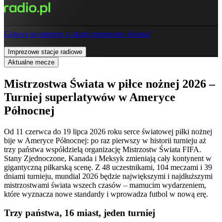
Gotowi na imprezę z okazji mistrzostw świata?
Imprezowe stacje radiowe
Aktualne mecze
Mistrzostwa Świata w piłce nożnej 2026 –
Turniej superlatywów w Ameryce
Północnej
Od 11 czerwca do 19 lipca 2026 roku serce światowej piłki nożnej
bije w Ameryce Północnej: po raz pierwszy w historii turnieju aż
trzy państwa współdzielą organizację Mistrzostw Świata FIFA.
Stany Zjednoczone, Kanada i Meksyk zmieniają cały kontynent w
gigantyczną piłkarską scenę. Z 48 uczestnikami, 104 meczami i 39
dniami turnieju, mundial 2026 będzie największymi i najdłuższymi
mistrzostwami świata wszech czasów – mamucim wydarzeniem,
które wyznacza nowe standardy i wprowadza futbol w nową erę.
Trzy państwa, 16 miast, jeden turniej