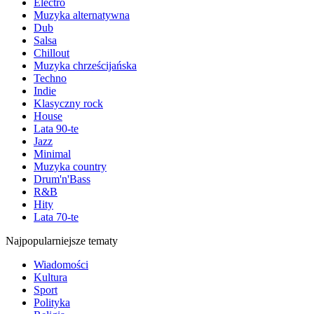
Electro
Muzyka alternatywna
Dub
Salsa
Chillout
Muzyka chrześcijańska
Techno
Indie
Klasyczny rock
House
Lata 90-te
Jazz
Minimal
Muzyka country
Drum'n'Bass
R&B
Hity
Lata 70-te
Najpopularniejsze tematy
Wiadomości
Kultura
Sport
Polityka