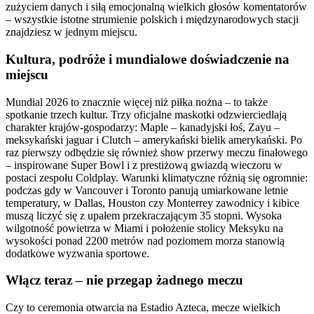
zużyciem danych i siłą emocjonalną wielkich głosów komentatorów
– wszystkie istotne strumienie polskich i międzynarodowych stacji
znajdziesz w jednym miejscu.
Kultura, podróże i mundialowe doświadczenie na
miejscu
Mundial 2026 to znacznie więcej niż piłka nożna – to także
spotkanie trzech kultur. Trzy oficjalne maskotki odzwierciedlają
charakter krajów-gospodarzy: Maple – kanadyjski łoś, Zayu –
meksykański jaguar i Clutch – amerykański bielik amerykański. Po
raz pierwszy odbędzie się również show przerwy meczu finałowego
– inspirowane Super Bowl i z prestiżową gwiazdą wieczoru w
postaci zespołu Coldplay. Warunki klimatyczne różnią się ogromnie:
podczas gdy w Vancouver i Toronto panują umiarkowane letnie
temperatury, w Dallas, Houston czy Monterrey zawodnicy i kibice
muszą liczyć się z upałem przekraczającym 35 stopni. Wysoka
wilgotność powietrza w Miami i położenie stolicy Meksyku na
wysokości ponad 2200 metrów nad poziomem morza stanowią
dodatkowe wyzwania sportowe.
Włącz teraz – nie przegap żadnego meczu
Czy to ceremonia otwarcia na Estadio Azteca, mecze wielkich