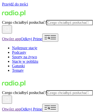
Przejdź do treści
Czego chciałbyś posłuchać?
Otwórz app
Odkryj Prime
Najlepsze stacje
Podcasty
Sporty na żywo
Stacje w pobliżu
Gatunki
Tematy
Czego chciałbyś posłuchać?
Otwórz app
Odkryj Prime