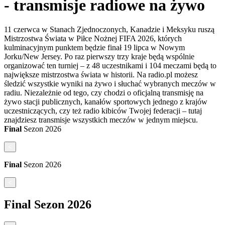
- transmisje radiowe na żywo
11 czerwca w Stanach Zjednoczonych, Kanadzie i Meksyku ruszą
Mistrzostwa Świata w Piłce Nożnej FIFA 2026, których
kulminacyjnym punktem będzie finał 19 lipca w Nowym
Jorku/New Jersey. Po raz pierwszy trzy kraje będą wspólnie
organizować ten turniej – z 48 uczestnikami i 104 meczami będą to
największe mistrzostwa świata w historii. Na radio.pl możesz
śledzić wszystkie wyniki na żywo i słuchać wybranych meczów w
radiu. Niezależnie od tego, czy chodzi o oficjalną transmisję na
żywo stacji publicznych, kanałów sportowych jednego z krajów
uczestniczących, czy też radio kibiców Twojej federacji – tutaj
znajdziesz transmisje wszystkich meczów w jednym miejscu.
Final
Sezon
2026
<
Final
Sezon
2026
<
Final
Sezon
2026