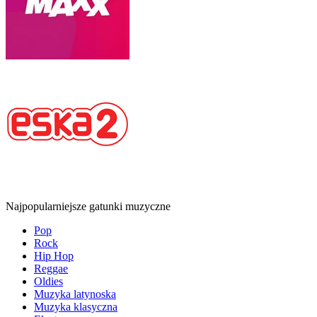
Najpopularniejsze gatunki muzyczne
Pop
Rock
Hip Hop
Reggae
Oldies
Muzyka latynoska
Muzyka klasyczna