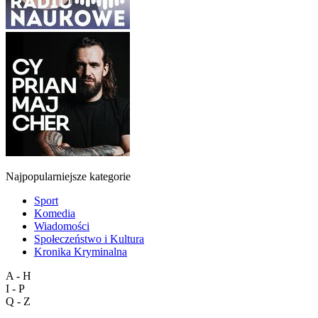
Najpopularniejsze kategorie
Sport
Komedia
Wiadomości
Społeczeństwo i Kultura
Kronika Kryminalna
A - H
I - P
Q - Z