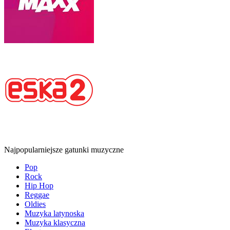
Najpopularniejsze gatunki muzyczne
Pop
Rock
Hip Hop
Reggae
Oldies
Muzyka latynoska
Muzyka klasyczna