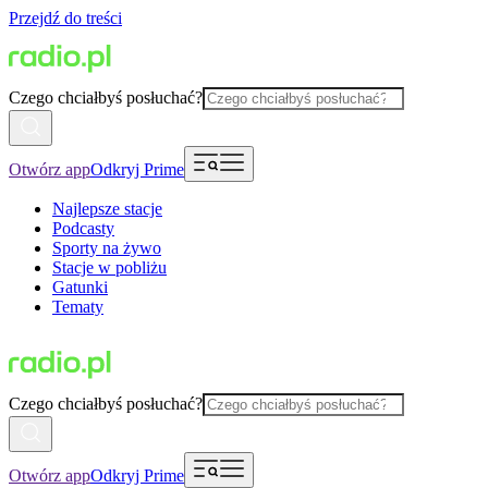
Przejdź do treści
Czego chciałbyś posłuchać?
Otwórz app
Odkryj Prime
Najlepsze stacje
Podcasty
Sporty na żywo
Stacje w pobliżu
Gatunki
Tematy
Czego chciałbyś posłuchać?
Otwórz app
Odkryj Prime