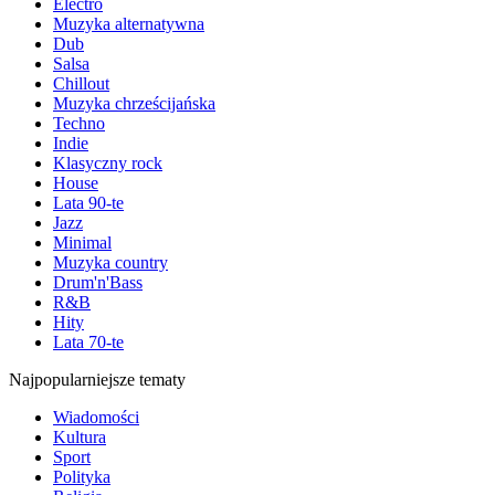
Electro
Muzyka alternatywna
Dub
Salsa
Chillout
Muzyka chrześcijańska
Techno
Indie
Klasyczny rock
House
Lata 90-te
Jazz
Minimal
Muzyka country
Drum'n'Bass
R&B
Hity
Lata 70-te
Najpopularniejsze tematy
Wiadomości
Kultura
Sport
Polityka