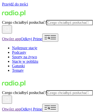
Przejdź do treści
Czego chciałbyś posłuchać?
Otwórz app
Odkryj Prime
Najlepsze stacje
Podcasty
Sporty na żywo
Stacje w pobliżu
Gatunki
Tematy
Czego chciałbyś posłuchać?
Otwórz app
Odkryj Prime