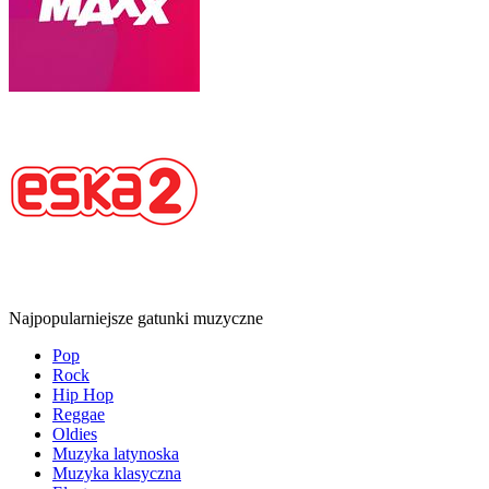
Najpopularniejsze gatunki muzyczne
Pop
Rock
Hip Hop
Reggae
Oldies
Muzyka latynoska
Muzyka klasyczna