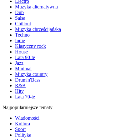
Electro
Muzyka alternatywna
Dub
Salsa
Chillout
Muzyka chrześcijańska
Techno
Indie
Klasyczny rock
House
Lata 90-te
Jazz
Minimal
Muzyka country
Drum'n'Bass
R&B
Hity
Lata 70-te
Najpopularniejsze tematy
Wiadomości
Kultura
Sport
Polityka