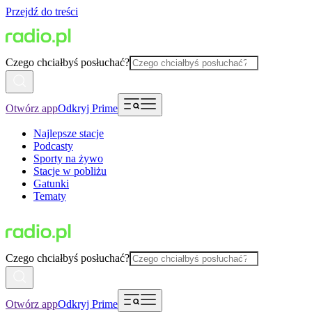
Przejdź do treści
Czego chciałbyś posłuchać?
Otwórz app
Odkryj Prime
Najlepsze stacje
Podcasty
Sporty na żywo
Stacje w pobliżu
Gatunki
Tematy
Czego chciałbyś posłuchać?
Otwórz app
Odkryj Prime