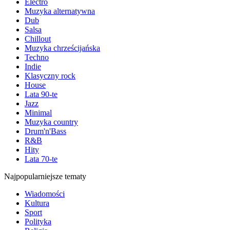
Electro
Muzyka alternatywna
Dub
Salsa
Chillout
Muzyka chrześcijańska
Techno
Indie
Klasyczny rock
House
Lata 90-te
Jazz
Minimal
Muzyka country
Drum'n'Bass
R&B
Hity
Lata 70-te
Najpopularniejsze tematy
Wiadomości
Kultura
Sport
Polityka