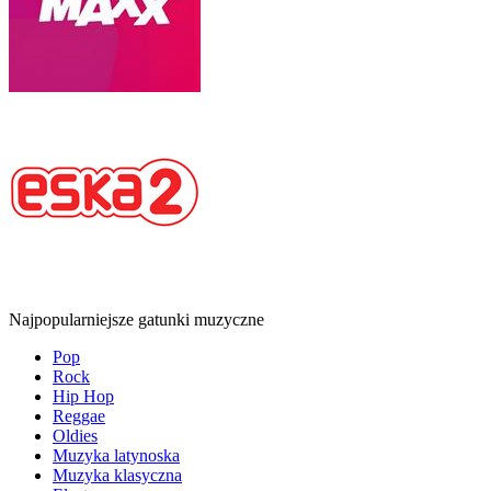
Najpopularniejsze gatunki muzyczne
Pop
Rock
Hip Hop
Reggae
Oldies
Muzyka latynoska
Muzyka klasyczna