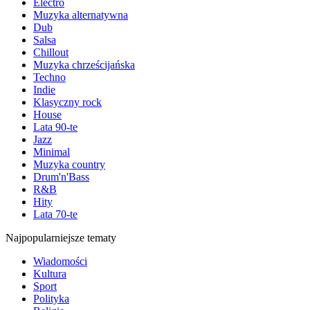
Electro
Muzyka alternatywna
Dub
Salsa
Chillout
Muzyka chrześcijańska
Techno
Indie
Klasyczny rock
House
Lata 90-te
Jazz
Minimal
Muzyka country
Drum'n'Bass
R&B
Hity
Lata 70-te
Najpopularniejsze tematy
Wiadomości
Kultura
Sport
Polityka