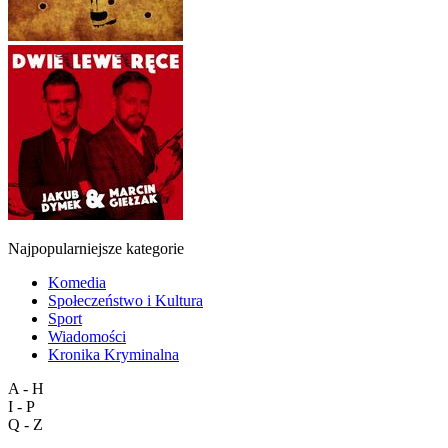
Najpopularniejsze kategorie
Komedia
Społeczeństwo i Kultura
Sport
Wiadomości
Kronika Kryminalna
A - H
I - P
Q - Z