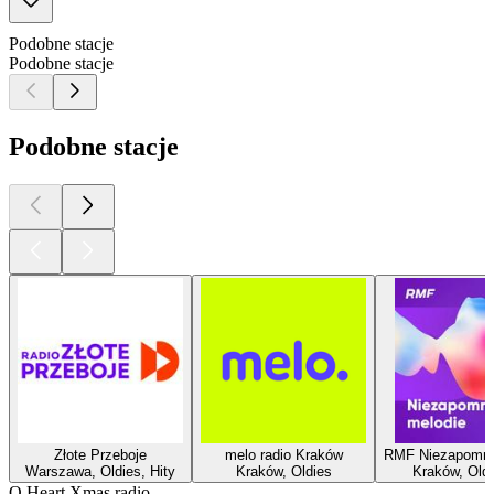
Podobne stacje
Podobne stacje
Podobne stacje
Złote Przeboje
melo radio Kraków
RMF Niezapomni
Warszawa, Oldies, Hity
Kraków, Oldies
Kraków, Oldi
O Heart Xmas radio