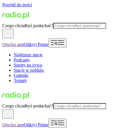
Przejdź do treści
Czego chciałbyś posłuchać?
Otwórz app
Odkryj Prime
Najlepsze stacje
Podcasty
Sporty na żywo
Stacje w pobliżu
Gatunki
Tematy
Czego chciałbyś posłuchać?
Otwórz app
Odkryj Prime