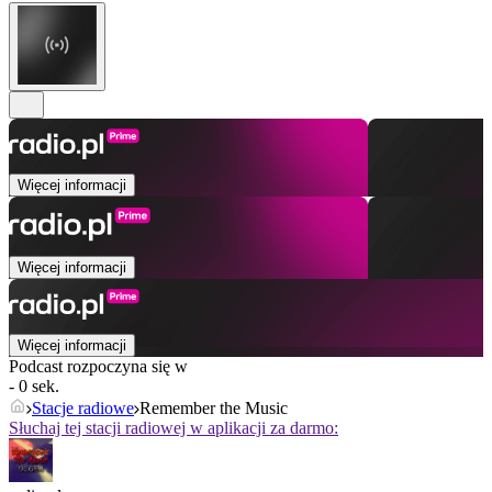
Więcej informacji
Więcej informacji
Więcej informacji
Podcast rozpoczyna się w
- 0 sek.
Stacje radiowe
Remember the Music
Słuchaj tej stacji radiowej w aplikacji za darmo: