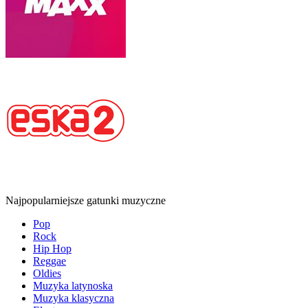
Najpopularniejsze gatunki muzyczne
Pop
Rock
Hip Hop
Reggae
Oldies
Muzyka latynoska
Muzyka klasyczna