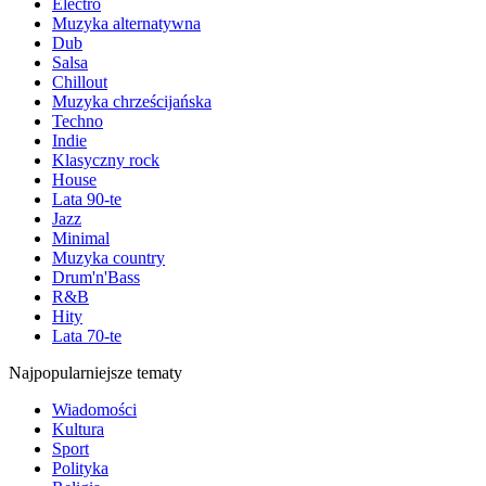
Electro
Muzyka alternatywna
Dub
Salsa
Chillout
Muzyka chrześcijańska
Techno
Indie
Klasyczny rock
House
Lata 90-te
Jazz
Minimal
Muzyka country
Drum'n'Bass
R&B
Hity
Lata 70-te
Najpopularniejsze tematy
Wiadomości
Kultura
Sport
Polityka