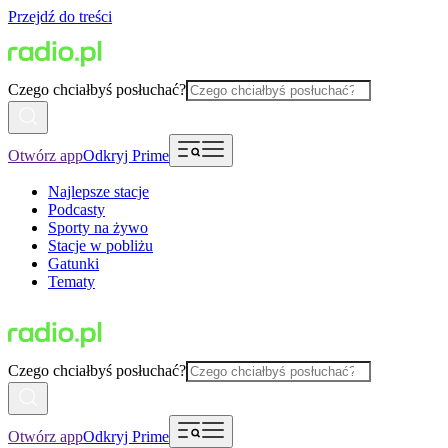
Przejdź do treści
Czego chciałbyś posłuchać?
Otwórz app
Odkryj Prime
Najlepsze stacje
Podcasty
Sporty na żywo
Stacje w pobliżu
Gatunki
Tematy
Czego chciałbyś posłuchać?
Otwórz app
Odkryj Prime