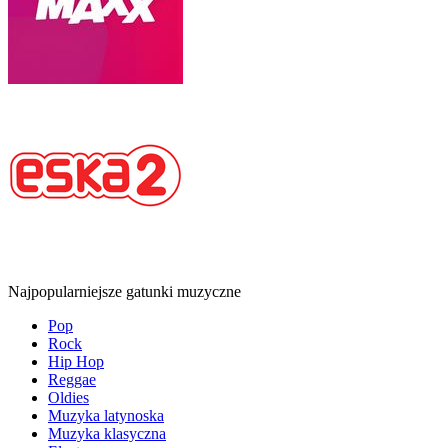
Najpopularniejsze gatunki muzyczne
Pop
Rock
Hip Hop
Reggae
Oldies
Muzyka latynoska
Muzyka klasyczna