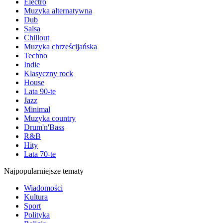
Electro
Muzyka alternatywna
Dub
Salsa
Chillout
Muzyka chrześcijańska
Techno
Indie
Klasyczny rock
House
Lata 90-te
Jazz
Minimal
Muzyka country
Drum'n'Bass
R&B
Hity
Lata 70-te
Najpopularniejsze tematy
Wiadomości
Kultura
Sport
Polityka