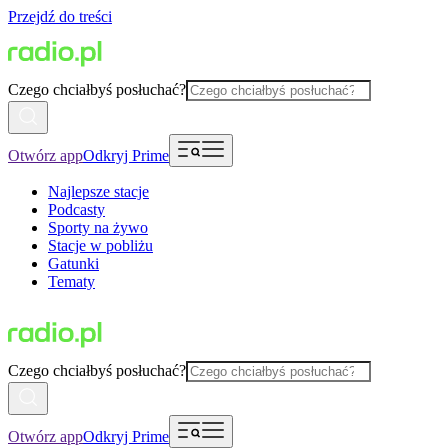
Przejdź do treści
Czego chciałbyś posłuchać?
Otwórz app
Odkryj Prime
Najlepsze stacje
Podcasty
Sporty na żywo
Stacje w pobliżu
Gatunki
Tematy
Czego chciałbyś posłuchać?
Otwórz app
Odkryj Prime