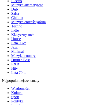
Electro
Muzyka alternatywna
Dub
Salsa
Chillout
Muzyka chrześcijańska
Techno
Indie
Klasyczny rock
House
Lata 90-te
Jazz
Minimal
Muzyka country
Drum'n'Bass
R&B
Hity
Lata 70-te
Najpopularniejsze tematy
Wiadomości
Kultura
Sport
Polityka