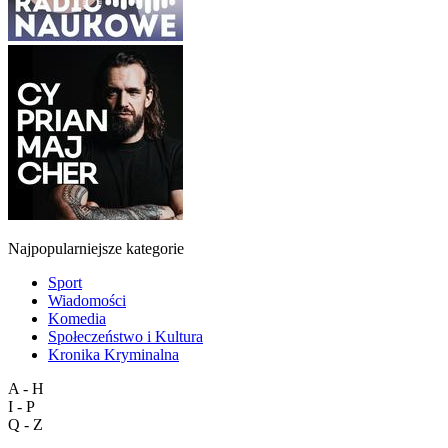
Najpopularniejsze kategorie
Sport
Wiadomości
Komedia
Społeczeństwo i Kultura
Kronika Kryminalna
A - H
I - P
Q - Z