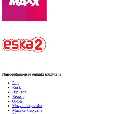
Najpopularniejsze gatunki muzyczne
Pop
Rock
Hip Hop
Reggae
Oldies
Muzyka latynoska
Muzyka klasyczna