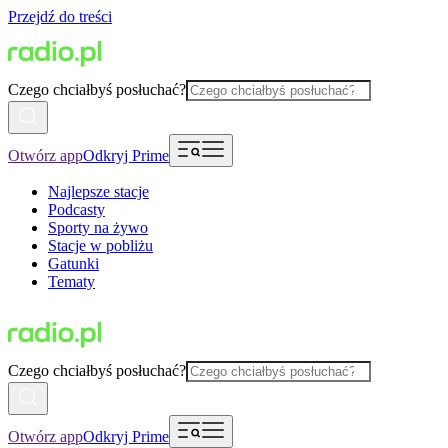
Przejdź do treści
Czego chciałbyś posłuchać?
Otwórz app
Odkryj Prime
Najlepsze stacje
Podcasty
Sporty na żywo
Stacje w pobliżu
Gatunki
Tematy
Czego chciałbyś posłuchać?
Otwórz app
Odkryj Prime