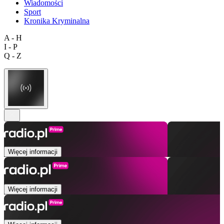
Wiadomości
Sport
Kronika Kryminalna
A - H
I - P
Q - Z
Więcej informacji
Więcej informacji