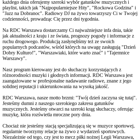
każdego dnia oferujemy szeroki wybór gatunków muzycznych i
playlist, takich jak "Najpopularniejsze Hity", "Rockowa Godzina" i
"Jazz na Dobranoc". Radiowy DJ na żywo towarzyszy Ci w Twojej
codzienności, prowadząc Cię przez dni tygodnia.
Na RDC Warszawa dostarczamy Ci najważniejsze infa dnia, takie
jak aktualności z kraju i ze świata, prognozy pogody i informacje z
ruchu drogowego. Produkcją zasłynęliśmy też ze swoich
popularnych podcastów, wśród których na uwagę zasługują "Dzień
Dobry Kulturo!", "Warszawiaki, które warto znać" i "Tajemnice
Warszawy".
Nasz program kierowany jest do słuchaczy korzystających z
różnorodności muzyki i głodnych informacji. RDC Warszawa jest
zaangażowane w profesjonalne nadawanie radiowe, znane z jego
solidnej reputacji i ukierunkowania na wysoką jakość.
RDC Warszawa, nasze motto brzmi: "Twój dzień zaczyna się tutaj".
Jesteśmy dumni z naszego szerokiego zakresu gatunków
muzycznych. Jesteśmy otwarci na szeroki krąg słuchaczy, oferując
muzykę, która rozświetla mroczne pory dnia.
Chociaż nie jesteśmy stacją specjalizującą się w muzyce sportowej,
regularnie tworzymy relacje na żywo z wydarzeń sportowych.
Niezależnie od tego, czy jest to mecz piłki nożnej Legii Warszawa,