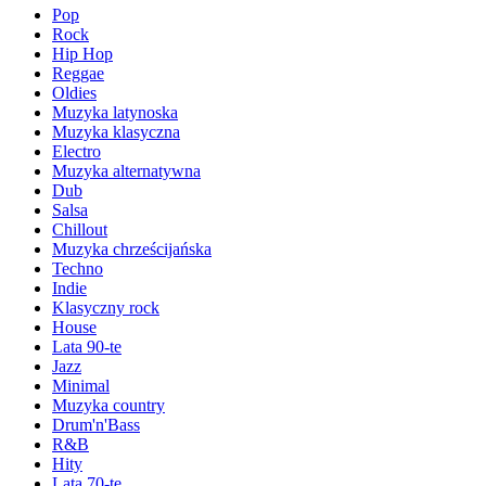
Pop
Rock
Hip Hop
Reggae
Oldies
Muzyka latynoska
Muzyka klasyczna
Electro
Muzyka alternatywna
Dub
Salsa
Chillout
Muzyka chrześcijańska
Techno
Indie
Klasyczny rock
House
Lata 90-te
Jazz
Minimal
Muzyka country
Drum'n'Bass
R&B
Hity
Lata 70-te