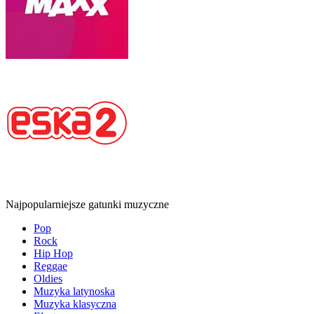
Najpopularniejsze gatunki muzyczne
Pop
Rock
Hip Hop
Reggae
Oldies
Muzyka latynoska
Muzyka klasyczna