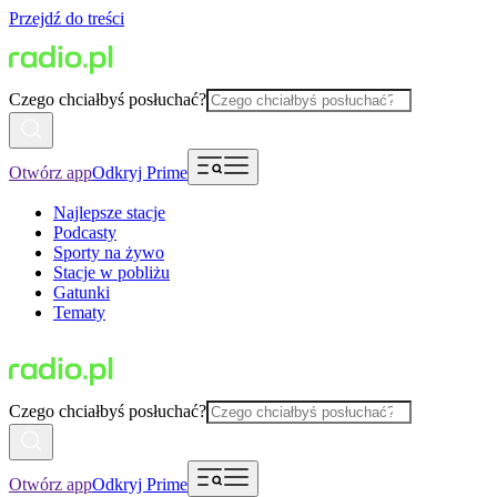
Przejdź do treści
Czego chciałbyś posłuchać?
Otwórz app
Odkryj Prime
Najlepsze stacje
Podcasty
Sporty na żywo
Stacje w pobliżu
Gatunki
Tematy
Czego chciałbyś posłuchać?
Otwórz app
Odkryj Prime