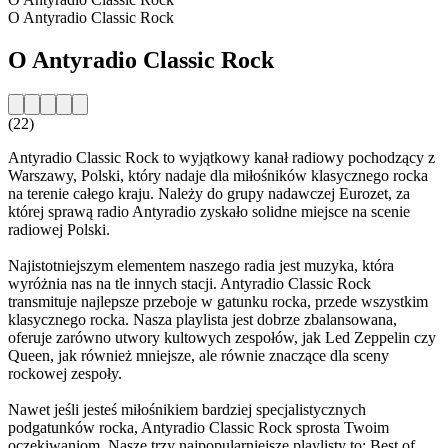
O Antyradio Classic Rock
O Antyradio Classic Rock
(22)
Antyradio Classic Rock to wyjątkowy kanał radiowy pochodzący z
Warszawy, Polski, który nadaje dla miłośników klasycznego rocka
na terenie całego kraju. Należy do grupy nadawczej Eurozet, za
której sprawą radio Antyradio zyskało solidne miejsce na scenie
radiowej Polski.
Najistotniejszym elementem naszego radia jest muzyka, która
wyróżnia nas na tle innych stacji. Antyradio Classic Rock
transmituje najlepsze przeboje w gatunku rocka, przede wszystkim
klasycznego rocka. Nasza playlista jest dobrze zbalansowana,
oferuje zarówno utwory kultowych zespołów, jak Led Zeppelin czy
Queen, jak również mniejsze, ale równie znaczące dla sceny
rockowej zespoły.
Nawet jeśli jesteś miłośnikiem bardziej specjalistycznych
podgatunków rocka, Antyradio Classic Rock sprosta Twoim
oczekiwaniom. Nasze trzy najpopularniejsze playlisty to: Best of