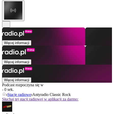
Więcej informacji
Więcej informacji
Więcej informacji
Podcast rozpoczyna się w
- 0 sek.
Stacje radiowe
Antyradio Classic Rock
Słuchaj tej stacji radiowej w aplikacji za darmo: