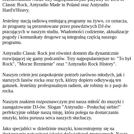
Classic Rock, Antyradio Made in Poland oraz Antyradio
Hard'n'Heavy.
Jesteśmy stacją radiową emitującą programy na żywo, co oznacza,
że programy są prezentowane przez prawdziwych DJ-ów
pracujących w naszym studiu. Wiadomości codzienne, aktualizacje
pogody i komunikaty drogowe są integralną częścią naszego
programu.
Antyradio Classic Rock jest również domem dla dynamicznie
rozwijającej się gamy podcastów. Trzy najpopularniejsze to: "To był
Rock", "Mocne Brzmienie" oraz "Antyradio Rock History".
Naszym celem jest zaspokojenie potrzeb zarówno młodych, jak i
starszych fanów rocka oraz tych, którzy dopiero odkrywają ten
gatunek. Jesteśmy profesjonalnym radiem, ale robimy to z pasji do
rocka.
Naszym znakiem rozpoznawczym jest nasza miłość do muzyki i
zaangażowanie DJ-ów. Slogan "Antyradio - Posłuchaj siebie!"
perfekcyjnie oddaje naszą misję, która polega na dostarczaniu
muzyki, która porusza serca naszych słuchaczy.
Jako specjaliści w dziedzinie muzyki, koncentrujemy się na
dostarczaniu najwyższej jakości doświadczeń muzycznych. Nasze