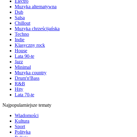
Electro
Muzyka alternatywna
Dub
Salsa
Chillout
Muzyka chrześcijańska
Techno
Indie
Klasyczny rock
House
Lata 90-te
Jazz
Minimal
Muzyka country
Drum'n'Bass
R&B
Hity
Lata 70-te
Najpopularniejsze tematy
Wiadomości
Kultura
Sport
Polityka