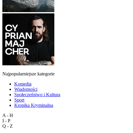
Najpopularniejsze kategorie
Komedia
Wiadomości
Społeczeństwo i Kultura
Sport
Kronika Kryminalna
A - H
I - P
Q - Z