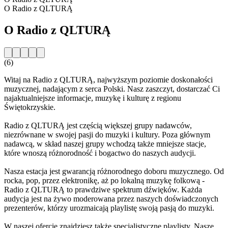
O Radio z QLTURĄ
O Radio z QLTURĄ
(6)
Witaj na Radio z QLTURĄ, najwyższym poziomie doskonałości
muzycznej, nadającym z serca Polski. Nasz zaszczyt, dostarczać Ci
najaktualniejsze informacje, muzykę i kulturę z regionu
Świętokrzyskie.
Radio z QLTURĄ jest częścią większej grupy nadawców,
niezrównane w swojej pasji do muzyki i kultury. Poza głównym
nadawcą, w skład naszej grupy wchodzą także mniejsze stacje,
które wnoszą różnorodność i bogactwo do naszych audycji.
Nasza estacja jest gwarancją różnorodnego doboru muzycznego. Od
rocka, pop, przez elektronikę, aż po lokalną muzykę folkową -
Radio z QLTURĄ to prawdziwe spektrum dźwięków. Każda
audycja jest na żywo moderowana przez naszych doświadczonych
prezenterów, którzy urozmaicają playlistę swoją pasją do muzyki.
W naszej ofercie znajdziesz także specjalistyczne playlisty. Nasze