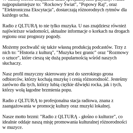
najpopularniejsze to: "Rockowy Świat", "Popowy Raj", oraz
"Elektroniczna Ekscytacja", dostarczają różnorodnych rytmów dla
każdego ucha.
Radio z QLTURĄ to nie tylko muzyka. U nas znajdziesz również
najświeższe wiadomości, aktualne informacje o korkach na drogach
regionu oraz prognozy pogody.
Możemy pochwalić się także własną produkcją podcastów. Trzy z
nich to: "Historia z kulturą", "Muzyka bez granic" oraz "Rozmowy
o sztuce", które cieszą się dużą popularnością wśród naszych
słuchaczy.
Nasz profil muzyczny skierowany jest do szerokiego grona
odbiorców, którzy kochają muzykę i cenią różnorodność. Jesteśmy
zarówno dla tych, którzy lubią ciężkie dźwięki rocka, jak i tych,
którzy wolą łagodne brzmienia popu.
Radio z QLTURĄ to profesjonalna stacja radiowa, znana z
zaangażowania w promocję kultury oraz muzyki lokalnej.
Nasze motto brzmi: "Radio z QLTURĄ - głośno o kulturze", co
idealnie oddaje naszą misję promowania kulturalnej różnorodności
w muzyce.