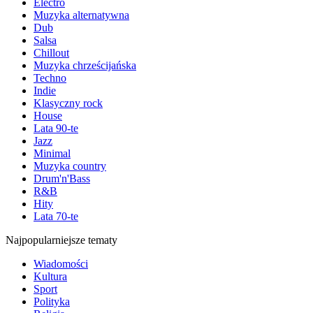
Electro
Muzyka alternatywna
Dub
Salsa
Chillout
Muzyka chrześcijańska
Techno
Indie
Klasyczny rock
House
Lata 90-te
Jazz
Minimal
Muzyka country
Drum'n'Bass
R&B
Hity
Lata 70-te
Najpopularniejsze tematy
Wiadomości
Kultura
Sport
Polityka