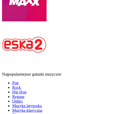
Najpopularniejsze gatunki muzyczne
Pop
Rock
Hip Hop
Reggae
Oldies
Muzyka latynoska
Muzyka klasyczna