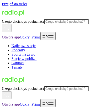
Przejdź do treści
Czego chciałbyś posłuchać?
Otwórz app
Odkryj Prime
Najlepsze stacje
Podcasty
Sporty na żywo
Stacje w pobliżu
Gatunki
Tematy
Czego chciałbyś posłuchać?
Otwórz app
Odkryj Prime