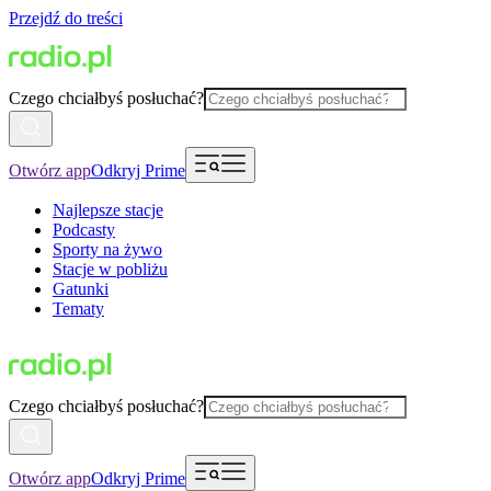
Przejdź do treści
Czego chciałbyś posłuchać?
Otwórz app
Odkryj Prime
Najlepsze stacje
Podcasty
Sporty na żywo
Stacje w pobliżu
Gatunki
Tematy
Czego chciałbyś posłuchać?
Otwórz app
Odkryj Prime