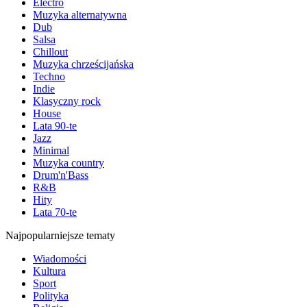
Electro
Muzyka alternatywna
Dub
Salsa
Chillout
Muzyka chrześcijańska
Techno
Indie
Klasyczny rock
House
Lata 90-te
Jazz
Minimal
Muzyka country
Drum'n'Bass
R&B
Hity
Lata 70-te
Najpopularniejsze tematy
Wiadomości
Kultura
Sport
Polityka