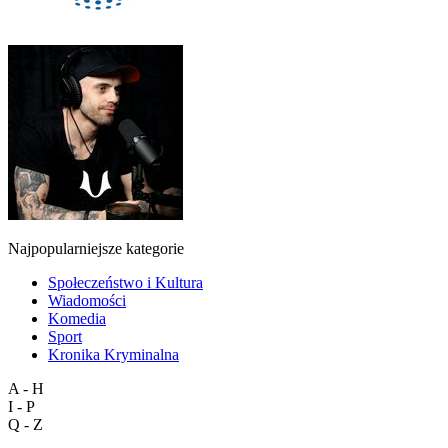
Najpopularniejsze kategorie
Społeczeństwo i Kultura
Wiadomości
Komedia
Sport
Kronika Kryminalna
A - H
I - P
Q - Z