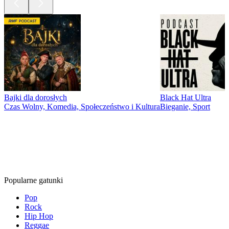
Bajki dla dorosłych
Black Hat Ultra
Czas Wolny, Komedia, Społeczeństwo i Kultura
Bieganie, Sport
Gatunki
Gatunki
Gatunki
Popularne gatunki
Pop
Rock
Hip Hop
Reggae