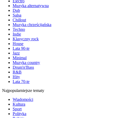
Electro
Muzyka alternatywna
Dub
Salsa
Chillout
Muzyka chrześcijańska
Techno
Indie
Klasyczny rock
House
Lata 90-te
Jazz
Minimal
Muzyka country
Drum'n'Bass
R&B
Hity
Lata 70-te
Najpopularniejsze tematy
Wiadomości
Kultura
Sport
Polityka