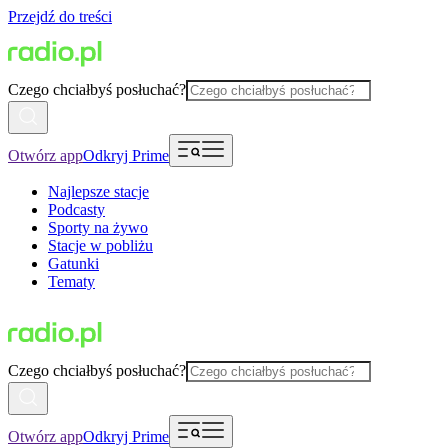
Przejdź do treści
Czego chciałbyś posłuchać?
Otwórz app
Odkryj Prime
Najlepsze stacje
Podcasty
Sporty na żywo
Stacje w pobliżu
Gatunki
Tematy
Czego chciałbyś posłuchać?
Otwórz app
Odkryj Prime