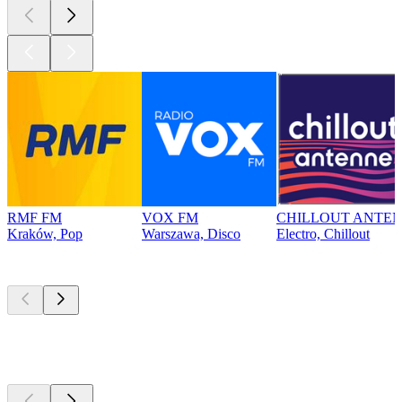
RMF FM
VOX FM
CHILLOUT ANTEN
Kraków, Pop
Warszawa, Disco
Electro, Chillout
Najlepsze
podcasty
Najlepsze
podcasty
Najlepsze
podcasty