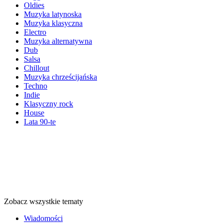
Oldies
Muzyka latynoska
Muzyka klasyczna
Electro
Muzyka alternatywna
Dub
Salsa
Chillout
Muzyka chrześcijańska
Techno
Indie
Klasyczny rock
House
Lata 90-te
Tematy
Tematy
Tematy
Zobacz wszystkie tematy
Wiadomości