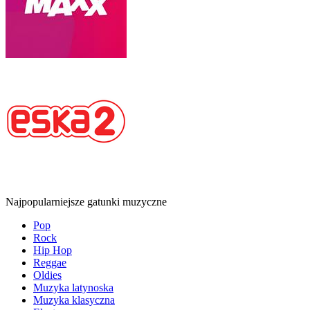
Najpopularniejsze gatunki muzyczne
Pop
Rock
Hip Hop
Reggae
Oldies
Muzyka latynoska
Muzyka klasyczna