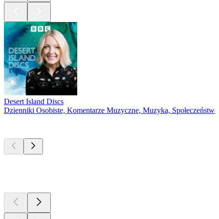
Desert Island Discs
Dzienniki Osobiste, Komentarze Muzyczne, Muzyka, Społeczeństwo 
Nowe i
wyjątkowe
Nowe i
wyjątkowe
Nowe i
wyjątkowe