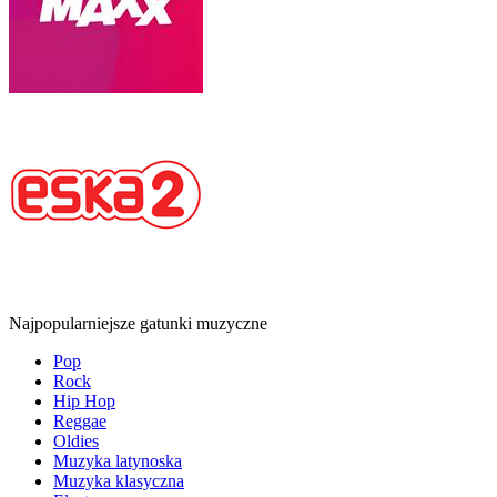
Najpopularniejsze gatunki muzyczne
Pop
Rock
Hip Hop
Reggae
Oldies
Muzyka latynoska
Muzyka klasyczna