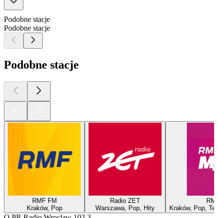
Podobne stacje
Podobne stacje
Podobne stacje
RMF FM
Radio ZET
RM
Kraków, Pop
Warszawa, Pop, Hity
Kraków, Pop, Tec
O PR Radio Wroclaw 102.3