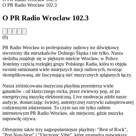
O PR Radio Wroclaw 102.3
O PR Radio Wroclaw 102.3
(0)
PR Radio Wrocław to profesjonalny radiowy tor dźwiękowy
stworzony dla mieszkańców Dolnego Śląska i nie tylko. Nasza
siedziba znajduje się w pięknym mieście Wrocław, w Polsce.
Jesteśmy częścią rozległej grupy Polskiego Radia, która to objęła
swoimi ramionami wiele mniejszych stacji radiowych, tworząc
skomplikowaną, ale fascynującą sieć muzycznych splątanych łączy.
Nasza zróżnicowana muzyczna playlista przemierza wiele
gatunków - od klasycznego rocka, przez zwiewny pop, aż po
energetyczną muzykę elektroniczną. Live moderacja zdobi nasze
audycje, dostarczając świeżej, autentycznej rozrywki zainspirowanej
codziennymi zdarzeniami. To czyni nas nie tylko radiem
internetowym PR Radio Wrocław, ale miejscem, gdzie muzyka
naprawdę ożywa.
Oferujemy także trzy najpopularniejsze playlisty: "Best of Rock",
"Pop Non-Stop" i "Electronic Vibe", które gromadzą największą