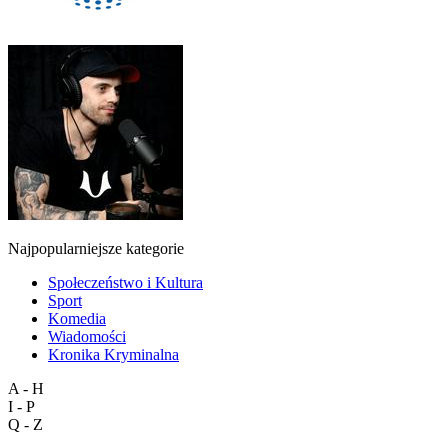
Najpopularniejsze kategorie
Społeczeństwo i Kultura
Sport
Komedia
Wiadomości
Kronika Kryminalna
A - H
I - P
Q - Z