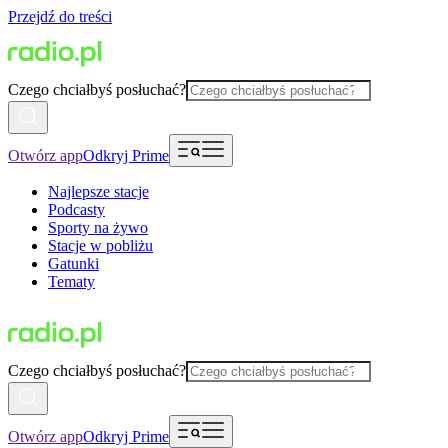
Przejdź do treści
Czego chciałbyś posłuchać?
Otwórz app
Odkryj Prime
Najlepsze stacje
Podcasty
Sporty na żywo
Stacje w pobliżu
Gatunki
Tematy
Czego chciałbyś posłuchać?
Otwórz app
Odkryj Prime