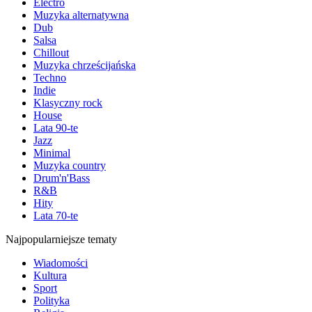
Electro
Muzyka alternatywna
Dub
Salsa
Chillout
Muzyka chrześcijańska
Techno
Indie
Klasyczny rock
House
Lata 90-te
Jazz
Minimal
Muzyka country
Drum'n'Bass
R&B
Hity
Lata 70-te
Najpopularniejsze tematy
Wiadomości
Kultura
Sport
Polityka