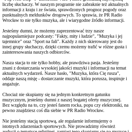
liczbę słuchaczy. W naszym programie nie zabraknie też aktualnych
informacji z kraju i ze świata, sprawdzonych prognoz pogody oraz
punktualnych meldunków drogowych. To sprawia, że PR Radio
Wrocław to nie tylko muzyka, ale i wiarygodne źródło informacji.
Jesteśmy dumni, że możemy zaprezentować trzy nasze
najpopularniejsze podcasty: "Fakty, mity i ludzie", "Muzyka i jej
tajemnice" oraz "Sport na fali". Każdy z nich skierowany jest do
innej grupy słuchaczy, dzięki czemu możemy trafić w różne gusta i
zainteresowania naszych odbiorców.
Nasza stacja to nie tylko hobby, ale prawdziwa pasja. Jesteśmy
znani z dostarczania wysokiej jakości muzyki i informacji na temat
aktualnych wydarzeń. Nasze hasło, "Muzyka, która Cię rusza",
oddaje naszą misję - dostarczanie muzyki, która porusza, inspiruje i
angażuje.
Chociaż nie skupiamy się na jednym konkretnym gatunku
muzycznym, jesteśmy dumni z naszej bogatej oferty muzycznej.
Bez względu na to, czy jesteś fanem rocka, popu czy elektroniki, na
pewno znajdziesz coś dla siebie w PR Radio Wrocław.
Nie jesteśmy stacją sportową, ale regularnie informujemy o
istotnych zdarzeniach sportowych. Nie prowadzimy również
audycji o tematyce religijnej, zamiast tego skupiamy się na muzyce i