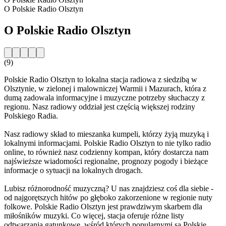
O Polskie Radio Olsztyn
O Polskie Radio Olsztyn
(9)
Polskie Radio Olsztyn to lokalna stacja radiowa z siedzibą w
Olsztynie, w zielonej i malowniczej Warmii i Mazurach, która z
dumą zadowala informacyjne i muzyczne potrzeby słuchaczy z
regionu. Nasz radiowy oddział jest częścią większej rodziny
Polskiego Radia.
Nasz radiowy skład to mieszanka kumpeli, którzy żyją muzyką i
lokalnymi informacjami. Polskie Radio Olsztyn to nie tylko radio
online, to również nasz codzienny kompan, który dostarcza nam
najświeższe wiadomości regionalne, prognozy pogody i bieżące
informacje o sytuacji na lokalnych drogach.
Lubisz różnorodność muzyczną? U nas znajdziesz coś dla siebie -
od najgorętszych hitów po głęboko zakorzenione w regionie nuty
folkowe. Polskie Radio Olsztyn jest prawdziwym skarbem dla
miłośników muzyki. Co więcej, stacja oferuje różne listy
odtwarzania gatunkowe, wśród których popularnymi są Polskie