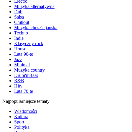
Electro
Muzyka alternatywna
Dub
Salsa
Chillout
Muzyka chrześcijańska
Techno
Indie
Klasyczny rock
House
Lata 90-te
Jazz
Minimal
Muzyka country
Drum'n'Bass
R&B
Hity
Lata 70-te
Najpopularniejsze tematy
Wiadomości
Kultura
Sport
Polityka