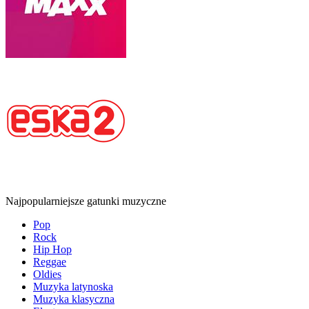
Najpopularniejsze gatunki muzyczne
Pop
Rock
Hip Hop
Reggae
Oldies
Muzyka latynoska
Muzyka klasyczna