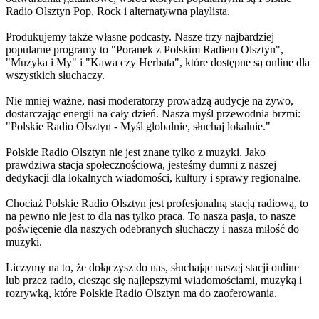
Radio Olsztyn Pop, Rock i alternatywna playlista.
Produkujemy także własne podcasty. Nasze trzy najbardziej
popularne programy to "Poranek z Polskim Radiem Olsztyn",
"Muzyka i My" i "Kawa czy Herbata", które dostępne są online dla
wszystkich słuchaczy.
Nie mniej ważne, nasi moderatorzy prowadzą audycje na żywo,
dostarczając energii na cały dzień. Nasza myśl przewodnia brzmi:
"Polskie Radio Olsztyn - Myśl globalnie, słuchaj lokalnie."
Polskie Radio Olsztyn nie jest znane tylko z muzyki. Jako
prawdziwa stacja społecznościowa, jesteśmy dumni z naszej
dedykacji dla lokalnych wiadomości, kultury i sprawy regionalne.
Chociaż Polskie Radio Olsztyn jest profesjonalną stacją radiową, to
na pewno nie jest to dla nas tylko praca. To nasza pasja, to nasze
poświęcenie dla naszych odebranych słuchaczy i nasza miłość do
muzyki.
Liczymy na to, że dołączysz do nas, słuchając naszej stacji online
lub przez radio, ciesząc się najlepszymi wiadomościami, muzyką i
rozrywką, które Polskie Radio Olsztyn ma do zaoferowania.
Strona internetowa stacji