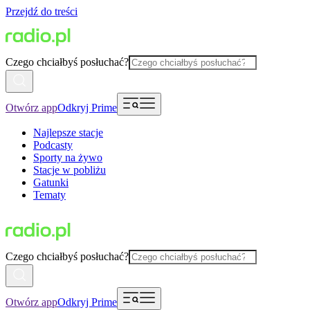
Przejdź do treści
Czego chciałbyś posłuchać?
Otwórz app
Odkryj Prime
Najlepsze stacje
Podcasty
Sporty na żywo
Stacje w pobliżu
Gatunki
Tematy
Czego chciałbyś posłuchać?
Otwórz app
Odkryj Prime