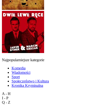
Najpopularniejsze kategorie
Komedia
Wiadomości
Sport
Społeczeństwo i Kultura
Kronika Kryminalna
A - H
I - P
Q - Z