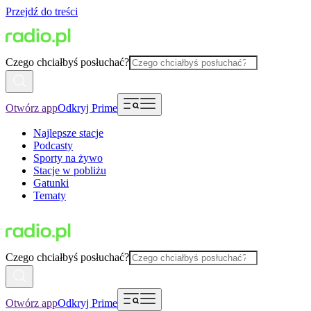
Przejdź do treści
Czego chciałbyś posłuchać?
Otwórz app
Odkryj Prime
Najlepsze stacje
Podcasty
Sporty na żywo
Stacje w pobliżu
Gatunki
Tematy
Czego chciałbyś posłuchać?
Otwórz app
Odkryj Prime