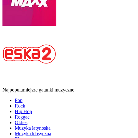
Najpopularniejsze gatunki muzyczne
Pop
Rock
Hip Hop
Reggae
Oldies
Muzyka latynoska
Muzyka klasyczna