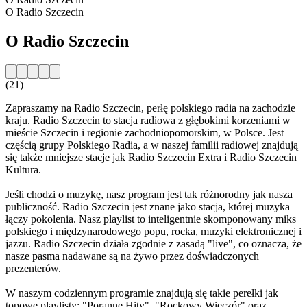
O Radio Szczecin
O Radio Szczecin
(21)
Zapraszamy na Radio Szczecin, perłę polskiego radia na zachodzie
kraju. Radio Szczecin to stacja radiowa z głębokimi korzeniami w
mieście Szczecin i regionie zachodniopomorskim, w Polsce. Jest
częścią grupy Polskiego Radia, a w naszej familii radiowej znajdują
się także mniejsze stacje jak Radio Szczecin Extra i Radio Szczecin
Kultura.
Jeśli chodzi o muzykę, nasz program jest tak różnorodny jak nasza
publiczność. Radio Szczecin jest znane jako stacja, której muzyka
łączy pokolenia. Nasz playlist to inteligentnie skomponowany miks
polskiego i międzynarodowego popu, rocka, muzyki elektronicznej i
jazzu. Radio Szczecin działa zgodnie z zasadą "live", co oznacza, że
nasze pasma nadawane są na żywo przez doświadczonych
prezenterów.
W naszym codziennym programie znajdują się takie perełki jak
topowe playlisty: "Poranne Hity", "Rockowy Wieczór" oraz