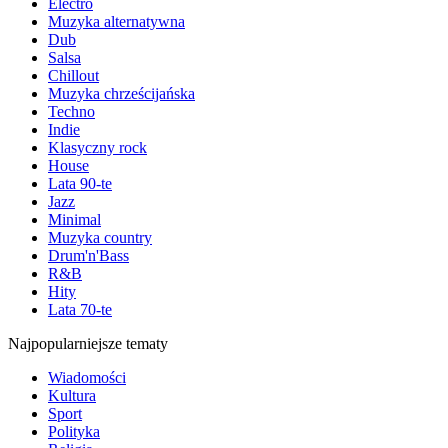
Electro
Muzyka alternatywna
Dub
Salsa
Chillout
Muzyka chrześcijańska
Techno
Indie
Klasyczny rock
House
Lata 90-te
Jazz
Minimal
Muzyka country
Drum'n'Bass
R&B
Hity
Lata 70-te
Najpopularniejsze tematy
Wiadomości
Kultura
Sport
Polityka