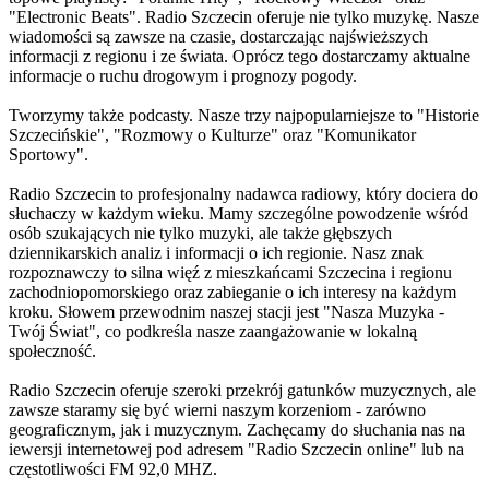
"Electronic Beats". Radio Szczecin oferuje nie tylko muzykę. Nasze
wiadomości są zawsze na czasie, dostarczając najświeższych
informacji z regionu i ze świata. Oprócz tego dostarczamy aktualne
informacje o ruchu drogowym i prognozy pogody.
Tworzymy także podcasty. Nasze trzy najpopularniejsze to "Historie
Szczecińskie", "Rozmowy o Kulturze" oraz "Komunikator
Sportowy".
Radio Szczecin to profesjonalny nadawca radiowy, który dociera do
słuchaczy w każdym wieku. Mamy szczególne powodzenie wśród
osób szukających nie tylko muzyki, ale także głębszych
dziennikarskich analiz i informacji o ich regionie. Nasz znak
rozpoznawczy to silna więź z mieszkańcami Szczecina i regionu
zachodniopomorskiego oraz zabieganie o ich interesy na każdym
kroku. Słowem przewodnim naszej stacji jest "Nasza Muzyka -
Twój Świat", co podkreśla nasze zaangażowanie w lokalną
społeczność.
Radio Szczecin oferuje szeroki przekrój gatunków muzycznych, ale
zawsze staramy się być wierni naszym korzeniom - zarówno
geograficznym, jak i muzycznym. Zachęcamy do słuchania nas na
iewersji internetowej pod adresem "Radio Szczecin online" lub na
częstotliwości FM 92,0 MHZ.