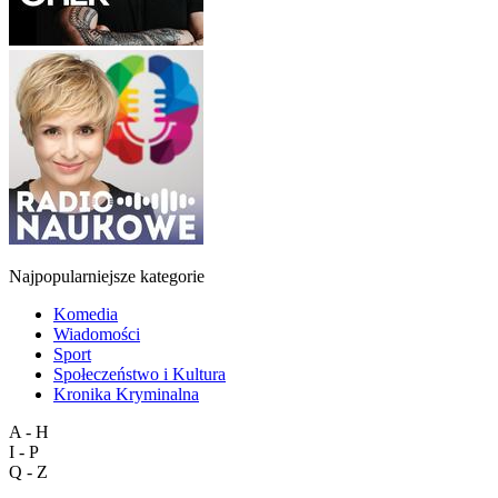
Najpopularniejsze kategorie
Komedia
Wiadomości
Sport
Społeczeństwo i Kultura
Kronika Kryminalna
A - H
I - P
Q - Z