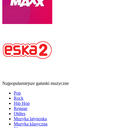
Najpopularniejsze gatunki muzyczne
Pop
Rock
Hip Hop
Reggae
Oldies
Muzyka latynoska
Muzyka klasyczna