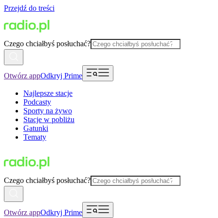
Przejdź do treści
Czego chciałbyś posłuchać?
Otwórz app
Odkryj Prime
Najlepsze stacje
Podcasty
Sporty na żywo
Stacje w pobliżu
Gatunki
Tematy
Czego chciałbyś posłuchać?
Otwórz app
Odkryj Prime