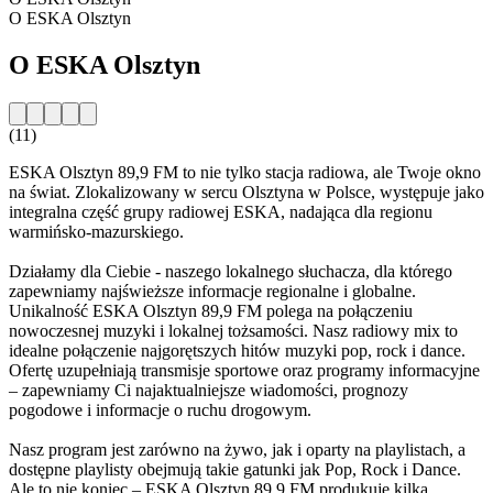
O ESKA Olsztyn
O ESKA Olsztyn
(11)
ESKA Olsztyn 89,9 FM to nie tylko stacja radiowa, ale Twoje okno
na świat. Zlokalizowany w sercu Olsztyna w Polsce, występuje jako
integralna część grupy radiowej ESKA, nadająca dla regionu
warmińsko-mazurskiego.
Działamy dla Ciebie - naszego lokalnego słuchacza, dla którego
zapewniamy najświeższe informacje regionalne i globalne.
Unikalność ESKA Olsztyn 89,9 FM polega na połączeniu
nowoczesnej muzyki i lokalnej tożsamości. Nasz radiowy mix to
idealne połączenie najgorętszych hitów muzyki pop, rock i dance.
Ofertę uzupełniają transmisje sportowe oraz programy informacyjne
– zapewniamy Ci najaktualniejsze wiadomości, prognozy
pogodowe i informacje o ruchu drogowym.
Nasz program jest zarówno na żywo, jak i oparty na playlistach, a
dostępne playlisty obejmują takie gatunki jak Pop, Rock i Dance.
Ale to nie koniec – ESKA Olsztyn 89,9 FM produkuje kilka