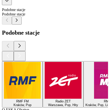
Podobne stacje
Podobne stacje
Podobne stacje
RMF FM
Radio ZET
RM
Kraków, Pop
Warszawa, Pop, Hity
Kraków, Pop, Lis
O ESKA Olsztyn