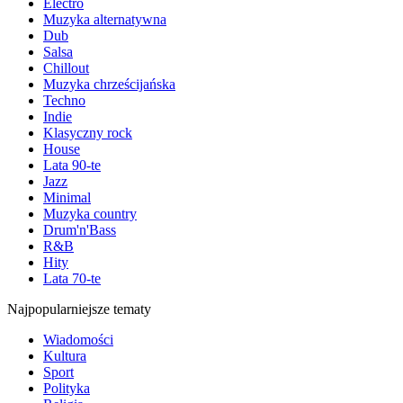
Electro
Muzyka alternatywna
Dub
Salsa
Chillout
Muzyka chrześcijańska
Techno
Indie
Klasyczny rock
House
Lata 90-te
Jazz
Minimal
Muzyka country
Drum'n'Bass
R&B
Hity
Lata 70-te
Najpopularniejsze tematy
Wiadomości
Kultura
Sport
Polityka