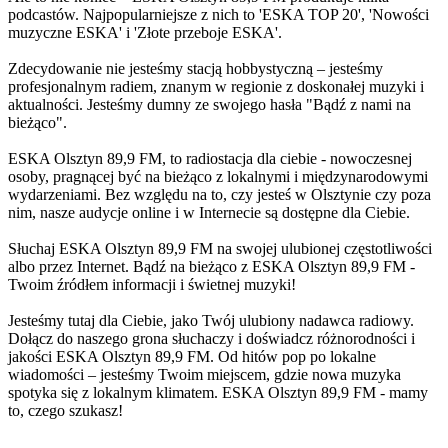
podcastów. Najpopularniejsze z nich to 'ESKA TOP 20', 'Nowości
muzyczne ESKA' i 'Złote przeboje ESKA'.
Zdecydowanie nie jesteśmy stacją hobbystyczną – jesteśmy
profesjonalnym radiem, znanym w regionie z doskonałej muzyki i
aktualności. Jesteśmy dumny ze swojego hasła "Bądź z nami na
bieżąco".
ESKA Olsztyn 89,9 FM, to radiostacja dla ciebie - nowoczesnej
osoby, pragnącej być na bieżąco z lokalnymi i międzynarodowymi
wydarzeniami. Bez względu na to, czy jesteś w Olsztynie czy poza
nim, nasze audycje online i w Internecie są dostępne dla Ciebie.
Słuchaj ESKA Olsztyn 89,9 FM na swojej ulubionej częstotliwości
albo przez Internet. Bądź na bieżąco z ESKA Olsztyn 89,9 FM -
Twoim źródłem informacji i świetnej muzyki!
Jesteśmy tutaj dla Ciebie, jako Twój ulubiony nadawca radiowy.
Dołącz do naszego grona słuchaczy i doświadcz różnorodności i
jakości ESKA Olsztyn 89,9 FM. Od hitów pop po lokalne
wiadomości – jesteśmy Twoim miejscem, gdzie nowa muzyka
spotyka się z lokalnym klimatem. ESKA Olsztyn 89,9 FM - mamy
to, czego szukasz!
Strona internetowa stacji