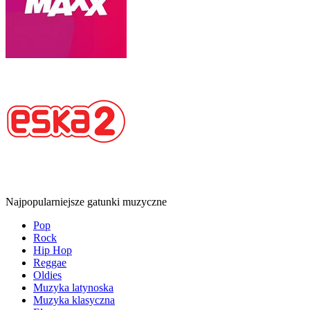
Najpopularniejsze gatunki muzyczne
Pop
Rock
Hip Hop
Reggae
Oldies
Muzyka latynoska
Muzyka klasyczna