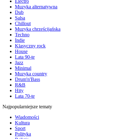
Electro
Muzyka alternatywna
Dub
Salsa
Chillout
Muzyka chrześcijańska
Techno
Indie
Klasyczny rock
House
Lata 90-te
Jazz
Minimal
Muzyka country
Drum'n'Bass
R&B
Hity
Lata 70-te
Najpopularniejsze tematy
Wiadomości
Kultura
Sport
Polityka