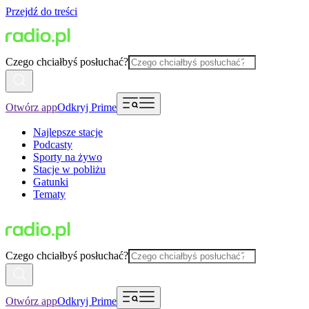
Przejdź do treści
Czego chciałbyś posłuchać?
Otwórz app
Odkryj Prime
Najlepsze stacje
Podcasty
Sporty na żywo
Stacje w pobliżu
Gatunki
Tematy
Czego chciałbyś posłuchać?
Otwórz app
Odkryj Prime