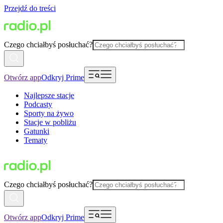
Przejdź do treści
Czego chciałbyś posłuchać?
Otwórz app
Odkryj Prime
Najlepsze stacje
Podcasty
Sporty na żywo
Stacje w pobliżu
Gatunki
Tematy
Czego chciałbyś posłuchać?
Otwórz app
Odkryj Prime