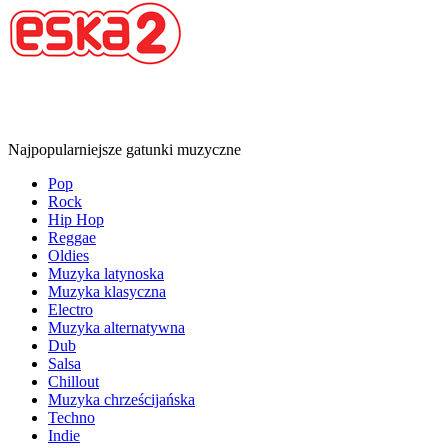
Najpopularniejsze gatunki muzyczne
Pop
Rock
Hip Hop
Reggae
Oldies
Muzyka latynoska
Muzyka klasyczna
Electro
Muzyka alternatywna
Dub
Salsa
Chillout
Muzyka chrześcijańska
Techno
Indie