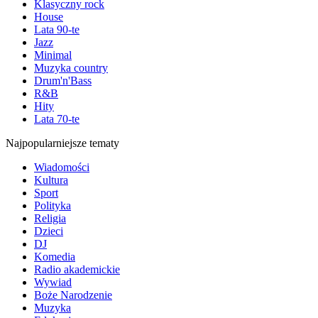
Klasyczny rock
House
Lata 90-te
Jazz
Minimal
Muzyka country
Drum'n'Bass
R&B
Hity
Lata 70-te
Najpopularniejsze tematy
Wiadomości
Kultura
Sport
Polityka
Religia
Dzieci
DJ
Komedia
Radio akademickie
Wywiad
Boże Narodzenie
Muzyka