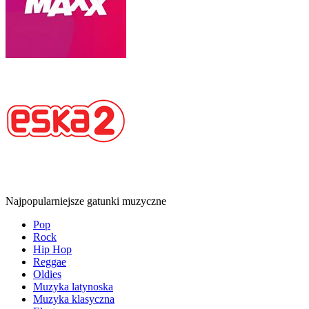
Najpopularniejsze gatunki muzyczne
Pop
Rock
Hip Hop
Reggae
Oldies
Muzyka latynoska
Muzyka klasyczna