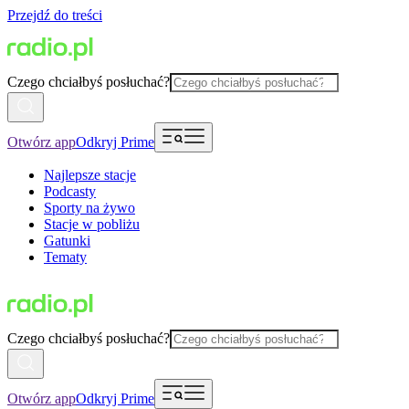
Przejdź do treści
Czego chciałbyś posłuchać?
Otwórz app
Odkryj Prime
Najlepsze stacje
Podcasty
Sporty na żywo
Stacje w pobliżu
Gatunki
Tematy
Czego chciałbyś posłuchać?
Otwórz app
Odkryj Prime