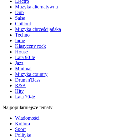
Electro
Muzyka alternatywna
Dub
Salsa
Chillout
Muzyka chrześcijańska
Techno
Indie
Klasyczny rock
House
Lata 90-te
Jazz
Minimal
Muzyka country
Drum'n'Bass
R&B
Hity
Lata 70-te
Najpopularniejsze tematy
Wiadomości
Kultura
Sport
Polityka