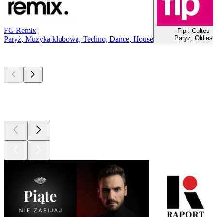
FG Remix
Fip : Cultes
Paryż, Oldies
Paryż, Muzyka klubowa, Techno, Dance, House
Najlepsze
podcasty
Najlepsze
podcasty
Najlepsze
podcasty