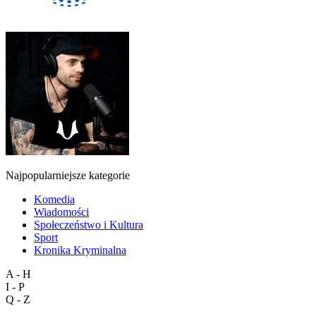
Najpopularniejsze kategorie
Komedia
Wiadomości
Społeczeństwo i Kultura
Sport
Kronika Kryminalna
A - H
I - P
Q - Z