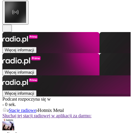
Więcej informacji
Więcej informacji
Więcej informacji
Podcast rozpoczyna się w
- 0 sek.
Stacje radiowe
Hotmix Metal
Słuchaj tej stacji radiowej w aplikacji za darmo: