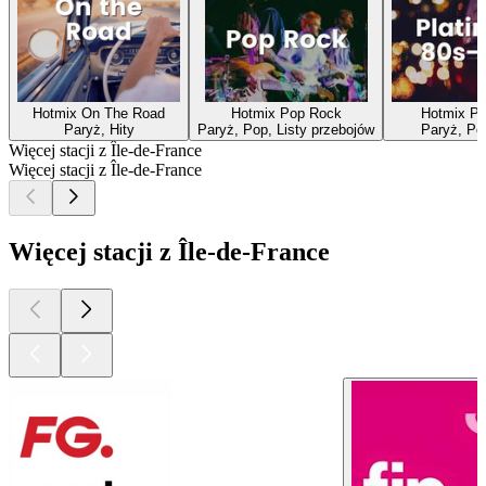
Hotmix On The Road
Hotmix Pop Rock
Hotmix Pl
Paryż, Hity
Paryż, Pop, Listy przebojów
Paryż, Pop
Więcej stacji z Île-de-France
Więcej stacji z Île-de-France
Więcej stacji z Île-de-France