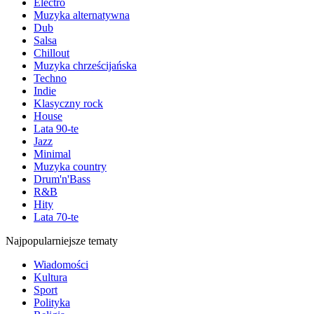
Electro
Muzyka alternatywna
Dub
Salsa
Chillout
Muzyka chrześcijańska
Techno
Indie
Klasyczny rock
House
Lata 90-te
Jazz
Minimal
Muzyka country
Drum'n'Bass
R&B
Hity
Lata 70-te
Najpopularniejsze tematy
Wiadomości
Kultura
Sport
Polityka