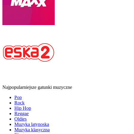
Najpopularniejsze gatunki muzyczne
Pop
Rock
Hip Hop
Reggae
Oldies
Muzyka latynoska
Muzyka klasyczna