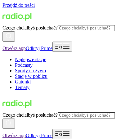
Przejdź do treści
Czego chciałbyś posłuchać?
Otwórz app
Odkryj Prime
Najlepsze stacje
Podcasty
Sporty na żywo
Stacje w pobliżu
Gatunki
Tematy
Czego chciałbyś posłuchać?
Otwórz app
Odkryj Prime