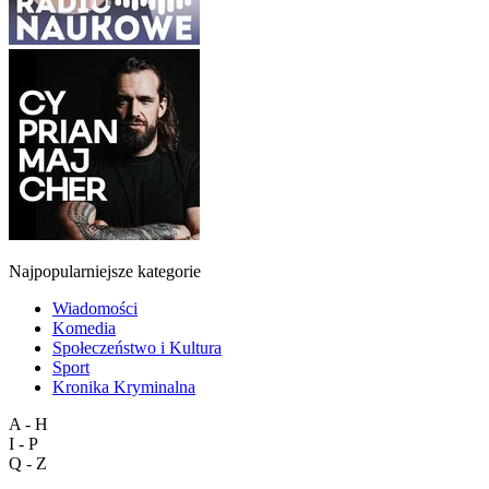
Najpopularniejsze kategorie
Wiadomości
Komedia
Społeczeństwo i Kultura
Sport
Kronika Kryminalna
A - H
I - P
Q - Z