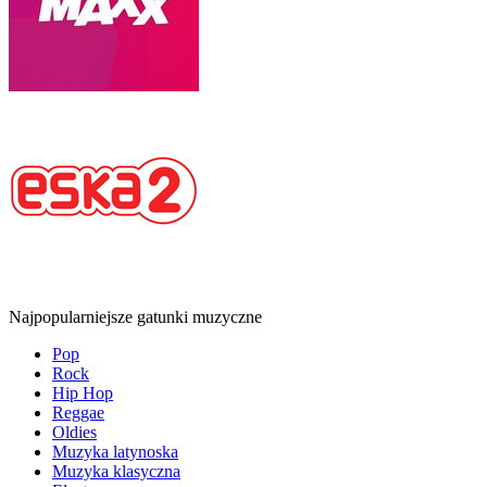
Najpopularniejsze gatunki muzyczne
Pop
Rock
Hip Hop
Reggae
Oldies
Muzyka latynoska
Muzyka klasyczna