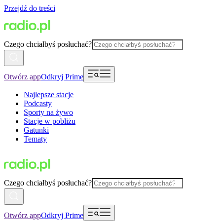
Przejdź do treści
Czego chciałbyś posłuchać?
Otwórz app
Odkryj Prime
Najlepsze stacje
Podcasty
Sporty na żywo
Stacje w pobliżu
Gatunki
Tematy
Czego chciałbyś posłuchać?
Otwórz app
Odkryj Prime