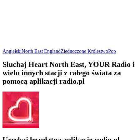
Angielski
North East England
Zjednoczone Królestwo
Pop
Słuchaj Heart North East, YOUR Radio i
wielu innych stacji z całego świata za
pomocą aplikacji radio.pl
Uzyskaj bezpłatną aplikację radio.pl