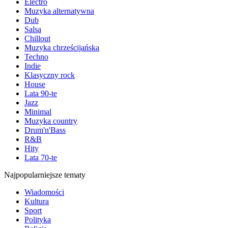
Electro
Muzyka alternatywna
Dub
Salsa
Chillout
Muzyka chrześcijańska
Techno
Indie
Klasyczny rock
House
Lata 90-te
Jazz
Minimal
Muzyka country
Drum'n'Bass
R&B
Hity
Lata 70-te
Najpopularniejsze tematy
Wiadomości
Kultura
Sport
Polityka