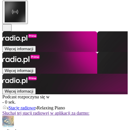
Więcej informacji
Więcej informacji
Więcej informacji
Podcast rozpoczyna się w
- 0 sek.
Stacje radiowe
Relaxing Piano
Słuchaj tej stacji radiowej w aplikacji za darmo: