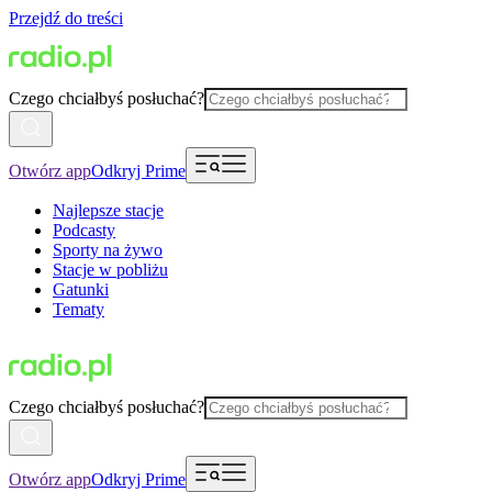
Przejdź do treści
Czego chciałbyś posłuchać?
Otwórz app
Odkryj Prime
Najlepsze stacje
Podcasty
Sporty na żywo
Stacje w pobliżu
Gatunki
Tematy
Czego chciałbyś posłuchać?
Otwórz app
Odkryj Prime