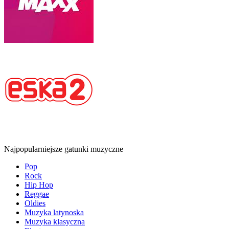
Najpopularniejsze gatunki muzyczne
Pop
Rock
Hip Hop
Reggae
Oldies
Muzyka latynoska
Muzyka klasyczna