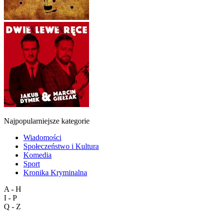
Najpopularniejsze kategorie
Wiadomości
Społeczeństwo i Kultura
Komedia
Sport
Kronika Kryminalna
A - H
I - P
Q - Z