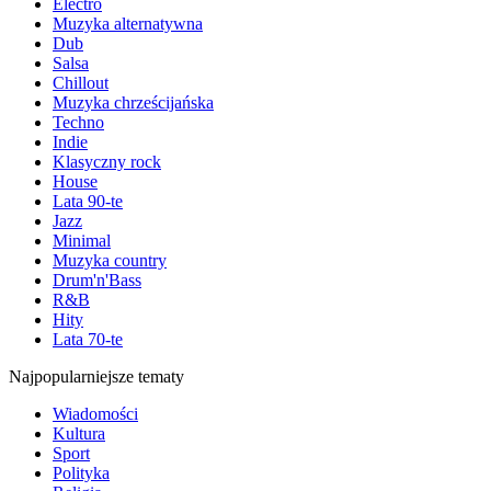
Electro
Muzyka alternatywna
Dub
Salsa
Chillout
Muzyka chrześcijańska
Techno
Indie
Klasyczny rock
House
Lata 90-te
Jazz
Minimal
Muzyka country
Drum'n'Bass
R&B
Hity
Lata 70-te
Najpopularniejsze tematy
Wiadomości
Kultura
Sport
Polityka