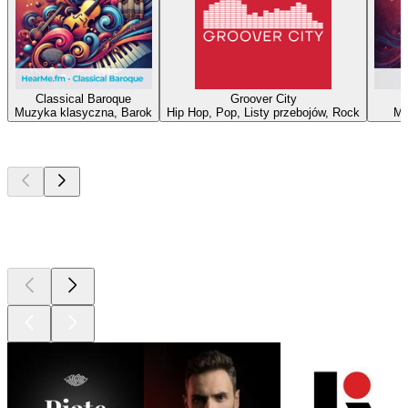
Classical Baroque
Groover City
Muzyka klasyczna, Barok
Hip Hop, Pop, Listy przebojów, Rock
Mu
Najlepsze
podcasty
Najlepsze
podcasty
Najlepsze
podcasty