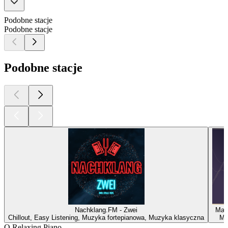
Podobne stacje
Podobne stacje
Podobne stacje
Nachklang.FM - Zwei
Mad 
Chillout, Easy Listening, Muzyka fortepianowa, Muzyka klasyczna
Mu
O Relaxing Piano