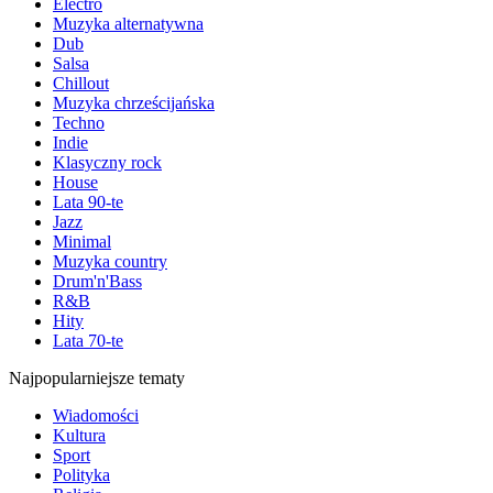
Electro
Muzyka alternatywna
Dub
Salsa
Chillout
Muzyka chrześcijańska
Techno
Indie
Klasyczny rock
House
Lata 90-te
Jazz
Minimal
Muzyka country
Drum'n'Bass
R&B
Hity
Lata 70-te
Najpopularniejsze tematy
Wiadomości
Kultura
Sport
Polityka