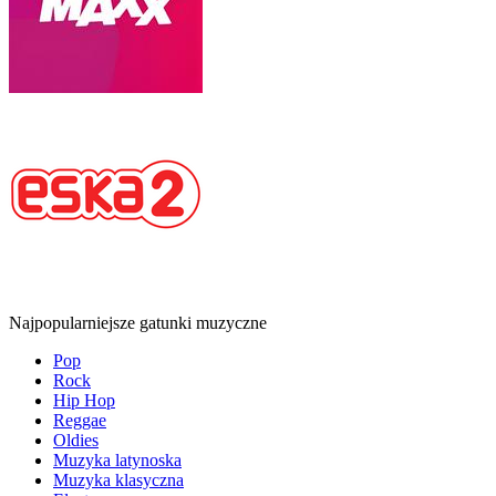
Najpopularniejsze gatunki muzyczne
Pop
Rock
Hip Hop
Reggae
Oldies
Muzyka latynoska
Muzyka klasyczna