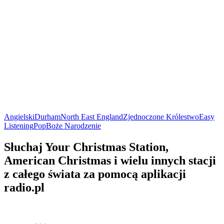
Angielski
Durham
North East England
Zjednoczone Królestwo
Easy
Listening
Pop
Boże Narodzenie
Słuchaj Your Christmas Station,
American Christmas i wielu innych stacji
z całego świata za pomocą aplikacji
radio.pl