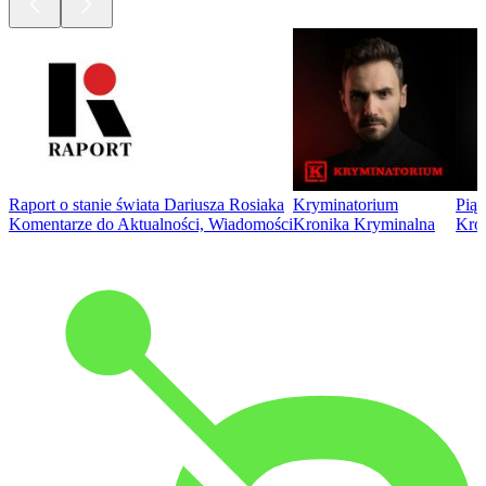
Raport o stanie świata Dariusza Rosiaka
Kryminatorium
Piąt
Komentarze do Aktualności, Wiadomości
Kronika Kryminalna
Kro