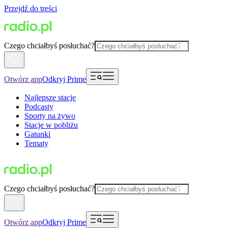
Przejdź do treści
Czego chciałbyś posłuchać?
Otwórz app
Odkryj Prime
Najlepsze stacje
Podcasty
Sporty na żywo
Stacje w pobliżu
Gatunki
Tematy
Czego chciałbyś posłuchać?
Otwórz app
Odkryj Prime