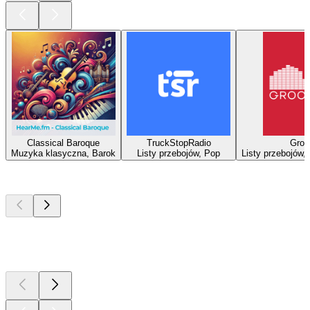
Classical Baroque
TruckStopRadio
Groo
Muzyka klasyczna, Barok
Listy przebojów, Pop
Listy przebojów,
Najlepsze
podcasty
Najlepsze
podcasty
Najlepsze
podcasty