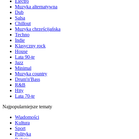
Electro
Muzyka alternatywna
Dub
Salsa
Chillout
Muzyka chrześcijańska
Techno
Indie
Klasyczny rock
House
Lata 90-te
Jazz
Minimal
Muzyka country
Drum'n'Bass
R&B
Hity
Lata 70-te
Najpopularniejsze tematy
Wiadomości
Kultura
Sport
Polityka