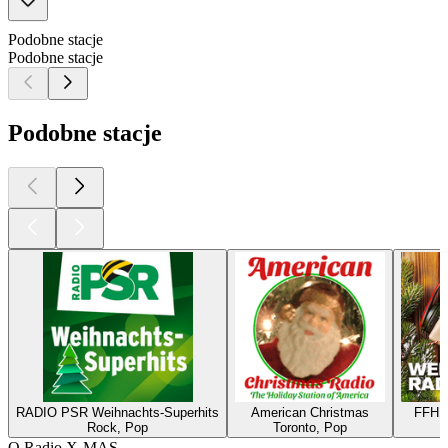
Podobne stacje
Podobne stacje
Podobne stacje
RADIO PSR Weihnachts-Superhits
American Christmas
FFH W
Rock, Pop
Toronto, Pop
O Radio X-MAS