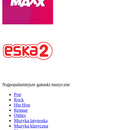
Najpopularniejsze gatunki muzyczne
Pop
Rock
Hip Hop
Reggae
Oldies
Muzyka latynoska
Muzyka klasyczna