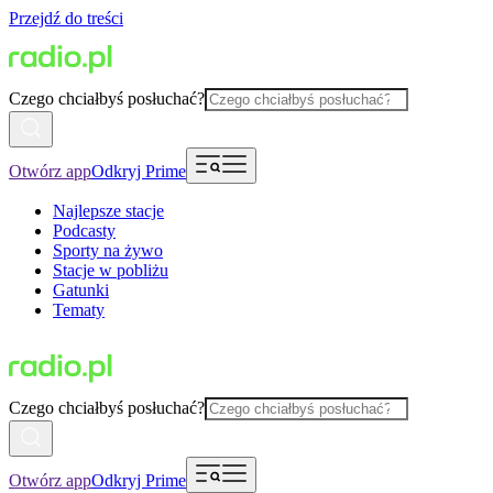
Przejdź do treści
Czego chciałbyś posłuchać?
Otwórz app
Odkryj Prime
Najlepsze stacje
Podcasty
Sporty na żywo
Stacje w pobliżu
Gatunki
Tematy
Czego chciałbyś posłuchać?
Otwórz app
Odkryj Prime