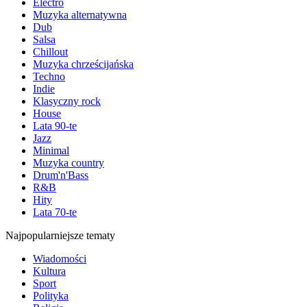
Electro
Muzyka alternatywna
Dub
Salsa
Chillout
Muzyka chrześcijańska
Techno
Indie
Klasyczny rock
House
Lata 90-te
Jazz
Minimal
Muzyka country
Drum'n'Bass
R&B
Hity
Lata 70-te
Najpopularniejsze tematy
Wiadomości
Kultura
Sport
Polityka