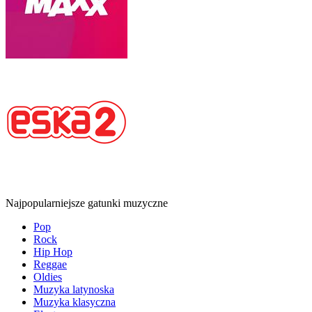
Najpopularniejsze gatunki muzyczne
Pop
Rock
Hip Hop
Reggae
Oldies
Muzyka latynoska
Muzyka klasyczna