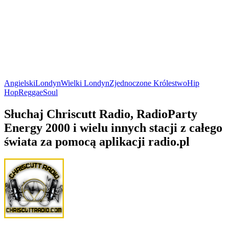
Angielski
Londyn
Wielki Londyn
Zjednoczone Królestwo
Hip
Hop
Reggae
Soul
Słuchaj Chriscutt Radio, RadioParty
Energy 2000 i wielu innych stacji z całego
świata za pomocą aplikacji radio.pl