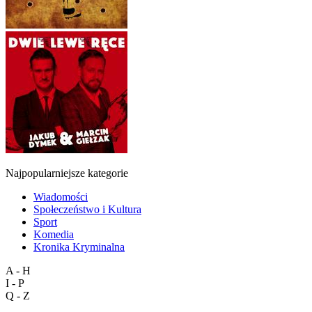
Najpopularniejsze kategorie
Wiadomości
Społeczeństwo i Kultura
Sport
Komedia
Kronika Kryminalna
A - H
I - P
Q - Z