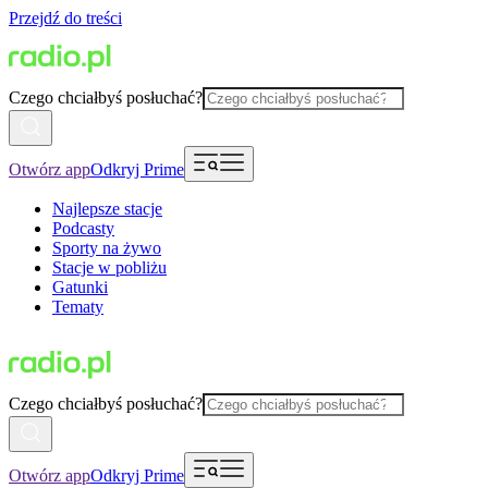
Przejdź do treści
Czego chciałbyś posłuchać?
Otwórz app
Odkryj Prime
Najlepsze stacje
Podcasty
Sporty na żywo
Stacje w pobliżu
Gatunki
Tematy
Czego chciałbyś posłuchać?
Otwórz app
Odkryj Prime