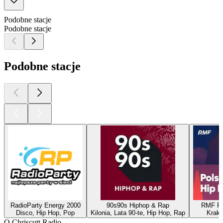
Podobne stacje
Podobne stacje
Podobne stacje
RadioParty Energy 2000
90s90s Hiphop & Rap
RMF Po
Disco, Hip Hop, Pop
Kilonia, Lata 90-te, Hip Hop, Rap
Krakó
O Chriscutt Radio