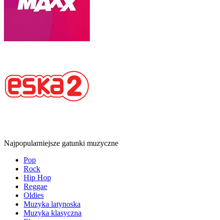
Najpopularniejsze gatunki muzyczne
Pop
Rock
Hip Hop
Reggae
Oldies
Muzyka latynoska
Muzyka klasyczna