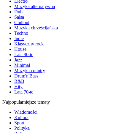
Electro
Muzyka alternatywna
Dub
Salsa
Chillout
Muzyka chrześcijańska
Techno
Indie
Klasyczny rock
House
Lata 90-te
Jazz
Minimal
Muzyka country
Drum'n'Bass
R&B
Hity
Lata 70-te
Najpopularniejsze tematy
Wiadomości
Kultura
Sport
Polityka