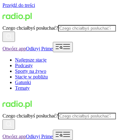
Przejdź do treści
Czego chciałbyś posłuchać?
Otwórz app
Odkryj Prime
Najlepsze stacje
Podcasty
Sporty na żywo
Stacje w pobliżu
Gatunki
Tematy
Czego chciałbyś posłuchać?
Otwórz app
Odkryj Prime