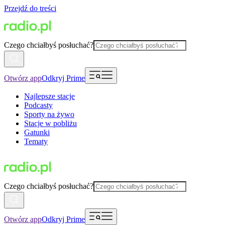
Przejdź do treści
Czego chciałbyś posłuchać?
Otwórz app
Odkryj Prime
Najlepsze stacje
Podcasty
Sporty na żywo
Stacje w pobliżu
Gatunki
Tematy
Czego chciałbyś posłuchać?
Otwórz app
Odkryj Prime