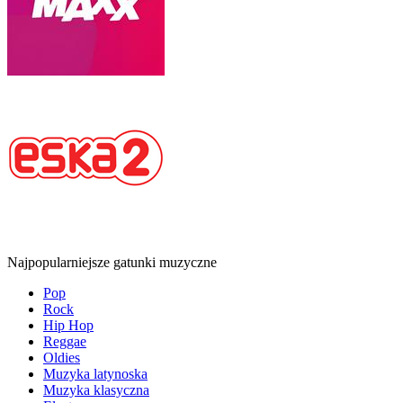
Najpopularniejsze gatunki muzyczne
Pop
Rock
Hip Hop
Reggae
Oldies
Muzyka latynoska
Muzyka klasyczna