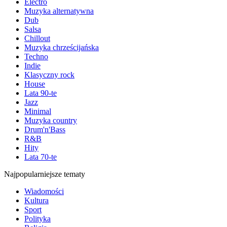
Electro
Muzyka alternatywna
Dub
Salsa
Chillout
Muzyka chrześcijańska
Techno
Indie
Klasyczny rock
House
Lata 90-te
Jazz
Minimal
Muzyka country
Drum'n'Bass
R&B
Hity
Lata 70-te
Najpopularniejsze tematy
Wiadomości
Kultura
Sport
Polityka