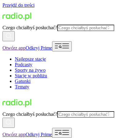
Przejdź do treści
Czego chciałbyś posłuchać?
Otwórz app
Odkryj Prime
Najlepsze stacje
Podcasty
Sporty na żywo
Stacje w pobliżu
Gatunki
Tematy
Czego chciałbyś posłuchać?
Otwórz app
Odkryj Prime