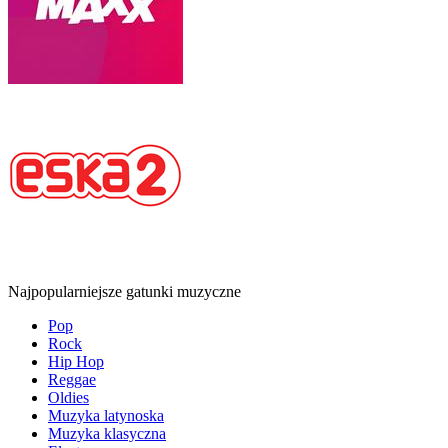
Najpopularniejsze gatunki muzyczne
Pop
Rock
Hip Hop
Reggae
Oldies
Muzyka latynoska
Muzyka klasyczna