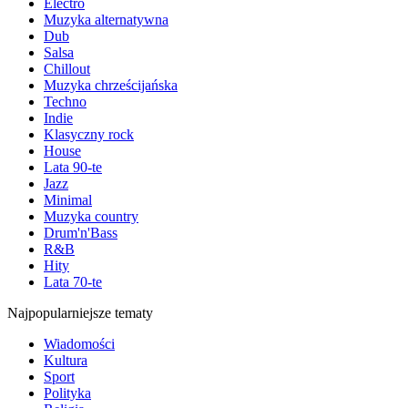
Electro
Muzyka alternatywna
Dub
Salsa
Chillout
Muzyka chrześcijańska
Techno
Indie
Klasyczny rock
House
Lata 90-te
Jazz
Minimal
Muzyka country
Drum'n'Bass
R&B
Hity
Lata 70-te
Najpopularniejsze tematy
Wiadomości
Kultura
Sport
Polityka