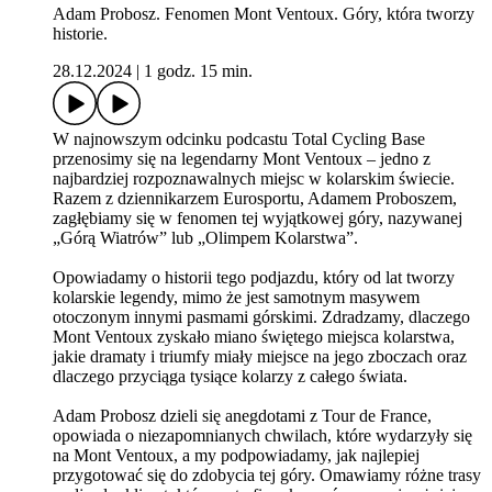
Adam Probosz. Fenomen Mont Ventoux. Góry, która tworzy
historie.
28.12.2024
|
1 godz. 15 min.
W najnowszym odcinku podcastu Total Cycling Base
przenosimy się na legendarny Mont Ventoux – jedno z
najbardziej rozpoznawalnych miejsc w kolarskim świecie.
Razem z dziennikarzem Eurosportu, Adamem Proboszem,
zagłębiamy się w fenomen tej wyjątkowej góry, nazywanej
„Górą Wiatrów” lub „Olimpem Kolarstwa”.
Opowiadamy o historii tego podjazdu, który od lat tworzy
kolarskie legendy, mimo że jest samotnym masywem
otoczonym innymi pasmami górskimi. Zdradzamy, dlaczego
Mont Ventoux zyskało miano świętego miejsca kolarstwa,
jakie dramaty i triumfy miały miejsce na jego zboczach oraz
dlaczego przyciąga tysiące kolarzy z całego świata.
Adam Probosz dzieli się anegdotami z Tour de France,
opowiada o niezapomnianych chwilach, które wydarzyły się
na Mont Ventoux, a my podpowiadamy, jak najlepiej
przygotować się do zdobycia tej góry. Omawiamy różne trasy