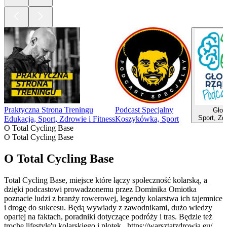
Praktyczna Strona Treningu
Podcast Specjalny
Głow
Sport, Zd
Edukacja, Sport, Zdrowie i Fitness
Koszykówka, Sport
O Total Cycling Base
O Total Cycling Base
O Total Cycling Base
Total Cycling Base, miejsce które łączy społeczność kolarską, a
dzięki podcastowi prowadzonemu przez Dominika Omiotka
poznacie ludzi z branży rowerowej, legendy kolarstwa ich tajemnice
i drogę do sukcesu. Będą wywiady z zawodnikami, dużo wiedzy
opartej na faktach, poradniki dotyczące podróży i tras. Będzie też
trochę lifestyle'u kolarskiego i plotek . https://warsztatzdrowia.eu/