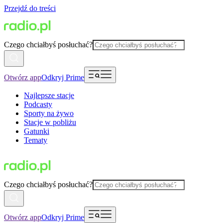
Przejdź do treści
Czego chciałbyś posłuchać?
Otwórz app
Odkryj Prime
Najlepsze stacje
Podcasty
Sporty na żywo
Stacje w pobliżu
Gatunki
Tematy
Czego chciałbyś posłuchać?
Otwórz app
Odkryj Prime