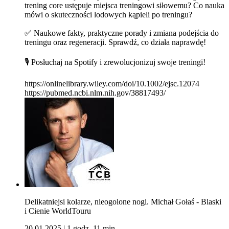
trening core ustępuje miejsca treningowi siłowemu? Co nauka
mówi o skuteczności lodowych kąpieli po treningu?
✅ Naukowe fakty, praktyczne porady i zmiana podejścia do
treningu oraz regeneracji. Sprawdź, co działa naprawdę!
🎙️ Posłuchaj na Spotify i zrewolucjonizuj swoje treningi!
https://onlinelibrary.wiley.com/doi/10.1002/ejsc.12074
https://pubmed.ncbi.nlm.nih.gov/38817493/
Delikatniejsi kolarze, nieogolone nogi. Michał Gołaś - Blaski
i Cienie WorldTouru
20.01.2025
|
1 godz. 11 min.