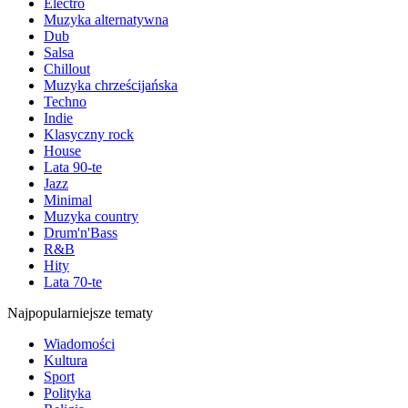
Electro
Muzyka alternatywna
Dub
Salsa
Chillout
Muzyka chrześcijańska
Techno
Indie
Klasyczny rock
House
Lata 90-te
Jazz
Minimal
Muzyka country
Drum'n'Bass
R&B
Hity
Lata 70-te
Najpopularniejsze tematy
Wiadomości
Kultura
Sport
Polityka