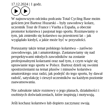
17.12.2024
|
1 godz.
W najnowszym odcinku podcastu Total Cycling Base moim
gościem jest Bartosz Huzarski – były zawodowy kolarz,
uczestnik Tour de France i Vuelta a España, a obecnie
promotor kolarstwa i pasjonat tego sportu. Rozmawiamy o
tym, jak zmieniło się kolarstwo na przestrzeni lat – jak
wyglądało kiedyś, a jakie może być w przyszłości.
Poruszamy także temat polskiego kolarstwa – zarówno
zawodowego, jak i amatorskiego. Zastanawiamy się nad
perspektywami młodych zawodników na zostanie
profesjonalnymi kolarzami oraz nad tym, z czym wiąże się
uprawianie tego sportu w Polsce. Bartosz dzieli się swoimi
spostrzeżeniami na temat plusów i minusów kolarstwa
amatorskiego oraz radzi, jak podejść do tego sportu, by dawał
radość, satysfakcję i cieszył uczestników na każdym poziomie
zaawansowania.
Nie zabraknie także rozmowy o jego planach, działalności i
osobistych doświadczeniach, które inspirują i motywują.
Jeśli kochasz kolarstwo lub dopiero zaczynasz swoją