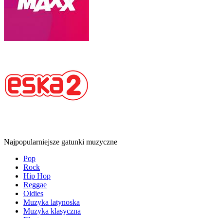
Najpopularniejsze gatunki muzyczne
Pop
Rock
Hip Hop
Reggae
Oldies
Muzyka latynoska
Muzyka klasyczna