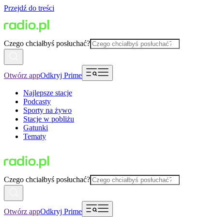
Przejdź do treści
Czego chciałbyś posłuchać?
Otwórz app
Odkryj Prime
Najlepsze stacje
Podcasty
Sporty na żywo
Stacje w pobliżu
Gatunki
Tematy
Czego chciałbyś posłuchać?
Otwórz app
Odkryj Prime