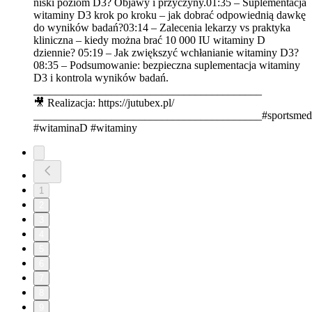
niski poziom D3? Objawy i przyczyny.01:35 – Suplementacja
witaminy D3 krok po kroku – jak dobrać odpowiednią dawkę
do wyników badań?03:14 – Zalecenia lekarzy vs praktyka
kliniczna – kiedy można brać 10 000 IU witaminy D
dziennie? 05:19 – Jak zwiększyć wchłanianie witaminy D3?
08:35 – Podsumowanie: bezpieczna suplementacja witaminy
D3 i kontrola wyników badań.
_________________________________________
🎥 Realizacja: https://jutubex.pl/
_________________________________________#sportsmed
#witaminaD #witaminy
1
2
3
4
5
6
7
8
9