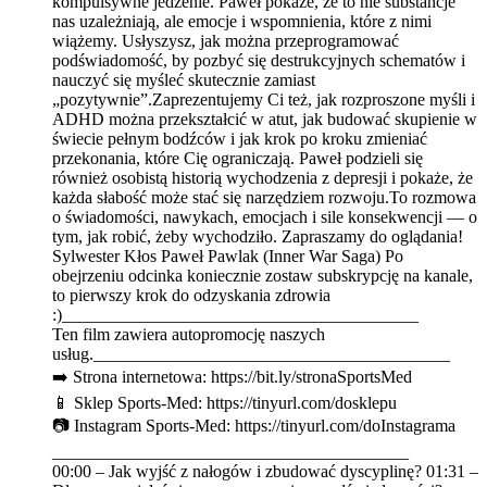
kompulsywne jedzenie. Paweł pokaże, że to nie substancje
nas uzależniają, ale emocje i wspomnienia, które z nimi
wiążemy. Usłyszysz, jak można przeprogramować
podświadomość, by pozbyć się destrukcyjnych schematów i
nauczyć się myśleć skutecznie zamiast
„pozytywnie”.Zaprezentujemy Ci też, jak rozproszone myśli i
ADHD można przekształcić w atut, jak budować skupienie w
świecie pełnym bodźców i jak krok po kroku zmieniać
przekonania, które Cię ograniczają. Paweł podzieli się
również osobistą historią wychodzenia z depresji i pokaże, że
każda słabość może stać się narzędziem rozwoju.To rozmowa
o świadomości, nawykach, emocjach i sile konsekwencji — o
tym, jak robić, żeby wychodziło. Zapraszamy do oglądania!
Sylwester Kłos Paweł Pawlak (Inner War Saga) Po
obejrzeniu odcinka koniecznie zostaw subskrypcję na kanale,
to pierwszy krok do odzyskania zdrowia
:)_________________________________________
Ten film zawiera autopromocję naszych
usług._________________________________________
➡️ Strona internetowa: https://bit.ly/stronaSportsMed
📱 Sklep Sports-Med: https://tinyurl.com/dosklepu
📷 Instagram Sports-Med: https://tinyurl.com/doInstagrama
_________________________________________
00:00 – Jak wyjść z nałogów i zbudować dyscyplinę? 01:31 –