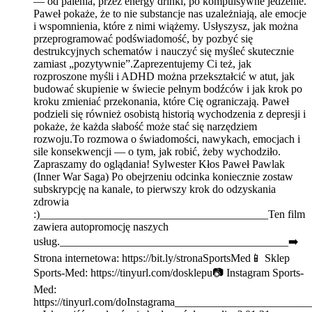
— od palenia, przez energy drinki, po kompulsywne jedzenie.
Paweł pokaże, że to nie substancje nas uzależniają, ale emocje
i wspomnienia, które z nimi wiążemy. Usłyszysz, jak można
przeprogramować podświadomość, by pozbyć się
destrukcyjnych schematów i nauczyć się myśleć skutecznie
zamiast „pozytywnie”.Zaprezentujemy Ci też, jak
rozproszone myśli i ADHD można przekształcić w atut, jak
budować skupienie w świecie pełnym bodźców i jak krok po
kroku zmieniać przekonania, które Cię ograniczają. Paweł
podzieli się również osobistą historią wychodzenia z depresji i
pokaże, że każda słabość może stać się narzędziem
rozwoju.To rozmowa o świadomości, nawykach, emocjach i
sile konsekwencji — o tym, jak robić, żeby wychodziło.
Zapraszamy do oglądania! Sylwester Kłos Paweł Pawlak
(Inner War Saga) Po obejrzeniu odcinka koniecznie zostaw
subskrypcję na kanale, to pierwszy krok do odzyskania
zdrowia
:)_________________________________________Ten film
zawiera autopromocję naszych
usług._________________________________________➡️
Strona internetowa: https://bit.ly/stronaSportsMed📱 Sklep
Sports-Med: https://tinyurl.com/dosklepu📷 Instagram Sports-
Med:
https://tinyurl.com/doInstagrama_______________________