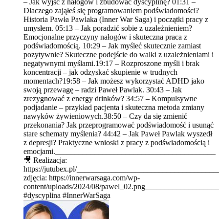
– Jak wyjść z nałogów i zbudować dyscyplinę? 01:31 –
Dlaczego zająłeś się programowaniem podświadomości?
Historia Pawła Pawlaka (Inner War Saga) i początki pracy z
umysłem. 05:13 – Jak poradzić sobie z uzależnieniem?
Emocjonalne przyczyny nałogów i skuteczna praca z
podświadomością. 10:29 – Jak myśleć skutecznie zamiast
pozytywnie? Skuteczne podejście do walki z uzależnieniami i
negatywnymi myślami.19:17 – Rozproszone myśli i brak
koncentracji – jak odzyskać skupienie w trudnych
momentach?19:58 – Jak możesz wykorzystać ADHD jako
swoją przewagę – radzi Paweł Pawlak. 30:43 – Jak
zrezygnować z energy drinków? 34:57 – Kompulsywne
podjadanie – przykład pacjenta i skuteczna metoda zmiany
nawyków żywieniowych.38:50 – Czy da się zmienić
przekonania? Jak przeprogramować podświadomość i usunąć
stare schematy myślenia? 44:42 – Jak Paweł Pawlak wyszedł
z depresji? Praktyczne wnioski z pracy z podświadomością i
emocjami._________________________________________
🎥 Realizacja:
https://jutubex.pl/____________________________________
zdjęcia: https://innerwarsaga.com/wp-
content/uploads/2024/08/pawel_02.png_________________
#dyscyplina #InnerWarSaga