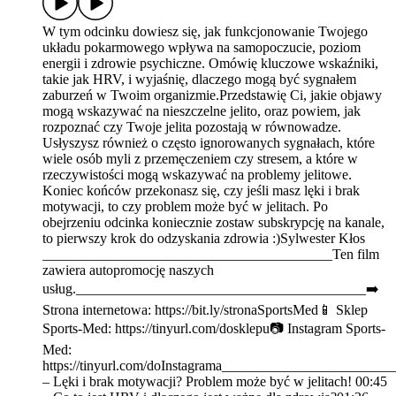
W tym odcinku dowiesz się, jak funkcjonowanie Twojego
układu pokarmowego wpływa na samopoczucie, poziom
energii i zdrowie psychiczne. Omówię kluczowe wskaźniki,
takie jak HRV, i wyjaśnię, dlaczego mogą być sygnałem
zaburzeń w Twoim organizmie.Przedstawię Ci, jakie objawy
mogą wskazywać na nieszczelne jelito, oraz powiem, jak
rozpoznać czy Twoje jelita pozostają w równowadze.
Usłyszysz również o często ignorowanych sygnałach, które
wiele osób myli z przemęczeniem czy stresem, a które w
rzeczywistości mogą wskazywać na problemy jelitowe.
Koniec końców przekonasz się, czy jeśli masz lęki i brak
motywacji, to czy problem może być w jelitach. Po
obejrzeniu odcinka koniecznie zostaw subskrypcję na kanale,
to pierwszy krok do odzyskania zdrowia :)Sylwester Kłos
_________________________________________Ten film
zawiera autopromocję naszych
usług._________________________________________➡️
Strona internetowa: https://bit.ly/stronaSportsMed📱 Sklep
Sports-Med: https://tinyurl.com/dosklepu📷 Instagram Sports-
Med:
https://tinyurl.com/doInstagrama_______________________
– Lęki i brak motywacji? Problem może być w jelitach! 00:45