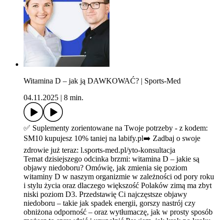
Witamina D – jak ją DAWKOWAĆ? | Sports-Med
04.11.2025
|
8 min.
✅ Suplementy zorientowane na Twoje potrzeby - z kodem:
SM10 kupujesz 10% taniej na labify.pl➡️ Zadbaj o swoje
zdrowie już teraz: l.sports-med.pl/yto-konsultacja
Temat dzisiejszego odcinka brzmi: witamina D – jakie są
objawy niedoboru? Omówię, jak zmienia się poziom
witaminy D w naszym organizmie w zależności od pory roku
i stylu życia oraz dlaczego większość Polaków zimą ma zbyt
niski poziom D3. Przedstawię Ci najczęstsze objawy
niedoboru – takie jak spadek energii, gorszy nastrój czy
obniżona odporność – oraz wytłumaczę, jak w prosty sposób