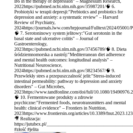
B6 in the therapy of depression" – Magnesium Research,
2022https://pubmed.ncbi.nlm.nih.gov/35987201/🧠 6.
Probiotyki w terapii depresji:"Prebiotics and probiotics for
depression and anxiety: a systematic review" – Harvard
Review of Psychiatry,
2024https://journals.lww.com/hrpjournal/Fulltext/2024/05001/
🧠 7. Serotoninowy system jelitowy:"Gut serotonin in the
basal state and ulcerative colitis" – Journal of
Gastroenterology,
2023https://pubmed.ncbi.nlm.nih.gov/37456789/🧠 8. Dieta
śródziemnomorska a nastrój:"Mediterranean diet adherence
and mental health outcomes: longitudinal analysis" –
Nutritional Neuroscience,
2024https://pubmed.ncbi.nlm.nih.gov/38234567/🧠 9.
Przewlekły stres a przepuszczalność jelit:"Stress-induced
intestinal permeability: pathway to depression and anxiety
disorders" – Gut Microbes,
2023https://www.tandfonline.com/doi/full/10.1080/19490976
🧠 10. Fermentowane produkty a zdrowie
psychiczne:"Fermented foods, neurotransmitters and mental
health: clinical evidence" – Frontiers in Nutrition,
2023https://www.frontiersin.org/articles/10.3389/fnut.202
🎥 Realizacja:
https://jutubex.pl/____________________________________
#złość #jelita