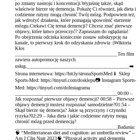
po zmiany nastroju i koncentracji.Wyjaśnię także, skąd
właściwie bierze się demencja. Pokażę Ci również, jak dieta i
codzienne rutyny mogą chronić Twój mózg. Podpowiem też,
jak wdrożyć działania, które pomagają spowolnić starzenie
mózgu.Ciekawi Cię temat demencji? Chcesz znać pierwsze
objawy, które łatwo przeoczyć? Zapraszam do oglądania!
Po obejrzeniu odcinka koniecznie zostaw subskrypcję na
kanale, to pierwszy krok do odzyskania zdrowia :)Wiktoria
Kłos
_________________________________________Ten film
zawiera autopromocję naszych
usług._________________________________________➡️
Strona internetowa: https://bit.ly/stronaSportsMed📱 Sklep
Sports-Med: https://tinyurl.com/dosklepu📷 Instagram Sports-
Med: https://tinyurl.com/doInstagrama
_________________________________________00:00 –
Jak rozpoznać pierwsze objawy demencji? 00:58 – Pierwsze
objawy demencji możesz rozpoznać samodzielnie?01:54 –
Skąd bierze się demencja? Jakie są przyczyny i czynniki
ryzyka?02:29 – Jaka dieta i jakie codzienne rutyny mogą
chronić mózg przed demencją?
_________________________________________Badania:
🧠 “Mediterranean diet and cognition: an umbrella review” –
Am J Clin Nutr 2023🧠 “Physical activity and dementia