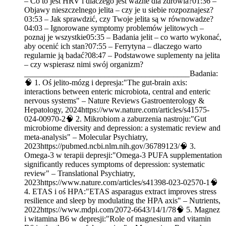
– Co to jest HRV i dlaczego jest ważne dla zdrowia?01:36 –
Objawy nieszczelnego jelita – czy je u siebie rozpoznajesz?
03:53 – Jak sprawdzić, czy Twoje jelita są w równowadze?
04:03 – Ignorowane symptomy problemów jelitowych –
poznaj je wszystkie05:35 – Badania jelit – co warto wykonać,
aby ocenić ich stan?07:55 – Ferrytyna – dlaczego warto
regularnie ją badać?08:47 – Podstawowe suplementy na jelita
– czy wspierasz nimi swój organizm?
_________________________________________Badania:
🧠 1. Oś jelito-mózg i depresja:"The gut-brain axis:
interactions between enteric microbiota, central and enteric
nervous systems" – Nature Reviews Gastroenterology &
Hepatology, 2024https://www.nature.com/articles/s41575-
024-00970-2🧠 2. Mikrobiom a zaburzenia nastroju:"Gut
microbiome diversity and depression: a systematic review and
meta-analysis" – Molecular Psychiatry,
2023https://pubmed.ncbi.nlm.nih.gov/36789123/🧠 3.
Omega-3 w terapii depresji:"Omega-3 PUFA supplementation
significantly reduces symptoms of depression: systematic
review" – Translational Psychiatry,
2023https://www.nature.com/articles/s41398-023-02570-1🧠
4. ETAS i oś HPA:"ETAS asparagus extract improves stress
resilience and sleep by modulating the HPA axis" – Nutrients,
2022https://www.mdpi.com/2072-6643/14/1/78🧠 5. Magnez
i witamina B6 w depresji:"Role of magnesium and vitamin