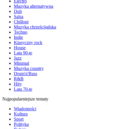
Electro
Muzyka alternatywna
Dub
Salsa
Chillout
Muzyka chrześcijańska
Techno
Indie
Klasyczny rock
House
Lata 90-te
Jazz
Minimal
Muzyka country
Drum'n'Bass
R&B
Hity
Lata 70-te
Najpopularniejsze tematy
Wiadomości
Kultura
Sport
Polityka