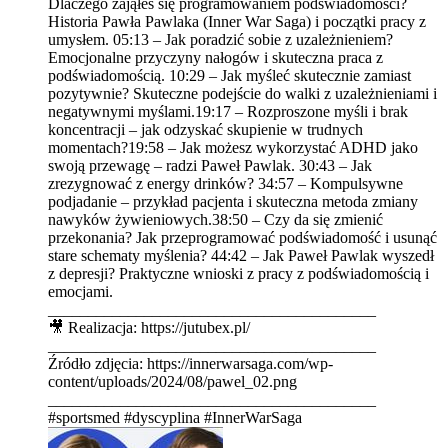
Dlaczego zająłeś się programowaniem podświadomości?
Historia Pawła Pawlaka (Inner War Saga) i początki pracy z
umysłem. 05:13 – Jak poradzić sobie z uzależnieniem?
Emocjonalne przyczyny nałogów i skuteczna praca z
podświadomością. 10:29 – Jak myśleć skutecznie zamiast
pozytywnie? Skuteczne podejście do walki z uzależnieniami i
negatywnymi myślami.19:17 – Rozproszone myśli i brak
koncentracji – jak odzyskać skupienie w trudnych
momentach?19:58 – Jak możesz wykorzystać ADHD jako
swoją przewagę – radzi Paweł Pawlak. 30:43 – Jak
zrezygnować z energy drinków? 34:57 – Kompulsywne
podjadanie – przykład pacjenta i skuteczna metoda zmiany
nawyków żywieniowych.38:50 – Czy da się zmienić
przekonania? Jak przeprogramować podświadomość i usunąć
stare schematy myślenia? 44:42 – Jak Paweł Pawlak wyszedł
z depresji? Praktyczne wnioski z pracy z podświadomością i
emocjami.
_________________________________________
🎥 Realizacja: https://jutubex.pl/
_________________________________________
Źródło zdjęcia: https://innerwarsaga.com/wp-
content/uploads/2024/08/pawel_02.png
_________________________________________
#sportsmed #dyscyplina #InnerWarSaga