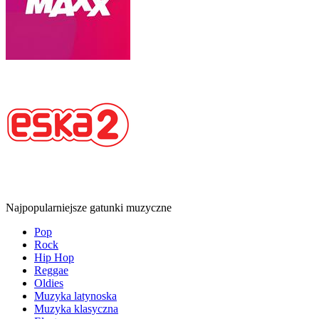
Najpopularniejsze gatunki muzyczne
Pop
Rock
Hip Hop
Reggae
Oldies
Muzyka latynoska
Muzyka klasyczna