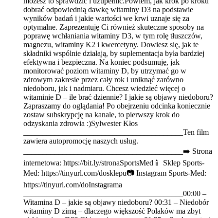
możesz to sprawdzić i uzupełnić.Powiem, jak krok po kroku
dobrać odpowiednią dawkę witaminy D3 na podstawie
wyników badań i jakie wartości we krwi uznaje się za
optymalne. Zaprezentuję Ci również skuteczne sposoby na
poprawę wchłaniania witaminy D3, w tym rolę tłuszczów,
magnezu, witaminy K2 i kwercetyny. Dowiesz się, jak te
składniki wspólnie działają, by suplementacja była bardziej
efektywna i bezpieczna. Na koniec podsumuję, jak
monitorować poziom witaminy D, by utrzymać go w
zdrowym zakresie przez cały rok i uniknąć zarówno
niedoboru, jak i nadmiaru. Chcesz wiedzieć więcej o
witaminie D – ile brać dziennie? I jakie są objawy niedoboru?
Zapraszamy do oglądania! Po obejrzeniu odcinka koniecznie
zostaw subskrypcję na kanale, to pierwszy krok do
odzyskania zdrowia :)Sylwester Kłos
_________________________________________Ten film
zawiera autopromocję naszych usług.
_________________________________________➡️ Strona
internetowa: https://bit.ly/stronaSportsMed📱 Sklep Sports-
Med: https://tinyurl.com/dosklepu📷 Instagram Sports-Med:
https://tinyurl.com/doInstagrama
_________________________________________00:00 –
Witamina D – jakie są objawy niedoboru? 00:31 – Niedobór
witaminy D zimą – dlaczego większość Polaków ma zbyt