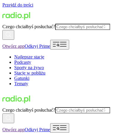
Przejdź do treści
Czego chciałbyś posłuchać?
Otwórz app
Odkryj Prime
Najlepsze stacje
Podcasty
Sporty na żywo
Stacje w pobliżu
Gatunki
Tematy
Czego chciałbyś posłuchać?
Otwórz app
Odkryj Prime