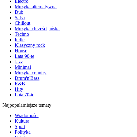
Electro
Muzyka alternatywna
Dub
Salsa
Chillout
Muzyka chrześcijańska
Techno
Indie
Klasyczny rock
House
Lata 90-te
Jazz
Minimal
Muzyka country
Drum'n'Bass
R&B
Hity
Lata 70-te
Najpopularniejsze tematy
Wiadomości
Kultura
Sport
Polityka