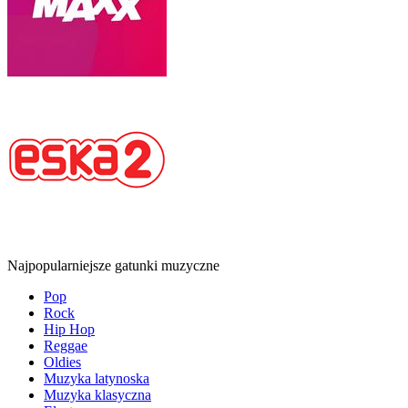
Najpopularniejsze gatunki muzyczne
Pop
Rock
Hip Hop
Reggae
Oldies
Muzyka latynoska
Muzyka klasyczna