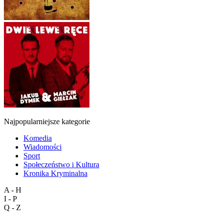
Najpopularniejsze kategorie
Komedia
Wiadomości
Sport
Społeczeństwo i Kultura
Kronika Kryminalna
A - H
I - P
Q - Z