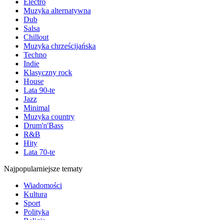
Electro
Muzyka alternatywna
Dub
Salsa
Chillout
Muzyka chrześcijańska
Techno
Indie
Klasyczny rock
House
Lata 90-te
Jazz
Minimal
Muzyka country
Drum'n'Bass
R&B
Hity
Lata 70-te
Najpopularniejsze tematy
Wiadomości
Kultura
Sport
Polityka