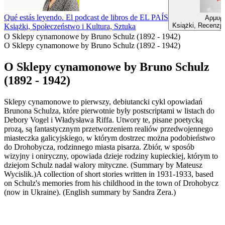
Qué estás leyendo. El podcast de libros de EL PAÍS
Αρμυρί
Książki, Recenzje
Książki, Społeczeństwo i Kultura, Sztuka
O Sklepy cynamonowe by Bruno Schulz (1892 - 1942)
O Sklepy cynamonowe by Bruno Schulz (1892 - 1942)
O Sklepy cynamonowe by Bruno Schulz
(1892 - 1942)
Sklepy cynamonowe to pierwszy, debiutancki cykl opowiadań
Brunona Schulza, które pierwotnie były postscriptami w listach do
Debory Vogel i Władysława Riffa. Utwory te, pisane poetycką
prozą, są fantastycznym przetworzeniem realiów przedwojennego
miasteczka galicyjskiego, w którym dostrzec można podobieństwo
do Drohobycza, rodzinnego miasta pisarza. Zbiór, w sposób
wizyjny i oniryczny, opowiada dzieje rodziny kupieckiej, którym to
dziejom Schulz nadał walory mityczne. (Summary by Mateusz
Wycislik.)A collection of short stories written in 1931-1933, based
on Schulz's memories from his childhood in the town of Drohobycz
(now in Ukraine). (English summary by Sandra Zera.)
Strona internetowa podcastu