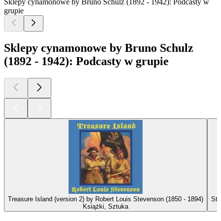
Sklepy cynamonowe by Bruno Schulz (1892 - 1942): Podcasty w
grupie
Sklepy cynamonowe by Bruno Schulz
(1892 - 1942): Podcasty w grupie
Treasure Island (version 2) by Robert Louis Stevenson (1850 - 1894)
Sto
Książki, Sztuka