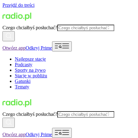
Przejdź do treści
Czego chciałbyś posłuchać?
Otwórz app
Odkryj Prime
Najlepsze stacje
Podcasty
Sporty na żywo
Stacje w pobliżu
Gatunki
Tematy
Czego chciałbyś posłuchać?
Otwórz app
Odkryj Prime