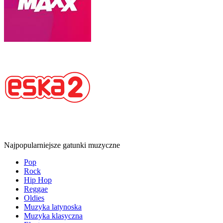
Najpopularniejsze gatunki muzyczne
Pop
Rock
Hip Hop
Reggae
Oldies
Muzyka latynoska
Muzyka klasyczna