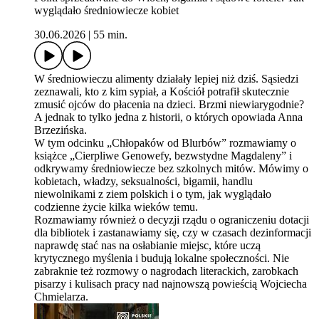
wyglądało średniowiecze kobiet
30.06.2026
|
55 min.
W średniowieczu alimenty działały lepiej niż dziś. Sąsiedzi
zeznawali, kto z kim sypiał, a Kościół potrafił skutecznie
zmusić ojców do płacenia na dzieci. Brzmi niewiarygodnie?
A jednak to tylko jedna z historii, o których opowiada Anna
Brzezińska.
W tym odcinku „Chłopaków od Blurbów” rozmawiamy o
książce „Cierpliwe Genowefy, bezwstydne Magdaleny” i
odkrywamy średniowiecze bez szkolnych mitów. Mówimy o
kobietach, władzy, seksualności, bigamii, handlu
niewolnikami z ziem polskich i o tym, jak wyglądało
codzienne życie kilka wieków temu.
Rozmawiamy również o decyzji rządu o ograniczeniu dotacji
dla bibliotek i zastanawiamy się, czy w czasach dezinformacji
naprawdę stać nas na osłabianie miejsc, które uczą
krytycznego myślenia i budują lokalne społeczności. Nie
zabraknie też rozmowy o nagrodach literackich, zarobkach
pisarzy i kulisach pracy nad najnowszą powieścią Wojciecha
Chmielarza.