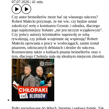
07.07.2026
|
41 min.
Czy autor bestsellerów może bać się własnego sukcesu?
Robert Małecki przyznaje, że nie wie, czy będzie umiał
zakończyć serię o komisarzu Grossie, i zdradza, dlaczego
jego najsłynniejszy bohater „nie jest niczym wyjątkowym”.
Czy polscy autorzy kryminałów naprawdę ze sobą
rywalizują, czy jednak wzajemnie się wspierają? Robert
Małecki opowiada o pracy w wodociągach, zanim został
pisarzem, odrzucanych debiutach i drodze do sukcesu.
Rozmawiamy także o kulisach pisania bestsellerów oraz o
tym, dlaczego Chełmża stała się idealnym miejscem zbrodni.
Polki sprzedawane do Włoch, bigamia i sądowe fortele. Tak