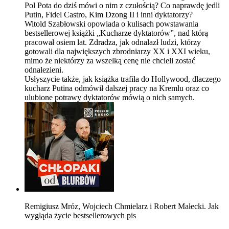
Pol Pota do dziś mówi o nim z czułością? Co naprawdę jedli
Putin, Fidel Castro, Kim Dzong II i inni dyktatorzy?
Witold Szabłowski opowiada o kulisach powstawania
bestsellerowej książki „Kucharze dyktatorów”, nad którą
pracował osiem lat. Zdradza, jak odnalazł ludzi, którzy
gotowali dla największych zbrodniarzy XX i XXI wieku,
mimo że niektórzy za wszelką cenę nie chcieli zostać
odnalezieni.
Usłyszycie także, jak książka trafiła do Hollywood, dlaczego
kucharz Putina odmówił dalszej pracy na Kremlu oraz co
ulubione potrawy dyktatorów mówią o nich samych.
Remigiusz Mróz, Wojciech Chmielarz i Robert Małecki. Jak
wygląda życie bestsellerowych pis