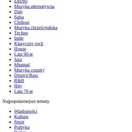
Electro
Muzyka alternatywna
Dub
Salsa
Chillout
Muzyka chrześcijańska
Techno
Indie
Klasyczny rock
House
Lata 90-te
Jazz
Minimal
Muzyka country
Drum'n'Bass
R&B
Hity
Lata 70-te
Najpopularniejsze tematy
Wiadomości
Kultura
Sport
Polityka