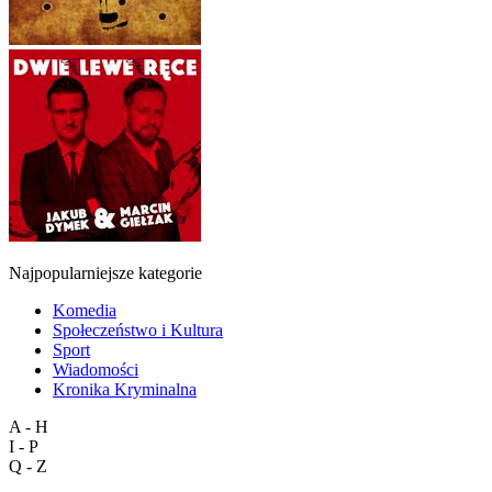
Najpopularniejsze kategorie
Komedia
Społeczeństwo i Kultura
Sport
Wiadomości
Kronika Kryminalna
A - H
I - P
Q - Z