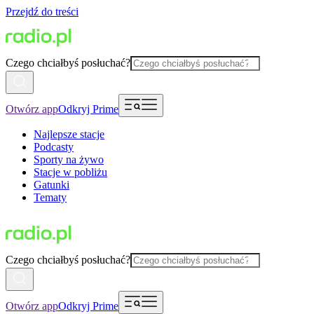
Przejdź do treści
Czego chciałbyś posłuchać?
Otwórz app
Odkryj Prime
Najlepsze stacje
Podcasty
Sporty na żywo
Stacje w pobliżu
Gatunki
Tematy
Czego chciałbyś posłuchać?
Otwórz app
Odkryj Prime