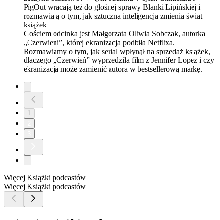
PigOut wracają też do głośnej sprawy Blanki Lipińskiej i
rozmawiają o tym, jak sztuczna inteligencja zmienia świat
książek.
Gościem odcinka jest Małgorzata Oliwia Sobczak, autorka
„Czerwieni”, której ekranizacja podbiła Netflixa.
Rozmawiamy o tym, jak serial wpłynął na sprzedaż książek,
dlaczego „Czerwień” wyprzedziła film z Jennifer Lopez i czy
ekranizacja może zamienić autora w bestsellerową markę.
1
2
3
Więcej Książki podcastów
Więcej Książki podcastów