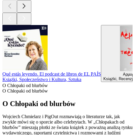
Qué estás leyendo. El podcast de libros de EL PAÍS
Αρμυρί
Książki, Recenzje
Książki, Społeczeństwo i Kultura, Sztuka
O Chłopaki od blurbów
O Chłopaki od blurbów
O Chłopaki od blurbów
Wojciech Chmielarz i PigOut rozmawiają o literaturze tak, jak
zwykle mówi się o sporcie albo celebrytach. W „Chłopakach od
blurbów” mieszają plotki ze świata książek z poważną analizą rynku
wydawniczego, raportami czytelnictwa i rozmowami z ludźmi