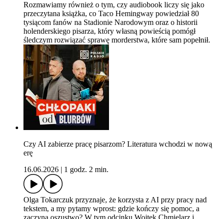
Rozmawiamy również o tym, czy audiobook liczy się jako
przeczytana książka, co Taco Hemingway powiedział 80
tysiącom fanów na Stadionie Narodowym oraz o historii
holenderskiego pisarza, który własną powieścią pomógł
śledczym rozwiązać sprawę morderstwa, które sam popełnił.
Czy AI zabierze pracę pisarzom? Literatura wchodzi w nową
erę
16.06.2026
|
1 godz. 2 min.
Olga Tokarczuk przyznaje, że korzysta z AI przy pracy nad
tekstem, a my pytamy wprost: gdzie kończy się pomoc, a
zaczyna oszustwo? W tym odcinku Wojtek Chmielarz i