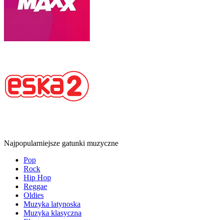
Najpopularniejsze gatunki muzyczne
Pop
Rock
Hip Hop
Reggae
Oldies
Muzyka latynoska
Muzyka klasyczna