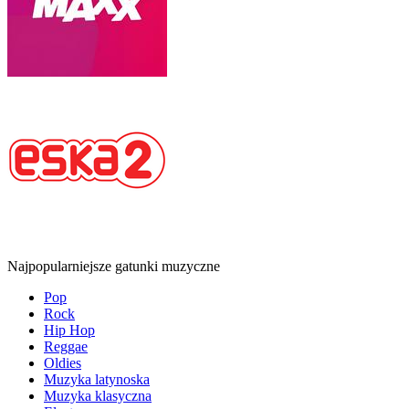
Najpopularniejsze gatunki muzyczne
Pop
Rock
Hip Hop
Reggae
Oldies
Muzyka latynoska
Muzyka klasyczna