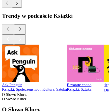
Trendy w podcaście Książki
Ask Penguin
Вставне слово
文
Książki, Społeczeństwo i Kultura, Sztuka
Książki, Sztuka
Dram
O Słowo Klucz
O Słowo Klucz
O Słowo Klucz