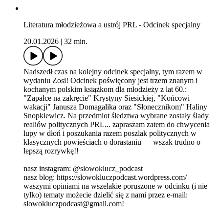
Literatura młodzieżowa a ustrój PRL - Odcinek specjalny
20.01.2026
|
32 min.
Nadszedł czas na kolejny odcinek specjalny, tym razem w
wydaniu Zosi! Odcinek poświęcony jest trzem znanym i
kochanym polskim książkom dla młodzieży z lat 60.:
"Zapałce na zakręcie" Krystyny Siesickiej, "Końcowi
wakacji" Janusza Domagalika oraz "Słonecznikom" Haliny
Snopkiewicz. Na przedmiot śledztwa wybrane zostały ślady
realiów politycznych PRL... zapraszam zatem do chwycenia
lupy w dłoń i poszukania razem poszlak politycznych w
klasycznych powieściach o dorastaniu — wszak trudno o
lepszą rozrywkę!!
nasz instagram: @slowoklucz_podcast
nasz blog: https://slowokluczpodcast.wordpress.com/
waszymi opiniami na wszelakie poruszone w odcinku (i nie
tylko) tematy możecie dzielić się z nami przez e-mail:
slowokluczpodcast@gmail.com!