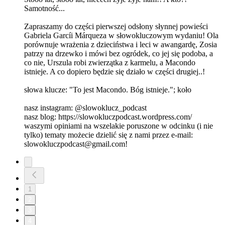
Samotność...
Zapraszamy do części pierwszej odsłony słynnej powieści
Gabriela Garcíi Márqueza w słowokluczowym wydaniu! Ola
porównuje wrażenia z dzieciństwa i leci w awangardę, Zosia
patrzy na drzewko i mówi bez ogródek, co jej się podoba, a
co nie, Urszula robi zwierzątka z karmelu, a Macondo
istnieje. A co dopiero będzie się działo w części drugiej..!
słowa klucze: "To jest Macondo. Bóg istnieje."; koło
nasz instagram: @slowoklucz_podcast
nasz blog: https://slowokluczpodcast.wordpress.com/
waszymi opiniami na wszelakie poruszone w odcinku (i nie
tylko) tematy możecie dzielić się z nami przez e-mail:
slowokluczpodcast@gmail.com!
1
2
3
4