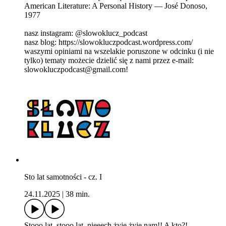
American Literature: A Personal History — José Donoso,
1977
nasz instagram: @slowoklucz_podcast
nasz blog: https://slowokluczpodcast.wordpress.com/
waszymi opiniami na wszelakie poruszone w odcinku (i nie
tylko) tematy możecie dzielić się z nami przez e-mail:
slowokluczpodcast@gmail.com!
Sto lat samotności - cz. I
24.11.2025
|
38 min.
Stooo lat, stooo lat, nieeech żyje żyje nam!! A kto?!