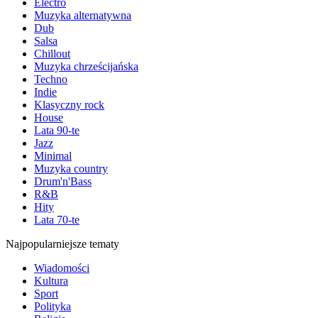
Electro
Muzyka alternatywna
Dub
Salsa
Chillout
Muzyka chrześcijańska
Techno
Indie
Klasyczny rock
House
Lata 90-te
Jazz
Minimal
Muzyka country
Drum'n'Bass
R&B
Hity
Lata 70-te
Najpopularniejsze tematy
Wiadomości
Kultura
Sport
Polityka