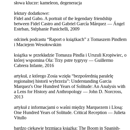
słowa klucze: kameleon, degeneracja
lektury dodatkowe:
Fidel and Gabo. A portrait of the legendary friendship
between Fidel Castro and Gabriel García Márquez — Ángel
Esteban, Stéphanie Panichelli, 2009
odcinek podcastu “Raport o książkach” z Tomaszem Pindlem
i Maciejem Wesołowskim
książka w przekładzie Tomasza Pindla i Urszuli Kropiwiec, o
której wspomina Ola: Trzy pstre tygrysy — Guillermo
Cabrera Infante, 2016
artykuł, z którego Zosia wzięła “bezpośrednią paralelę
regionalnej historii wybrzeża”: Understanding Garcia
Marquez's One Hundred Years of Solitude: An Analysis with
a Lens for History and Anthropology — John D. Norcross,
2013
artykuł z informacjami o waśni między Marquezem i Llosą:
One Hundred Years of Solitude. Critical Reception — Julieta
Vitullo
bardzo ciekawie brzmiąca książka: The Boom in Spanish-