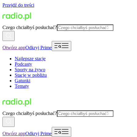
Przejdź do treści
Czego chciałbyś posłuchać?
Otwórz app
Odkryj Prime
Najlepsze stacje
Podcasty
Sporty na żywo
Stacje w pobliżu
Gatunki
Tematy
Czego chciałbyś posłuchać?
Otwórz app
Odkryj Prime