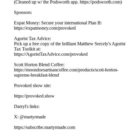
(Cleaned up w/ the Podsworth app. ⁠⁠⁠⁠⁠⁠⁠⁠⁠⁠⁠⁠⁠⁠⁠⁠⁠⁠⁠⁠⁠⁠⁠⁠⁠⁠⁠⁠⁠⁠⁠⁠⁠⁠⁠https://podsworth.com⁠⁠⁠⁠⁠⁠⁠⁠⁠⁠⁠⁠⁠⁠⁠⁠⁠⁠⁠⁠⁠⁠⁠⁠⁠⁠⁠⁠⁠⁠⁠⁠⁠⁠⁠)
Sponsors:
Expat Money: Secure your international Plan B:
⁠⁠⁠⁠https://expatmoney.com/provoked⁠⁠⁠⁠
Agorist Tax Advice:
Pick up a free copy of the brilliant Matthew Sercely's Agorist
Tax Toolkit at:
⁠⁠⁠⁠https://AgoristTaxAdvice.com/provoked⁠⁠⁠⁠
Scott Horton Blend Coffee:
⁠⁠⁠⁠https://moondoesartisancoffee.com/products/scott-horton-
supreme-breakfast-blend⁠⁠⁠⁠
Provoked show site:
⁠⁠⁠⁠⁠⁠⁠⁠⁠⁠⁠⁠⁠⁠⁠⁠⁠⁠⁠⁠⁠⁠⁠⁠⁠⁠⁠⁠⁠⁠⁠⁠⁠⁠⁠https://provoked.show⁠⁠⁠⁠⁠⁠⁠⁠⁠⁠⁠⁠⁠⁠⁠⁠⁠⁠⁠⁠⁠⁠⁠⁠⁠⁠⁠⁠⁠⁠⁠⁠⁠⁠⁠
Darryl's links:
X: ⁠⁠⁠⁠⁠⁠⁠⁠⁠⁠⁠⁠⁠⁠⁠⁠⁠⁠⁠⁠⁠⁠⁠⁠⁠⁠⁠⁠⁠⁠⁠⁠⁠⁠⁠@martyrmade⁠⁠⁠⁠⁠⁠⁠⁠⁠⁠⁠⁠⁠⁠⁠⁠⁠⁠⁠⁠⁠⁠⁠⁠⁠⁠⁠⁠⁠⁠⁠⁠⁠⁠⁠
⁠⁠⁠⁠⁠⁠⁠⁠⁠⁠⁠⁠⁠⁠⁠⁠⁠⁠⁠⁠⁠⁠⁠⁠⁠⁠⁠⁠⁠⁠⁠⁠⁠⁠⁠https://subscribe.martyrmade.com⁠⁠⁠⁠⁠⁠⁠⁠⁠⁠⁠⁠⁠⁠⁠⁠⁠⁠⁠⁠⁠⁠⁠⁠⁠⁠⁠⁠⁠⁠⁠⁠⁠⁠⁠