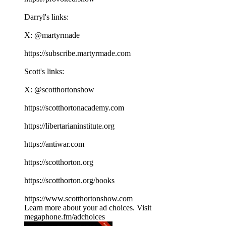
Darryl's links:
X: ⁠⁠⁠⁠⁠⁠⁠⁠⁠⁠⁠⁠⁠⁠⁠⁠⁠⁠⁠⁠⁠⁠⁠⁠⁠⁠⁠⁠⁠⁠⁠⁠⁠⁠⁠⁠@martyrmade⁠⁠⁠⁠⁠⁠⁠⁠⁠⁠⁠⁠⁠⁠⁠⁠⁠⁠⁠⁠⁠⁠⁠⁠⁠⁠⁠⁠⁠⁠⁠⁠⁠⁠⁠⁠
⁠⁠⁠⁠⁠⁠⁠⁠⁠⁠⁠⁠⁠⁠⁠⁠⁠⁠⁠⁠⁠⁠⁠⁠⁠⁠⁠⁠⁠⁠⁠⁠⁠⁠⁠⁠https://subscribe.martyrmade.com⁠⁠⁠⁠⁠⁠⁠⁠⁠⁠⁠⁠⁠⁠⁠⁠⁠⁠⁠⁠⁠⁠⁠⁠⁠⁠⁠⁠⁠⁠⁠⁠⁠⁠⁠⁠
Scott's links:
X: ⁠⁠⁠⁠⁠⁠⁠⁠⁠⁠⁠⁠⁠⁠⁠⁠⁠⁠⁠⁠⁠⁠⁠⁠⁠⁠⁠⁠⁠⁠⁠⁠⁠⁠⁠⁠@scotthortonshow⁠⁠⁠⁠⁠⁠⁠⁠⁠⁠⁠⁠⁠⁠⁠⁠⁠⁠⁠⁠⁠⁠⁠⁠⁠⁠⁠⁠⁠⁠⁠⁠⁠⁠⁠⁠
⁠⁠⁠⁠⁠⁠⁠⁠⁠⁠⁠⁠⁠⁠⁠⁠⁠⁠⁠⁠⁠⁠⁠⁠⁠⁠⁠⁠⁠⁠⁠⁠⁠⁠⁠⁠https://scotthortonacademy.com⁠⁠⁠⁠⁠⁠⁠⁠⁠⁠⁠⁠⁠⁠⁠⁠⁠⁠⁠⁠⁠⁠⁠⁠⁠⁠⁠⁠⁠⁠⁠⁠⁠⁠⁠⁠
⁠⁠⁠⁠⁠⁠⁠⁠⁠⁠⁠⁠⁠⁠⁠⁠⁠⁠⁠⁠⁠⁠⁠⁠⁠⁠⁠⁠⁠⁠⁠⁠⁠⁠⁠⁠https://libertarianinstitute.org⁠⁠⁠⁠⁠⁠⁠⁠⁠⁠⁠⁠⁠⁠⁠⁠⁠⁠⁠⁠⁠⁠⁠⁠⁠⁠⁠⁠⁠⁠⁠⁠⁠⁠⁠⁠
⁠⁠⁠⁠⁠⁠⁠⁠⁠⁠⁠⁠⁠⁠⁠⁠⁠⁠⁠⁠⁠⁠⁠⁠⁠⁠⁠⁠⁠⁠⁠⁠⁠⁠⁠⁠https://antiwar.com⁠⁠⁠⁠⁠⁠⁠⁠⁠⁠⁠⁠⁠⁠⁠⁠⁠⁠⁠⁠⁠⁠⁠⁠⁠⁠⁠⁠⁠⁠⁠⁠⁠⁠⁠⁠
⁠⁠⁠⁠⁠⁠⁠⁠⁠⁠⁠⁠⁠⁠⁠⁠⁠⁠⁠⁠⁠⁠⁠⁠⁠⁠⁠⁠⁠⁠⁠⁠⁠⁠⁠⁠https://scotthorton.org⁠⁠⁠⁠⁠⁠⁠⁠⁠⁠⁠⁠⁠⁠⁠⁠⁠⁠⁠⁠⁠⁠⁠⁠⁠⁠⁠⁠⁠⁠⁠⁠⁠⁠⁠⁠
⁠⁠⁠⁠⁠⁠⁠⁠⁠⁠⁠⁠⁠⁠⁠⁠⁠⁠⁠⁠⁠⁠⁠⁠⁠⁠⁠⁠⁠⁠⁠⁠⁠⁠⁠⁠https://scotthorton.org/books⁠⁠⁠⁠⁠⁠⁠⁠⁠⁠⁠⁠⁠⁠⁠⁠⁠⁠⁠⁠⁠⁠⁠⁠⁠⁠⁠⁠⁠⁠⁠⁠⁠⁠⁠⁠
⁠⁠⁠⁠⁠⁠⁠⁠⁠⁠⁠⁠⁠⁠⁠⁠⁠⁠⁠⁠⁠⁠⁠⁠⁠⁠⁠⁠⁠⁠⁠⁠⁠⁠⁠⁠https://www.scotthortonshow.com⁠⁠⁠⁠⁠⁠⁠⁠⁠⁠⁠
Learn more about your ad choices. Visit
megaphone.fm/adchoices