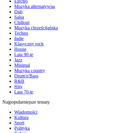
Electro
Muzyka alternatywna
Dub
Salsa
Chillout
Muzyka chrześcijańska
Techno
Indie
Klasyczny rock
House
Lata 90-te
Jazz
Minimal
Muzyka country
Drum'n'Bass
R&B
Hity
Lata 70-te
Najpopularniejsze tematy
Wiadomości
Kultura
Sport
Polityka