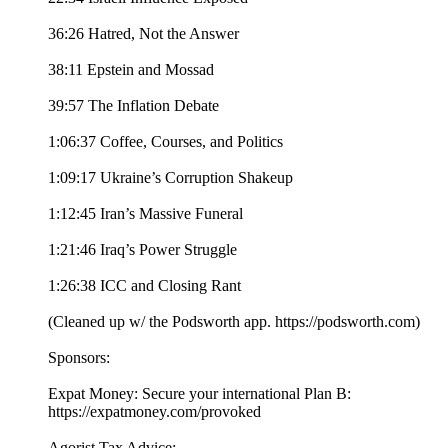
36:26 Hatred, Not the Answer
38:11 Epstein and Mossad
39:57 The Inflation Debate
1:06:37 Coffee, Courses, and Politics
1:09:17 Ukraine’s Corruption Shakeup
1:12:45 Iran’s Massive Funeral
1:21:46 Iraq’s Power Struggle
1:26:38 ICC and Closing Rant
(Cleaned up w/ the Podsworth app. ⁠⁠⁠⁠⁠⁠⁠⁠⁠⁠⁠⁠⁠⁠⁠⁠⁠⁠⁠⁠⁠⁠⁠⁠⁠⁠⁠⁠⁠⁠⁠⁠⁠⁠https://podsworth.com⁠⁠⁠⁠⁠⁠⁠⁠⁠⁠⁠⁠⁠⁠⁠⁠⁠⁠⁠⁠⁠⁠⁠⁠⁠⁠⁠⁠⁠⁠⁠⁠⁠⁠)
Sponsors:
Expat Money: Secure your international Plan B:
⁠⁠⁠https://expatmoney.com/provoked⁠⁠⁠
Agorist Tax Advice: