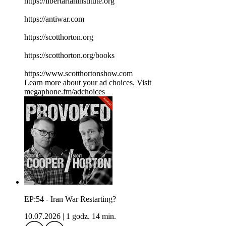
⁠⁠⁠⁠⁠⁠⁠⁠⁠⁠⁠⁠⁠⁠⁠⁠⁠⁠⁠⁠⁠⁠⁠⁠⁠⁠⁠⁠⁠⁠⁠⁠⁠⁠https://libertarianinstitute.org⁠⁠⁠⁠⁠⁠⁠⁠⁠⁠⁠⁠⁠⁠⁠⁠⁠⁠⁠⁠⁠⁠⁠⁠⁠⁠⁠⁠⁠⁠⁠⁠⁠⁠
⁠⁠⁠⁠⁠⁠⁠⁠⁠⁠⁠⁠⁠⁠⁠⁠⁠⁠⁠⁠⁠⁠⁠⁠⁠⁠⁠⁠⁠⁠⁠⁠⁠⁠https://antiwar.com⁠⁠⁠⁠⁠⁠⁠⁠⁠⁠⁠⁠⁠⁠⁠⁠⁠⁠⁠⁠⁠⁠⁠⁠⁠⁠⁠⁠⁠⁠⁠⁠⁠⁠
⁠⁠⁠⁠⁠⁠⁠⁠⁠⁠⁠⁠⁠⁠⁠⁠⁠⁠⁠⁠⁠⁠⁠⁠⁠⁠⁠⁠⁠⁠⁠⁠⁠⁠https://scotthorton.org⁠⁠⁠⁠⁠⁠⁠⁠⁠⁠⁠⁠⁠⁠⁠⁠⁠⁠⁠⁠⁠⁠⁠⁠⁠⁠⁠⁠⁠⁠⁠⁠⁠⁠
⁠⁠⁠⁠⁠⁠⁠⁠⁠⁠⁠⁠⁠⁠⁠⁠⁠⁠⁠⁠⁠⁠⁠⁠⁠⁠⁠⁠⁠⁠⁠⁠⁠⁠https://scotthorton.org/books⁠⁠⁠⁠⁠⁠⁠⁠⁠⁠⁠⁠⁠⁠⁠⁠⁠⁠⁠⁠⁠⁠⁠⁠⁠⁠⁠⁠⁠⁠⁠⁠⁠⁠
⁠⁠⁠⁠⁠⁠⁠⁠⁠⁠⁠⁠⁠⁠⁠⁠⁠⁠⁠⁠⁠⁠⁠⁠⁠⁠⁠⁠⁠⁠⁠⁠⁠⁠https://www.scotthortonshow.com⁠⁠⁠⁠⁠⁠⁠⁠⁠⁠⁠
Learn more about your ad choices. Visit
megaphone.fm/adchoices
EP:54 - Iran War Restarting?
10.07.2026
|
1 godz. 14 min.