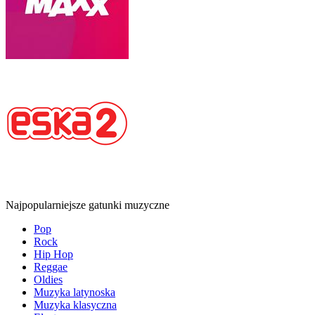
Najpopularniejsze gatunki muzyczne
Pop
Rock
Hip Hop
Reggae
Oldies
Muzyka latynoska
Muzyka klasyczna