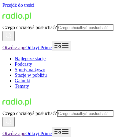
Przejdź do treści
Czego chciałbyś posłuchać?
Otwórz app
Odkryj Prime
Najlepsze stacje
Podcasty
Sporty na żywo
Stacje w pobliżu
Gatunki
Tematy
Czego chciałbyś posłuchać?
Otwórz app
Odkryj Prime