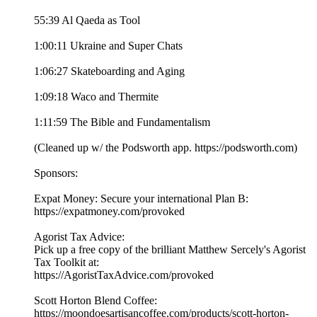
55:39 Al Qaeda as Tool
1:00:11 Ukraine and Super Chats
1:06:27 Skateboarding and Aging
1:09:18 Waco and Thermite
1:11:59 The Bible and Fundamentalism
(Cleaned up w/ the Podsworth app. ⁠⁠⁠⁠⁠⁠⁠⁠⁠⁠⁠⁠⁠⁠⁠⁠⁠⁠⁠⁠⁠⁠⁠⁠⁠⁠⁠⁠⁠⁠⁠⁠⁠https://podsworth.com⁠⁠⁠⁠⁠⁠⁠⁠⁠⁠⁠⁠⁠⁠⁠⁠⁠⁠⁠⁠⁠⁠⁠⁠⁠⁠⁠⁠⁠⁠⁠⁠⁠)
Sponsors:
Expat Money: Secure your international Plan B:
⁠⁠https://expatmoney.com/provoked⁠⁠
Agorist Tax Advice:
Pick up a free copy of the brilliant Matthew Sercely's Agorist
Tax Toolkit at:
⁠⁠https://AgoristTaxAdvice.com/provoked⁠⁠
Scott Horton Blend Coffee:
⁠⁠https://moondoesartisancoffee.com/products/scott-horton-