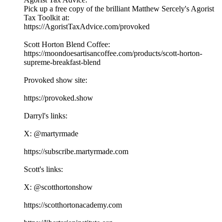
Pick up a free copy of the brilliant Matthew Sercely's Agorist
Tax Toolkit at:
⁠⁠⁠https://AgoristTaxAdvice.com/provoked⁠⁠⁠
Scott Horton Blend Coffee:
⁠⁠⁠https://moondoesartisancoffee.com/products/scott-horton-
supreme-breakfast-blend⁠⁠⁠
Provoked show site:
⁠⁠⁠⁠⁠⁠⁠⁠⁠⁠⁠⁠⁠⁠⁠⁠⁠⁠⁠⁠⁠⁠⁠⁠⁠⁠⁠⁠⁠⁠⁠⁠⁠⁠https://provoked.show⁠⁠⁠⁠⁠⁠⁠⁠⁠⁠⁠⁠⁠⁠⁠⁠⁠⁠⁠⁠⁠⁠⁠⁠⁠⁠⁠⁠⁠⁠⁠⁠⁠⁠
Darryl's links:
X: ⁠⁠⁠⁠⁠⁠⁠⁠⁠⁠⁠⁠⁠⁠⁠⁠⁠⁠⁠⁠⁠⁠⁠⁠⁠⁠⁠⁠⁠⁠⁠⁠⁠⁠@martyrmade⁠⁠⁠⁠⁠⁠⁠⁠⁠⁠⁠⁠⁠⁠⁠⁠⁠⁠⁠⁠⁠⁠⁠⁠⁠⁠⁠⁠⁠⁠⁠⁠⁠⁠
⁠⁠⁠⁠⁠⁠⁠⁠⁠⁠⁠⁠⁠⁠⁠⁠⁠⁠⁠⁠⁠⁠⁠⁠⁠⁠⁠⁠⁠⁠⁠⁠⁠⁠https://subscribe.martyrmade.com⁠⁠⁠⁠⁠⁠⁠⁠⁠⁠⁠⁠⁠⁠⁠⁠⁠⁠⁠⁠⁠⁠⁠⁠⁠⁠⁠⁠⁠⁠⁠⁠⁠⁠
Scott's links:
X: ⁠⁠⁠⁠⁠⁠⁠⁠⁠⁠⁠⁠⁠⁠⁠⁠⁠⁠⁠⁠⁠⁠⁠⁠⁠⁠⁠⁠⁠⁠⁠⁠⁠⁠@scotthortonshow⁠⁠⁠⁠⁠⁠⁠⁠⁠⁠⁠⁠⁠⁠⁠⁠⁠⁠⁠⁠⁠⁠⁠⁠⁠⁠⁠⁠⁠⁠⁠⁠⁠⁠
⁠⁠⁠⁠⁠⁠⁠⁠⁠⁠⁠⁠⁠⁠⁠⁠⁠⁠⁠⁠⁠⁠⁠⁠⁠⁠⁠⁠⁠⁠⁠⁠⁠⁠https://scotthortonacademy.com⁠⁠⁠⁠⁠⁠⁠⁠⁠⁠⁠⁠⁠⁠⁠⁠⁠⁠⁠⁠⁠⁠⁠⁠⁠⁠⁠⁠⁠⁠⁠⁠⁠⁠