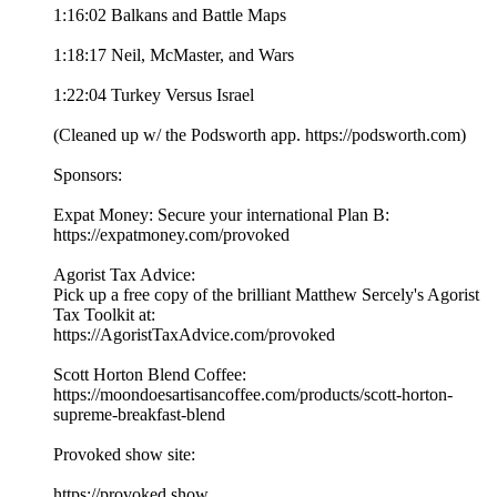
1:16:02 Balkans and Battle Maps
1:18:17 Neil, McMaster, and Wars
1:22:04 Turkey Versus Israel
(Cleaned up w/ the Podsworth app. ⁠⁠⁠⁠⁠⁠⁠⁠⁠⁠⁠⁠⁠⁠⁠⁠⁠⁠⁠⁠⁠⁠⁠⁠⁠⁠⁠⁠⁠⁠⁠⁠⁠⁠⁠⁠https://podsworth.com⁠⁠⁠⁠⁠⁠⁠⁠⁠⁠⁠⁠⁠⁠⁠⁠⁠⁠⁠⁠⁠⁠⁠⁠⁠⁠⁠⁠⁠⁠⁠⁠⁠⁠⁠⁠)
Sponsors:
Expat Money: Secure your international Plan B:
⁠⁠⁠⁠⁠https://expatmoney.com/provoked⁠⁠⁠⁠⁠
Agorist Tax Advice:
Pick up a free copy of the brilliant Matthew Sercely's Agorist
Tax Toolkit at:
⁠⁠⁠⁠⁠https://AgoristTaxAdvice.com/provoked⁠⁠⁠⁠⁠
Scott Horton Blend Coffee:
⁠⁠⁠⁠⁠https://moondoesartisancoffee.com/products/scott-horton-
supreme-breakfast-blend⁠⁠⁠⁠⁠
Provoked show site:
⁠⁠⁠⁠⁠⁠⁠⁠⁠⁠⁠⁠⁠⁠⁠⁠⁠⁠⁠⁠⁠⁠⁠⁠⁠⁠⁠⁠⁠⁠⁠⁠⁠⁠⁠⁠https://provoked.show⁠⁠⁠⁠⁠⁠⁠⁠⁠⁠⁠⁠⁠⁠⁠⁠⁠⁠⁠⁠⁠⁠⁠⁠⁠⁠⁠⁠⁠⁠⁠⁠⁠⁠⁠⁠