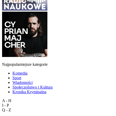
Najpopularniejsze kategorie
Komedia
Sport
Wiadomości
Społeczeństwo i Kultura
Kronika Kryminalna
A - H
I - P
Q - Z