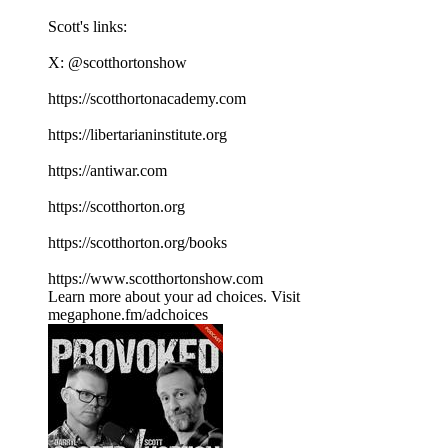
Scott's links:
X: ⁠⁠⁠⁠⁠⁠⁠⁠⁠⁠⁠⁠⁠⁠⁠⁠⁠⁠⁠⁠⁠⁠⁠⁠⁠⁠⁠⁠⁠⁠⁠⁠⁠⁠⁠@scotthortonshow⁠⁠⁠⁠⁠⁠⁠⁠⁠⁠⁠⁠⁠⁠⁠⁠⁠⁠⁠⁠⁠⁠⁠⁠⁠⁠⁠⁠⁠⁠⁠⁠⁠⁠⁠
⁠⁠⁠⁠⁠⁠⁠⁠⁠⁠⁠⁠⁠⁠⁠⁠⁠⁠⁠⁠⁠⁠⁠⁠⁠⁠⁠⁠⁠⁠⁠⁠⁠⁠⁠https://scotthortonacademy.com⁠⁠⁠⁠⁠⁠⁠⁠⁠⁠⁠⁠⁠⁠⁠⁠⁠⁠⁠⁠⁠⁠⁠⁠⁠⁠⁠⁠⁠⁠⁠⁠⁠⁠⁠
⁠⁠⁠⁠⁠⁠⁠⁠⁠⁠⁠⁠⁠⁠⁠⁠⁠⁠⁠⁠⁠⁠⁠⁠⁠⁠⁠⁠⁠⁠⁠⁠⁠⁠⁠https://libertarianinstitute.org⁠⁠⁠⁠⁠⁠⁠⁠⁠⁠⁠⁠⁠⁠⁠⁠⁠⁠⁠⁠⁠⁠⁠⁠⁠⁠⁠⁠⁠⁠⁠⁠⁠⁠⁠
⁠⁠⁠⁠⁠⁠⁠⁠⁠⁠⁠⁠⁠⁠⁠⁠⁠⁠⁠⁠⁠⁠⁠⁠⁠⁠⁠⁠⁠⁠⁠⁠⁠⁠⁠https://antiwar.com⁠⁠⁠⁠⁠⁠⁠⁠⁠⁠⁠⁠⁠⁠⁠⁠⁠⁠⁠⁠⁠⁠⁠⁠⁠⁠⁠⁠⁠⁠⁠⁠⁠⁠⁠
⁠⁠⁠⁠⁠⁠⁠⁠⁠⁠⁠⁠⁠⁠⁠⁠⁠⁠⁠⁠⁠⁠⁠⁠⁠⁠⁠⁠⁠⁠⁠⁠⁠⁠⁠https://scotthorton.org⁠⁠⁠⁠⁠⁠⁠⁠⁠⁠⁠⁠⁠⁠⁠⁠⁠⁠⁠⁠⁠⁠⁠⁠⁠⁠⁠⁠⁠⁠⁠⁠⁠⁠⁠
⁠⁠⁠⁠⁠⁠⁠⁠⁠⁠⁠⁠⁠⁠⁠⁠⁠⁠⁠⁠⁠⁠⁠⁠⁠⁠⁠⁠⁠⁠⁠⁠⁠⁠⁠https://scotthorton.org/books⁠⁠⁠⁠⁠⁠⁠⁠⁠⁠⁠⁠⁠⁠⁠⁠⁠⁠⁠⁠⁠⁠⁠⁠⁠⁠⁠⁠⁠⁠⁠⁠⁠⁠⁠
⁠⁠⁠⁠⁠⁠⁠⁠⁠⁠⁠⁠⁠⁠⁠⁠⁠⁠⁠⁠⁠⁠⁠⁠⁠⁠⁠⁠⁠⁠⁠⁠⁠⁠⁠https://www.scotthortonshow.com⁠⁠⁠⁠⁠⁠⁠⁠⁠⁠⁠
Learn more about your ad choices. Visit
megaphone.fm/adchoices