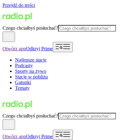
Przejdź do treści
Czego chciałbyś posłuchać?
Otwórz app
Odkryj Prime
Najlepsze stacje
Podcasty
Sporty na żywo
Stacje w pobliżu
Gatunki
Tematy
Czego chciałbyś posłuchać?
Otwórz app
Odkryj Prime