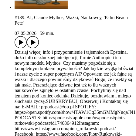
#139: AI, Claude Mythos, Ważki, Naukowcy, 'Palm Beach
Pete'
07.05.2026
|
59 min.
Dzisiaj więcej info i przypomnienie i tajemnicach Epsteina,
dużo info o sztucznej inteligencji, firmie Anthropic i ich
nowym modelu Mythos. Czy musimy pogodzić się z
kompletnym brakiem prywatności? Jak będzie wyglądał świat
i nasze życie z super potężnym AI? Opowiem też jak fajne są
ważki i dlaczego powinniśmy dziękować Bogu, że insekty są
tak małe. Przerażająco dziwne jest też to ilu ważnych
naukowców zginęło w ostatnim czasie. Pochylimy się nad
tematem pod koniec odcinka.Dziękuję, pozdrawiam i miłego
słuchania życzę.SUBSKRYBUJ, Obserwuj i Kontaktuj się
na: E-MAIL: prpodcast@op.pl SPOTIFY:
https://open.spotify.com/show/4TAW1Cq35mGMMgNuqaJ
PODCASTS: https://podcasts.apple.com/us/podcast/piotr-
rutkowski-podcast/id1746864912Instagram:
https://www.instagram.com/piotr_rutkowski.podcast/
Facebook: https://www.facebook.com/Piotr-Rutkowski-