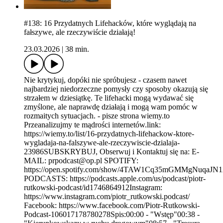
#138: 16 Przydatnych Lifehacków, które wyglądają na
fałszywe, ale rzeczywiście działają!
23.03.2026
|
38 min.
Nie krytykuj, dopóki nie spróbujesz - czasem nawet
najbardziej niedorzeczne pomysły czy sposoby okazują się
strzałem w dziesiątkę. Te lifehacki mogą wydawać się
zmyślone, ale naprawdę działają i mogą wam pomóc w
rozmaitych sytuacjach. - pisze strona wiemy.to
Przeanalizujmy te mądrości internetów.link:
https://wiemy.to/list/16-przydatnych-lifehackow-ktore-
wygladaja-na-falszywe-ale-rzeczywiscie-dzialaja-
23986SUBSKRYBUJ, Obserwuj i Kontaktuj się na: E-
MAIL: prpodcast@op.pl SPOTIFY:
https://open.spotify.com/show/4TAW1Cq35mGMMgNuqaJ
PODCASTS: https://podcasts.apple.com/us/podcast/piotr-
rutkowski-podcast/id1746864912Instagram:
https://www.instagram.com/piotr_rutkowski.podcast/
Facebook: https://www.facebook.com/Piotr-Rutkowski-
Podcast-106017178780278Spis:00:00 - "Wstęp"00:38 -