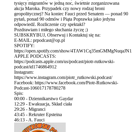
tysięcy migrantów w jedną noc, świetnie zorganizowana
akcja Maroka. Przypadek czy nowy rodzaj broni
geopolitycznej? Na koniec Fauci przed Senatem — ponad 90
pytań, ponad 90 odmów i Piąta Poprawka jako jedyna
odpowiedź. Rozliczenie czy spektakl?
Pozdrawiam i miłego słuchania życzę ;)
SUBSKRYBUJ, Obserwuj i Kontaktuj się na:
E-MAIL: prpodcast@op.pl
SPOTIFY:
https://open.spotify.com/show/4TAW1Cq35mGMMgNuqaJN
APPLE PODCASTS:
https://podcasts.apple.com/us/podcast/piotr-rutkowski-
podcast/id1746864912
Instagram:
https://www.instagram.com/piotr_rutkowski.podcast/
Facebook: https://www.facebook.com/Piotr-Rutkowski-
Podcast-106017178780278
Spis:
00:00 - Dziennikarstwo Gaydar
12:29 - Ewakuacja, Skład ciała
29:26 - Migranci
43:45 - Rekruter Epsteina
46:13 - A. Fauci