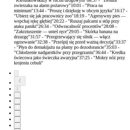
"Kierunkowskazy w ruchu drogowym"08:57 - "Tresura
zwierzaka na alarm pożarowy"10:01 - "Praca na
minimum"13:44 - "Proszę i dziękuję w obcym języku"16:17 -
"Ubierz się jak pracownicy zoo"18:19 - "Agresywny pies —
wepchaj rękę głębiej"20:22 - "Ruszaj palcami u stóp przy
ataku paniki"26:34 - "Odwracalność procentów"28:08 -
"Zakrztuszenie — unieś ręce"29:05 - "Skórka banana na
drzazgę"31:57 - "Przegrzewający się silnik — włącz
ogrzewanie"32:38 - "Prześpij się przed ważną decyzją"33:37
- "Płyn do demakijażu na plamy po dezodorancie"35:03 -
"Chłodzenie nadgarstków przy przegrzaniu"36:44 - "Kredka
świecowa jako świeczka awaryjna"37:25 - "Mokry nóż przy
krojeniu cebuli"
1
2
3
4
5
6
7