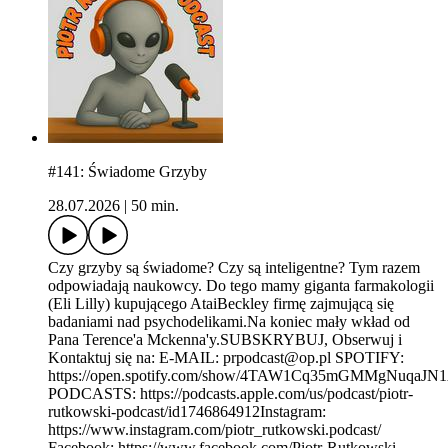
#141: Świadome Grzyby
28.07.2026
|
50 min.
Czy grzyby są świadome? Czy są inteligentne? Tym razem
odpowiadają naukowcy. Do tego mamy giganta farmakologii
(Eli Lilly) kupującego AtaiBeckley firmę zajmującą się
badaniami nad psychodelikami.Na koniec mały wkład od
Pana Terence'a Mckenna'y.SUBSKRYBUJ, Obserwuj i
Kontaktuj się na: E-MAIL: prpodcast@op.pl SPOTIFY:
https://open.spotify.com/show/4TAW1Cq35mGMMgNuqaJ
PODCASTS: https://podcasts.apple.com/us/podcast/piotr-
rutkowski-podcast/id1746864912Instagram:
https://www.instagram.com/piotr_rutkowski.podcast/
Facebook: https://www.facebook.com/Piotr-Rutkowski-