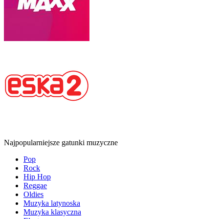
Najpopularniejsze gatunki muzyczne
Pop
Rock
Hip Hop
Reggae
Oldies
Muzyka latynoska
Muzyka klasyczna