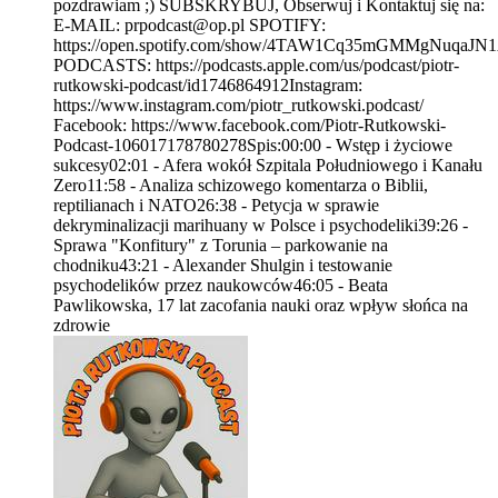
pozdrawiam ;) SUBSKRYBUJ, Obserwuj i Kontaktuj się na:
E-MAIL: prpodcast@op.pl SPOTIFY:
https://open.spotify.com/show/4TAW1Cq35mGMMgNuqaJ
PODCASTS: https://podcasts.apple.com/us/podcast/piotr-
rutkowski-podcast/id1746864912Instagram:
https://www.instagram.com/piotr_rutkowski.podcast/
Facebook: https://www.facebook.com/Piotr-Rutkowski-
Podcast-106017178780278Spis:00:00 - Wstęp i życiowe
sukcesy02:01 - Afera wokół Szpitala Południowego i Kanału
Zero11:58 - Analiza schizowego komentarza o Biblii,
reptilianach i NATO26:38 - Petycja w sprawie
dekryminalizacji marihuany w Polsce i psychodeliki39:26 -
Sprawa "Konfitury" z Torunia – parkowanie na
chodniku43:21 - Alexander Shulgin i testowanie
psychodelików przez naukowców46:05 - Beata
Pawlikowska, 17 lat zacofania nauki oraz wpływ słońca na
zdrowie