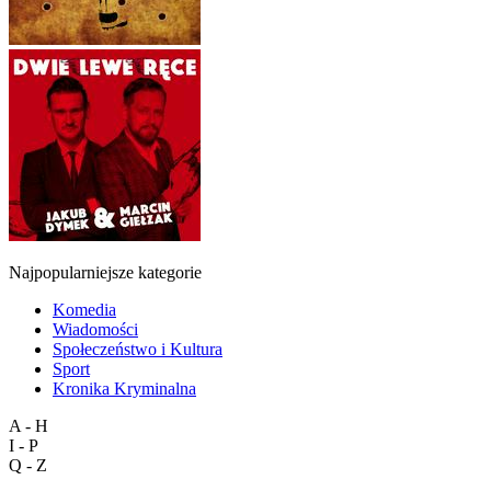
Najpopularniejsze kategorie
Komedia
Wiadomości
Społeczeństwo i Kultura
Sport
Kronika Kryminalna
A - H
I - P
Q - Z