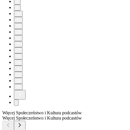
8
9
10
11
19
20
21
22
23
24
25
26
27
28
29
Więcej Społeczeństwo i Kultura podcastów
Więcej Społeczeństwo i Kultura podcastów