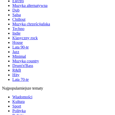
Electro
Muzyka alternatywna
Dub
Salsa
Chillout
Muzyka chrześcijańska
Techno
Indie
Klasyczny rock
House
Lata 90-te
Jazz
Minimal
Muzyka country
Drum'n'Bass
R&B
Hity
Lata 70-te
Najpopularniejsze tematy
Wiadomości
Kultura
Sport
Polityka