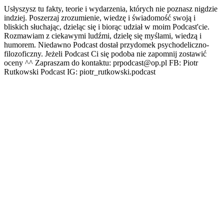
Usłyszysz tu fakty, teorie i wydarzenia, których nie poznasz nigdzie
indziej. Poszerzaj zrozumienie, wiedzę i świadomość swoją i
bliskich słuchając, dzieląc się i biorąc udział w moim Podcast'cie.
Rozmawiam z ciekawymi ludźmi, dzielę się myślami, wiedzą i
humorem. Niedawno Podcast dostał przydomek psychodeliczno-
filozoficzny. Jeżeli Podcast Ci się podoba nie zapomnij zostawić
oceny ^^ Zapraszam do kontaktu: prpodcast@op.pl FB: Piotr
Rutkowski Podcast IG: piotr_rutkowski.podcast
Strona internetowa podcastu