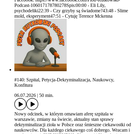
Podcast-106017178780278Spis:00:00 - Eli Lily,
psychodeliki22:39 - Czy grzyby są świadome?43:48 - Slime
mold, eksperyment47:51 - Cytuję Terence Mckenna
#140: Szpital, Petycja-Dekryminalizacja, Naukowcy,
Konfitura
06.07.2026
|
50 min.
Nowy odcinek, w którym omawiam aferę szpitala w
warszawie, zmiany na świecie, aktualny stan sprawy
dekryminalizacji zioła w Polsce oraz śmieszne ciekawostki od
naukowców. Dla każdego ciekawego coś dobrego. Wracam i